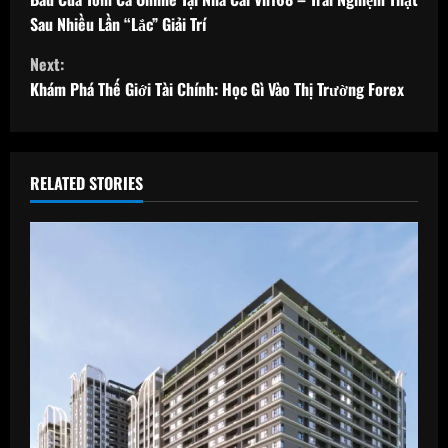
o
Sau Nhiều Lần “Lắc” Giải Trí
n
Next:
t
Khám Phá Thế Giới Tài Chính: Học Gì Vào Thị Trường Forex
i
n
RELATED STORIES
u
e
R
e
a
d