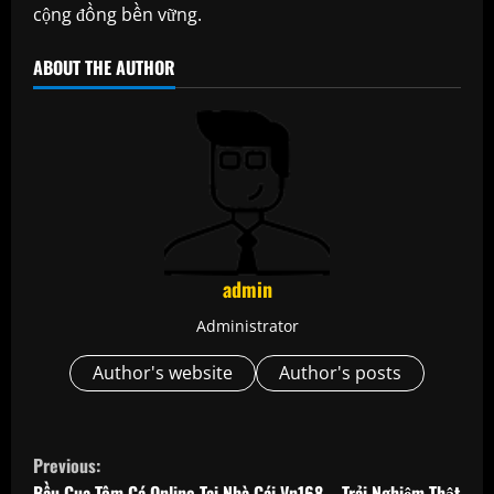
cộng đồng bền vững.
ABOUT THE AUTHOR
admin
Administrator
Author's website
Author's posts
C
Previous:
Bầu Cua Tôm Cá Online Tại Nhà Cái Vn168 – Trải Nghiệm Thật