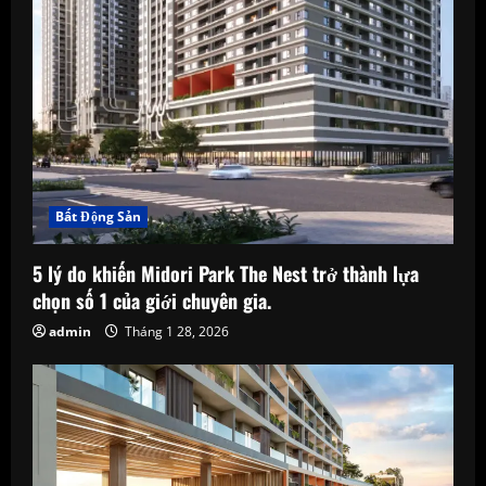
i
n
g
Bất Động Sản
5 lý do khiến Midori Park The Nest trở thành lựa
chọn số 1 của giới chuyên gia.
admin
Tháng 1 28, 2026