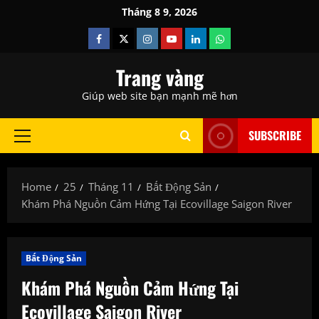
Skip
Tháng 8 9, 2026
to
Facebook
Twitter
Instagram
Youtube
Linkedin
Whatsapp
content
Trang vàng
Giúp web site bạn mạnh mẽ hơn
SUBSCRIBE
Primary
Menu
Home
25
Tháng 11
Bất Động Sản
Khám Phá Nguồn Cảm Hứng Tại Ecovillage Saigon River
Bất Động Sản
Khám Phá Nguồn Cảm Hứng Tại
Ecovillage Saigon River