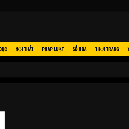
 DỤC
NỘI THẤT
PHÁP LUẬT
SỐ HÓA
THỜI TRANG