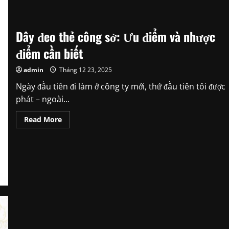
Dây đeo thẻ công sở: Ưu điểm và nhược
điểm cần biết
admin
Tháng 12 23, 2025
Ngày đầu tiên đi làm ở công ty mới, thứ đầu tiên tôi được
phát – ngoài...
Read
Read More
more
about
Dây
đeo
thẻ
công
sở:
Ưu
điểm
và
nhược
điểm
cần
biết