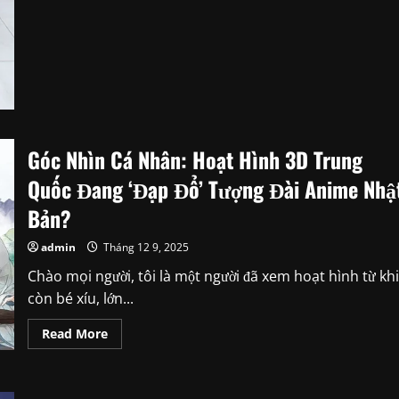
Thật
Hay
Chỉ
Là
Niềm
Tin
Giữ
Lửa
Trong
Tim?
Góc Nhìn Cá Nhân: Hoạt Hình 3D Trung
Quốc Đang ‘Đạp Đổ’ Tượng Đài Anime Nhậ
Bản?
admin
Tháng 12 9, 2025
Chào mọi người, tôi là một người đã xem hoạt hình từ khi
còn bé xíu, lớn...
Read
Read More
more
about
Góc
Nhìn
Cá