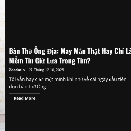
Bàn Thờ Ông Địa: May Mắn Thật Hay Chỉ L
Niềm Tin Giữ Lửa Trong Tim?
admin
Tháng 12 10, 2025
Tôi vẫn hay cười một mình khi nhớ về cái ngày đầu tiên
dọn bàn thờ Ông...
Read
Read More
more
about
Bàn
Thờ
Ông
Địa:
May
Mắn