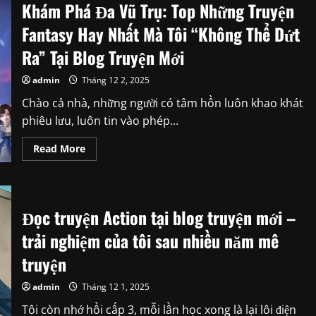
Khám Phá Đa Vũ Trụ: Top Những Truyện
Nhân:
Hoạt
Hình
Fantasy Hay Nhất Mà Tôi “Không Thể Dứt
3D
Trung
Ra” Tại Blog Truyện Mới
Quốc
Đang
‘Đạp
admin
Tháng 12 2, 2025
Đổ’
Tượng
Chào cả nhà, những người có tâm hồn luôn khao khát
Đài
Anime
phiêu lưu, luôn tin vào phép...
Nhật
Bản?
Read
Read More
more
about
Khám
Phá
Đa
Vũ
Đọc truyện Action tại blog truyện mới –
Trụ:
Top
trải nghiệm của tôi sau nhiều năm mê
Những
Truyện
Fantasy
truyện
Hay
Nhất
Mà
admin
Tháng 12 1, 2025
Tôi
“Không
Tôi còn nhớ hồi cấp 3, mỗi lần học xong là lại lôi điện
Thể