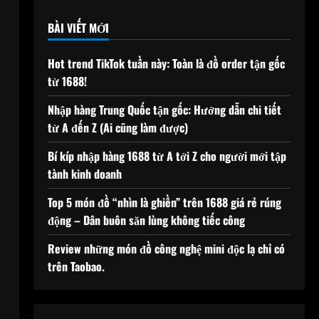
BÀI VIẾT MỚI
Hot trend TikTok tuần này: Toàn là đồ order tận gốc
từ 1688!
Nhập hàng Trung Quốc tận gốc: Hướng dẫn chi tiết
từ A đến Z (Ai cũng làm được)
Bí kíp nhập hàng 1688 từ A tới Z cho người mới tập
tành kinh doanh
Top 5 món đồ “nhìn là ghiền” trên 1688 giá rẻ rúng
động – Dân buôn săn lùng không tiếc công
Review những món đồ công nghệ mini độc lạ chỉ có
trên Taobao.