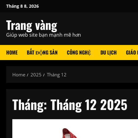
Skip
Tháng 8 8, 2026
to
content
Trang vàng
Giúp web site bạn mạnh mẽ hơn
HOME
BẤT ĐỘNG SẢN
CÔNG NGHỆ
DU LỊCH
GIÁO
Home
2025
Tháng 12
Tháng:
Tháng 12 2025