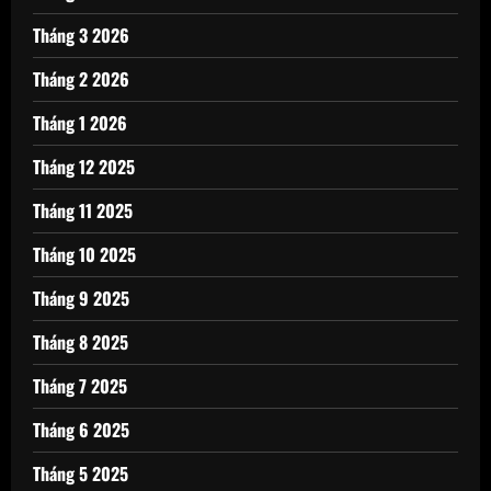
Tháng 3 2026
Tháng 2 2026
Tháng 1 2026
Tháng 12 2025
Tháng 11 2025
Tháng 10 2025
Tháng 9 2025
Tháng 8 2025
Tháng 7 2025
Tháng 6 2025
Tháng 5 2025