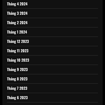
Tháng 4 2024
Tháng 3 2024
Tháng 2 2024
Tháng 1 2024
Tháng 12 2023
Tháng 11 2023
Tháng 10 2023
Tháng 9 2023
Tháng 8 2023
Tháng 7 2023
Tháng 6 2023