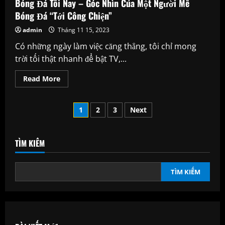
Bóng Đá Tối Nay – Góc Nhìn Của Một Người Mê
Bóng Đá “Tới Công Chiện”
admin
Tháng 11 15, 2023
Có những ngày làm việc căng thẳng, tôi chỉ mong
trời tối thật nhanh để bật TV,...
Read
Read More
more
about
Bóng
Phân
Đá
1
2
3
Next
Tối
Nay
trang
–
Góc
Nhìn
TÌM KIẾM
bài
Của
Một
Người
viết
Mê
TÌM KIẾM
Bóng
Đá
“Tới
Công
Chiện”