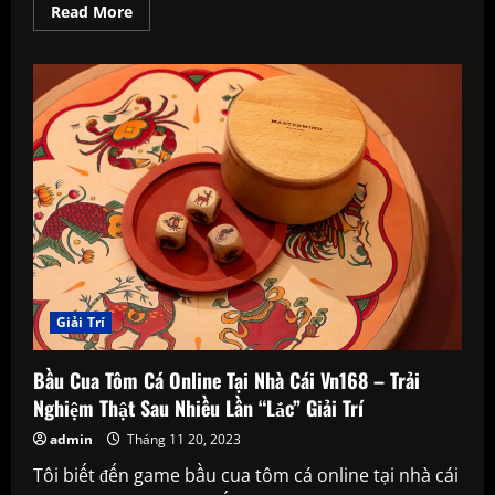
Read
Read More
more
about
Khám
Phá
Nguồn
Cảm
Hứng
Tại
Ecovillage
Saigon
River
Giải Trí
Bầu Cua Tôm Cá Online Tại Nhà Cái Vn168 – Trải
Nghiệm Thật Sau Nhiều Lần “Lắc” Giải Trí
admin
Tháng 11 20, 2023
Tôi biết đến game bầu cua tôm cá online tại nhà cái