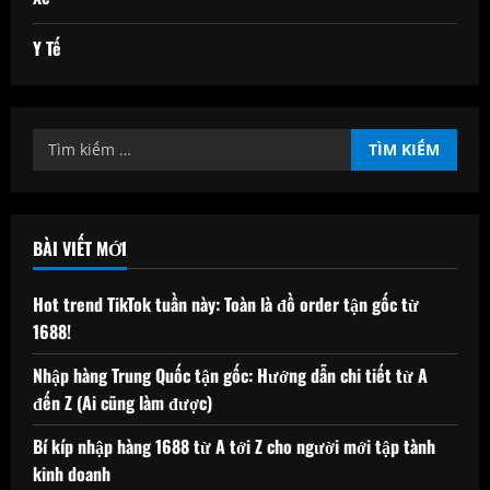
Y Tế
Tìm
kiếm
cho:
BÀI VIẾT MỚI
Hot trend TikTok tuần này: Toàn là đồ order tận gốc từ
1688!
Nhập hàng Trung Quốc tận gốc: Hướng dẫn chi tiết từ A
đến Z (Ai cũng làm được)
Bí kíp nhập hàng 1688 từ A tới Z cho người mới tập tành
kinh doanh