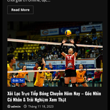
chơi giải trí online, đặc...
Read
Read More
more
about
Bắn
Cá
Vn168:
Chuyện
Không
Chỉ
Là
Giải
Trí,
Mà
Là
Cả
Một
“Nghệ
Thuật
Săn
Tiền”
Của
Giải Trí
Riêng
Tôi!
Xôi Lạc Trực Tiếp Bóng Chuyền Hôm Nay – Góc Nhìn
Cá Nhân & Trải Nghiệm Xem Thật
admin
Tháng 11 18, 2023