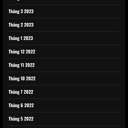
Tháng 3 2023
Tháng 2 2023
Tháng 1 2023
Tháng 12 2022
Tháng 11 2022
Tháng 10 2022
Tháng 7 2022
Tháng 6 2022
Tháng 5 2022