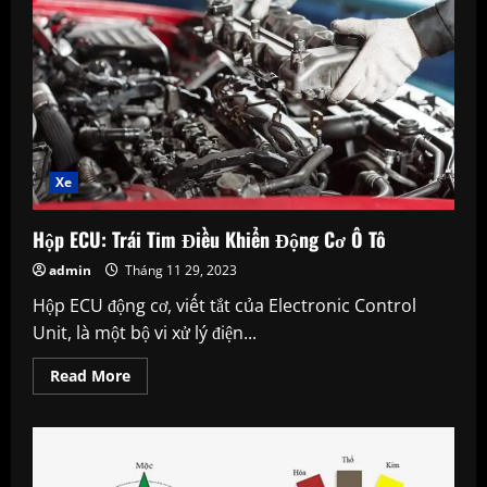
Xe
Hộp ECU: Trái Tim Điều Khiển Động Cơ Ô Tô
admin
Tháng 11 29, 2023
Hộp ECU động cơ, viết tắt của Electronic Control
Unit, là một bộ vi xử lý điện...
Read
Read More
more
about
Hộp
ECU:
Trái
Tim
Điều