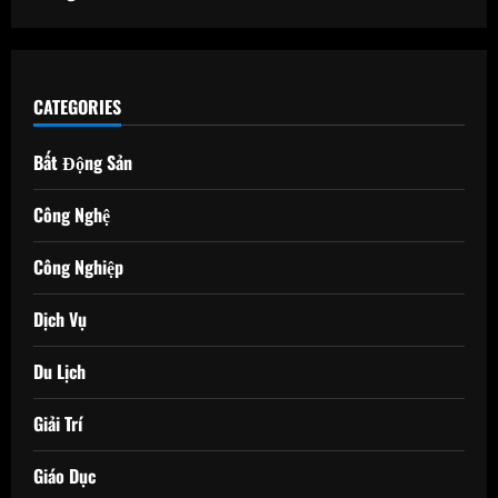
CATEGORIES
Bất Động Sản
Công Nghệ
Công Nghiệp
Dịch Vụ
Du Lịch
Giải Trí
Giáo Dục