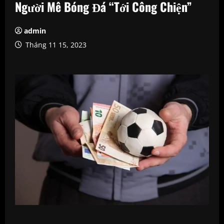
Người Mê Bóng Đá “Tới Công Chiện”
admin
Tháng 11 15, 2023