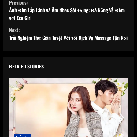
C
Previous:
o
Ánh Đèn Lấp Lánh và Âm Nhạc Sôi Động: Đà Nẵng Về Đêm
với Eco Girl
n
Next:
t
Trải Nghiệm Thư Giãn Tuyệt Vời với Dịch Vụ Massage Tận Nơi
i
n
RELATED STORIES
u
e
R
e
a