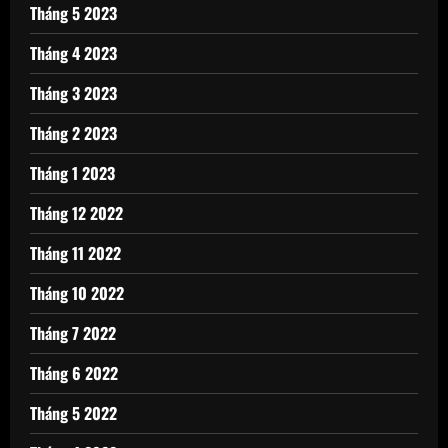
Tháng 5 2023
Tháng 4 2023
Tháng 3 2023
Tháng 2 2023
Tháng 1 2023
Tháng 12 2022
Tháng 11 2022
Tháng 10 2022
Tháng 7 2022
Tháng 6 2022
Tháng 5 2022