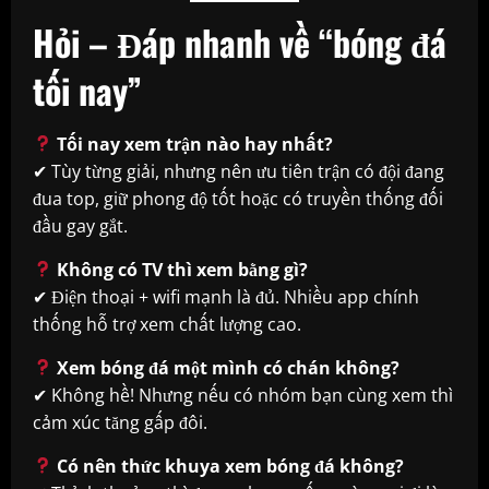
Hỏi – Đáp nhanh về “bóng đá
tối nay”
Tối nay xem trận nào hay nhất?
✔ Tùy từng giải, nhưng nên ưu tiên trận có đội đang
đua top, giữ phong độ tốt hoặc có truyền thống đối
đầu gay gắt.
Không có TV thì xem bằng gì?
✔ Điện thoại + wifi mạnh là đủ. Nhiều app chính
thống hỗ trợ xem chất lượng cao.
Xem bóng đá một mình có chán không?
✔ Không hề! Nhưng nếu có nhóm bạn cùng xem thì
cảm xúc tăng gấp đôi.
Có nên thức khuya xem bóng đá không?