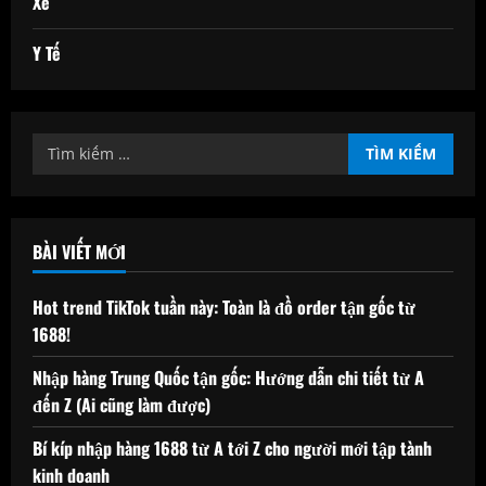
Xe
Y Tế
Tìm
kiếm
cho:
BÀI VIẾT MỚI
Hot trend TikTok tuần này: Toàn là đồ order tận gốc từ
1688!
Nhập hàng Trung Quốc tận gốc: Hướng dẫn chi tiết từ A
đến Z (Ai cũng làm được)
Bí kíp nhập hàng 1688 từ A tới Z cho người mới tập tành
kinh doanh