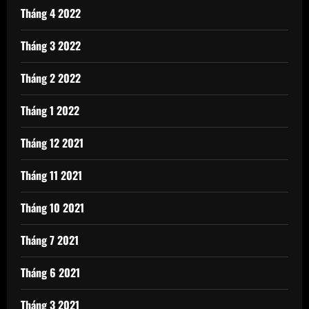
Tháng 4 2022
Tháng 3 2022
Tháng 2 2022
Tháng 1 2022
Tháng 12 2021
Tháng 11 2021
Tháng 10 2021
Tháng 7 2021
Tháng 6 2021
Tháng 3 2021