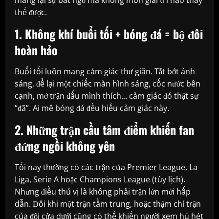
mang lại sự bất ngờ mà không môn giải trí nào thay
thế được.
1. Không khí buổi tối + bóng đá = bộ đôi
hoàn hảo
Buổi tối luôn mang cảm giác thư giãn. Tắt bớt ánh
sáng, để lại một chiếc màn hình sáng, cốc nước bên
cạnh, mở trận đấu mình thích… cảm giác đó thật sự
“đã”. Ai mê bóng đá đều hiểu cảm giác này.
2. Những trận cầu tâm điểm khiến fan
đứng ngồi không yên
Tối nay thường có các trận của Premier League, La
Liga, Serie A hoặc Champions League (tùy lịch).
Nhưng điều thú vị là không phải trận lớn mới hấp
dẫn. Đôi khi một trận tầm trung, hoặc thậm chí trận
của đội cửa dưới cũng có thể khiến người xem hú hét