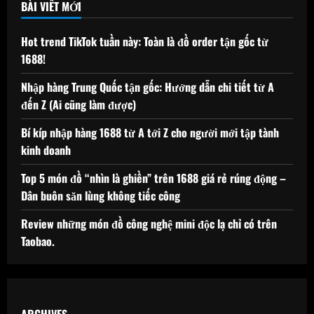
BÀI VIẾT MỚI
Hot trend TikTok tuần này: Toàn là đồ order tận gốc từ
1688!
Nhập hàng Trung Quốc tận gốc: Hướng dẫn chi tiết từ A
đến Z (Ai cũng làm được)
Bí kíp nhập hàng 1688 từ A tới Z cho người mới tập tành
kinh doanh
Top 5 món đồ “nhìn là ghiền” trên 1688 giá rẻ rúng động –
Dân buôn săn lùng không tiếc công
Review những món đồ công nghệ mini độc lạ chỉ có trên
Taobao.
ARCHIVES