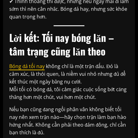
✔ Thỉnh thoảng thì được, nhưng nếu ngày mai đi làm
sớm thì nên cân nhắc. Bóng đá hay, nhưng sức khỏe
quan trọng hơn.
Lời kết: Tối nay bóng lăn –
tâm trạng cũng lăn theo
Bóng đá tối nay
không chỉ là một trận đấu. Đó là
cảm xúc, là thói quen, là niềm vui nhỏ nhưng đủ để
kết thúc một ngày bằng nụ cười.
Mỗi tối có bóng đá, tôi cảm giác cuộc sống bớt căng
thẳng hơn một chút, vui hơn một chút.
Nếu bạn cũng đang ngồi phân vân không biết tối
nay nên xem trận nào—hãy chọn trận làm bạn hào
hứng nhất. Không cần phải theo đám đông, chỉ cần
bạn thích là đủ.