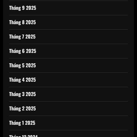
Tháng 9 2025
Tháng 8 2025
Tháng 7 2025
Tháng 6 2025
Tháng 5 2025
Tháng 4 2025
Tháng 3 2025
Tháng 2 2025
Tháng 1 2025
Tháng 12 2024