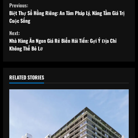
C
Previous:
o
Biệt Thự Sổ Hồng Riêng: An Tâm Pháp Lý, Nâng Tầm Giá Trị
Cuộc Sống
n
Next:
t
Nhà Hàng Ăn Ngon Giá Rẻ Biển Hải Tiến: Gợi Ý Địa Chỉ
Không Thể Bỏ Lỡ
i
n
u
RELATED STORIES
e
R
e
a