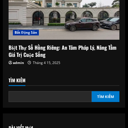
Bất Động Sản
Biệt Thự Sổ Hồng Riêng: An Tâm Pháp Lý, Nâng Tầm
Giá Trị Cuộc Sống
admin
Tháng 4 15, 2025
TÌM KIẾM
TÌM KIẾM