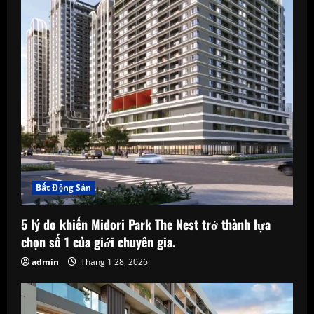
d
i
n
g
Bất Động Sản
5 lý do khiến Midori Park The Nest trở thành lựa
chọn số 1 của giới chuyên gia.
admin
Tháng 1 28, 2026