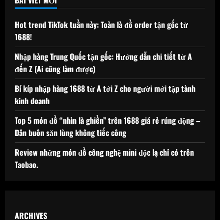
BÀI VIẾT MỚI
Hot trend TikTok tuần này: Toàn là đồ order tận gốc từ
1688!
Nhập hàng Trung Quốc tận gốc: Hướng dẫn chi tiết từ A
đến Z (Ai cũng làm được)
Bí kíp nhập hàng 1688 từ A tới Z cho người mới tập tành
kinh doanh
Top 5 món đồ “nhìn là ghiền” trên 1688 giá rẻ rúng động –
Dân buôn săn lùng không tiếc công
Review những món đồ công nghệ mini độc lạ chỉ có trên
Taobao.
ARCHIVES