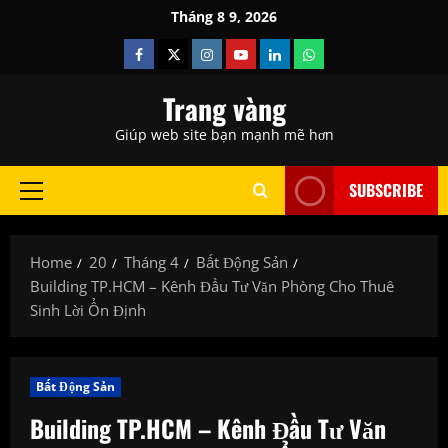
Skip
Tháng 8 9, 2026
to
Facebook
Twitter
Instagram
Youtube
Linkedin
Whatsapp
content
Trang vàng
Giúp web site bạn mạnh mẽ hơn
SUBSCRIBE
Primary
Menu
Home
20
Tháng 4
Bất Động Sản
Building TP.HCM – Kênh Đầu Tư Văn Phòng Cho Thuê
Sinh Lời Ổn Định
Bất Động Sản
Building TP.HCM – Kênh Đầu Tư Văn