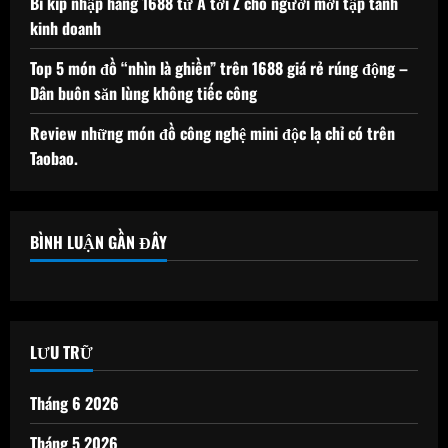
Bí kíp nhập hàng 1688 từ A tới Z cho người mới tập tành
kinh doanh
Top 5 món đồ “nhìn là ghiền” trên 1688 giá rẻ rúng động –
Dân buôn săn lùng không tiếc công
Review những món đồ công nghệ mini độc lạ chỉ có trên
Taobao.
BÌNH LUẬN GẦN ĐÂY
LƯU TRỮ
Tháng 6 2026
Tháng 5 2026