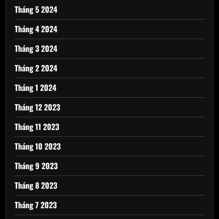
Tháng 5 2024
Tháng 4 2024
Tháng 3 2024
Tháng 2 2024
Tháng 1 2024
Tháng 12 2023
Tháng 11 2023
Tháng 10 2023
Tháng 9 2023
Tháng 8 2023
Tháng 7 2023