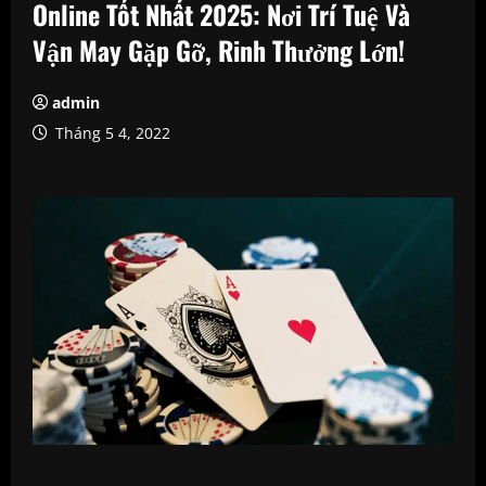
Online Tốt Nhất 2025: Nơi Trí Tuệ Và
Vận May Gặp Gỡ, Rinh Thưởng Lớn!
admin
Tháng 5 4, 2022