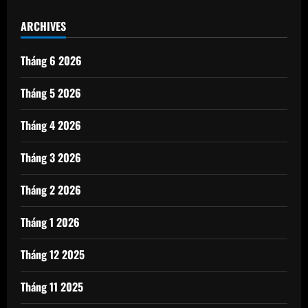
ARCHIVES
Tháng 6 2026
Tháng 5 2026
Tháng 4 2026
Tháng 3 2026
Tháng 2 2026
Tháng 1 2026
Tháng 12 2025
Tháng 11 2025