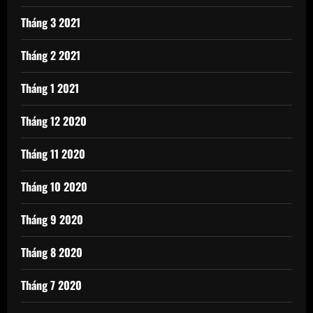
Tháng 3 2021
Tháng 2 2021
Tháng 1 2021
Tháng 12 2020
Tháng 11 2020
Tháng 10 2020
Tháng 9 2020
Tháng 8 2020
Tháng 7 2020