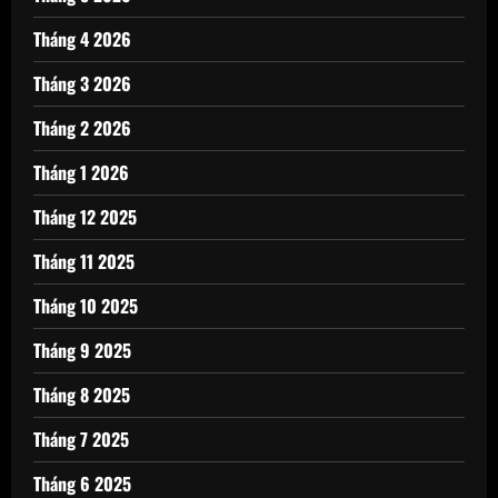
Tháng 4 2026
Tháng 3 2026
Tháng 2 2026
Tháng 1 2026
Tháng 12 2025
Tháng 11 2025
Tháng 10 2025
Tháng 9 2025
Tháng 8 2025
Tháng 7 2025
Tháng 6 2025