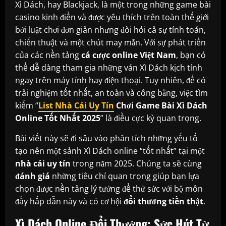
Xì Dách, hay Blackjack, là một trong những game bài
casino kinh điển và được yêu thích trên toàn thế giới
bởi luật chơi đơn giản nhưng đòi hỏi cả sự tính toán,
chiến thuật và một chút may mắn. Với sự phát triển
của các nền tảng
cá cược online Việt Nam
, bạn có
thể dễ dàng tham gia những ván Xì Dách kịch tính
ngay trên máy tính hay điện thoại. Tuy nhiên, để có
trải nghiệm tốt nhất, an toàn và công bằng, việc tìm
kiếm “
List Nhà Cái Uy Tín
Chơi Game Bài Xì Dách
Online Tốt Nhất 2025
” là điều cực kỳ quan trọng.
Bài viết này sẽ đi sâu vào phân tích những yếu tố
tạo nên một sảnh Xì Dách online “tốt nhất” tại một
nhà cái uy tín
trong năm 2025. Chúng ta sẽ cùng
đánh giá
những tiêu chí quan trọng giúp bạn lựa
chọn được nền tảng lý tưởng để thử sức với bộ môn
đầy hấp dẫn này và có cơ hội
đổi thưởng tiền thật
.
Xì Dách Online Đổi Thưởng: Sức Hút Từ