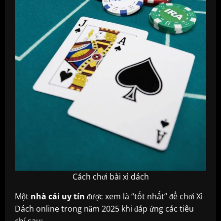
Cách chơi bài xì dách
Một
nhà cái uy tín
được xem là “tốt nhất” để chơi Xì
Dách online trong năm 2025 khi đáp ứng các tiêu