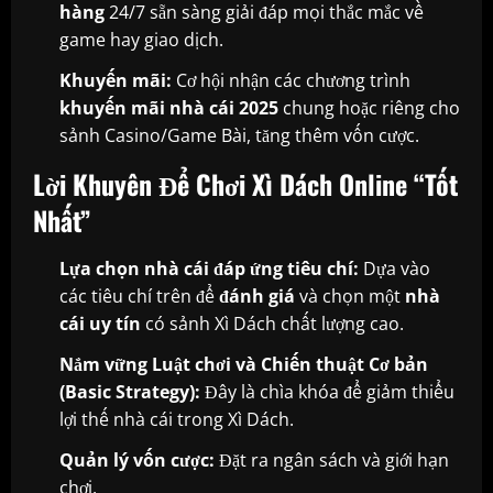
hàng
24/7 sẵn sàng giải đáp mọi thắc mắc về
game hay giao dịch.
Khuyến mãi:
Cơ hội nhận các chương trình
khuyến mãi nhà cái 2025
chung hoặc riêng cho
sảnh Casino/Game Bài, tăng thêm vốn cược.
Lời Khuyên Để Chơi Xì Dách Online “Tốt
Nhất”
Lựa chọn nhà cái đáp ứng tiêu chí:
Dựa vào
các tiêu chí trên để
đánh giá
và chọn một
nhà
cái uy tín
có sảnh Xì Dách chất lượng cao.
Nắm vững Luật chơi và Chiến thuật Cơ bản
(Basic Strategy):
Đây là chìa khóa để giảm thiểu
lợi thế nhà cái trong Xì Dách.
Quản lý vốn cược:
Đặt ra ngân sách và giới hạn
chơi.