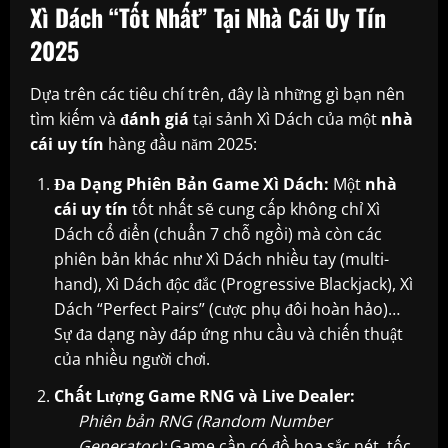
Xì Dách “Tốt Nhất” Tại Nhà Cái Uy Tín
2025
Dựa trên các tiêu chí trên, đây là những gì bạn nên
tìm kiếm và
đánh giá
tại sảnh Xì Dách của một
nhà
cái uy tín
hàng đầu năm 2025:
Đa Dạng Phiên Bản Game Xì Dách:
Một
nhà
cái uy tín
tốt nhất sẽ cung cấp không chỉ Xì
Dách cổ điển (chuẩn 7 chỗ ngồi) mà còn các
phiên bản khác như Xì Dách nhiều tay (multi-
hand), Xì Dách độc đắc (Progressive Blackjack), Xì
Dách “Perfect Pairs” (cược phụ đôi hoàn hảo)…
Sự đa dạng này đáp ứng nhu cầu và chiến thuật
của nhiều người chơi.
Chất Lượng Game RNG và Live Dealer:
Phiên bản RNG (Random Number
Generator):
Game cần có đồ họa sắc nét, tốc