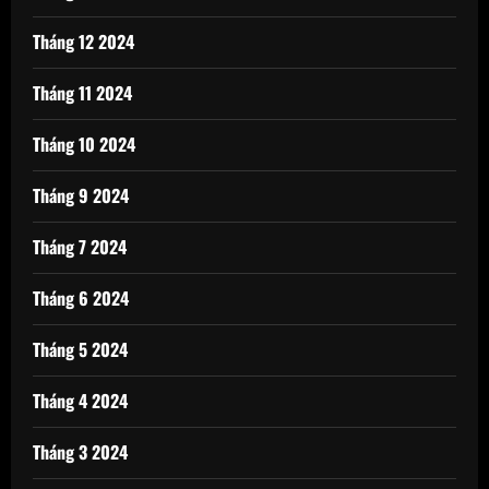
Tháng 12 2024
Tháng 11 2024
Tháng 10 2024
Tháng 9 2024
Tháng 7 2024
Tháng 6 2024
Tháng 5 2024
Tháng 4 2024
Tháng 3 2024