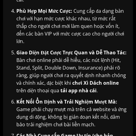
Phù Hợp Mọi Mức Cược:
Cung cấp đa dạng bàn
chơi với hạn mức cược khác nhau, từ mức rất
thấp cho người chơi mới làm quen hoặc vốn ít,
đến các bàn VIP với mức cược cao cho người chơi
lớn.
Giao Diện Đặt Cược Trực Quan và Dễ Thao Tác:
Bàn chơi online phải dễ hiểu, các nút lệnh (Hit,
Stand, Split, Double Down, Insurance) phải rõ
ràng, giúp người chơi ra quyết định nhanh chóng
và chính xác, đặc biệt khi
chơi Xì Dách online
trên điện thoại qua
tải app nhà cái
.
Kết Nối Ổn Định và Trải Nghiệm Mượt Mà:
Game phải chạy mượt mà trên cả website và ứng
dụng di động, không bị gián đoạn kết nối, đảm
bảo trải nghiệm chơi bài liền mạch.
Các Nhà Cung cấp Game Uy tín (cho bản