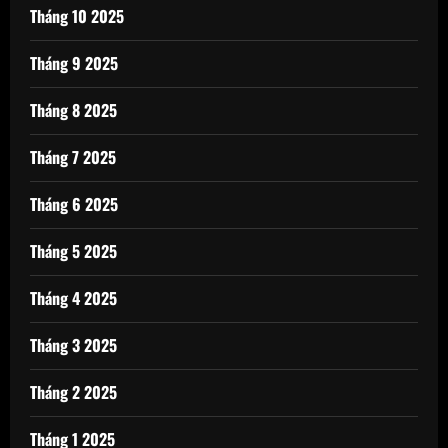
Tháng 10 2025
Tháng 9 2025
Tháng 8 2025
Tháng 7 2025
Tháng 6 2025
Tháng 5 2025
Tháng 4 2025
Tháng 3 2025
Tháng 2 2025
Tháng 1 2025