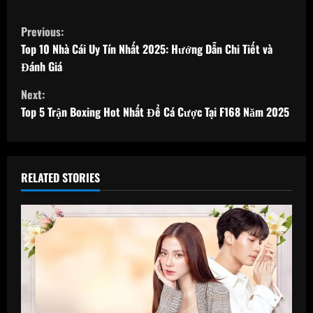
C
Previous:
o
Top 10 Nhà Cái Uy Tín Nhất 2025: Hướng Dẫn Chi Tiết và
Đánh Giá
n
Next:
t
Top 5 Trận Boxing Hot Nhất Để Cá Cược Tại F168 Năm 2025
i
n
RELATED STORIES
u
e
R
e