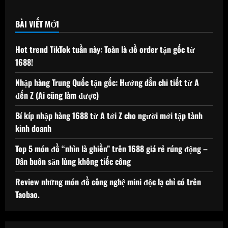
BÀI VIẾT MỚI
Hot trend TikTok tuần này: Toàn là đồ order tận gốc từ
1688!
Nhập hàng Trung Quốc tận gốc: Hướng dẫn chi tiết từ A
đến Z (Ai cũng làm được)
Bí kíp nhập hàng 1688 từ A tới Z cho người mới tập tành
kinh doanh
Top 5 món đồ “nhìn là ghiền” trên 1688 giá rẻ rúng động –
Dân buôn săn lùng không tiếc công
Review những món đồ công nghệ mini độc lạ chỉ có trên
Taobao.