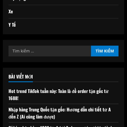
Xe
Y Tế
Tìm
kiếm
cho:
BÀI VIẾT MỚI
Hot trend TikTok tuần này: Toàn là đồ order tận gốc từ
1688!
Nhập hàng Trung Quốc tận gốc: Hướng dẫn chi tiết từ A
đến Z (Ai cũng làm được)