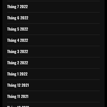
Tháng 7 2022
Tháng 6 2022
Tháng 5 2022
Tháng 4 2022
Tháng 3 2022
Tháng 2 2022
Tháng 1 2022
Tháng 12 2021
Tháng 11 2021