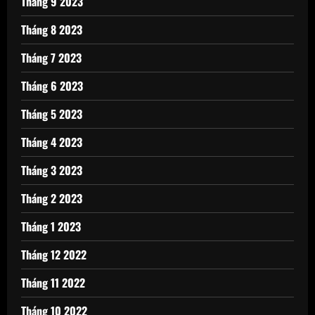
Tháng 9 2023
Tháng 8 2023
Tháng 7 2023
Tháng 6 2023
Tháng 5 2023
Tháng 4 2023
Tháng 3 2023
Tháng 2 2023
Tháng 1 2023
Tháng 12 2022
Tháng 11 2022
Tháng 10 2022