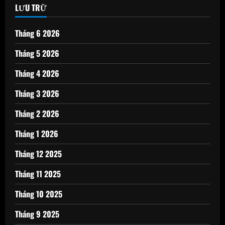
LƯU TRỮ
Tháng 6 2026
Tháng 5 2026
Tháng 4 2026
Tháng 3 2026
Tháng 2 2026
Tháng 1 2026
Tháng 12 2025
Tháng 11 2025
Tháng 10 2025
Tháng 9 2025