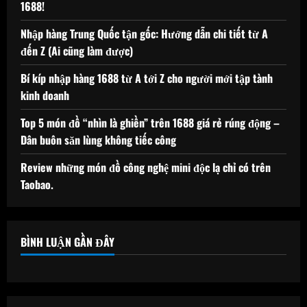
1688!
Nhập hàng Trung Quốc tận gốc: Hướng dẫn chi tiết từ A
đến Z (Ai cũng làm được)
Bí kíp nhập hàng 1688 từ A tới Z cho người mới tập tành
kinh doanh
Top 5 món đồ “nhìn là ghiền” trên 1688 giá rẻ rúng động –
Dân buôn săn lùng không tiếc công
Review những món đồ công nghệ mini độc lạ chỉ có trên
Taobao.
BÌNH LUẬN GẦN ĐÂY