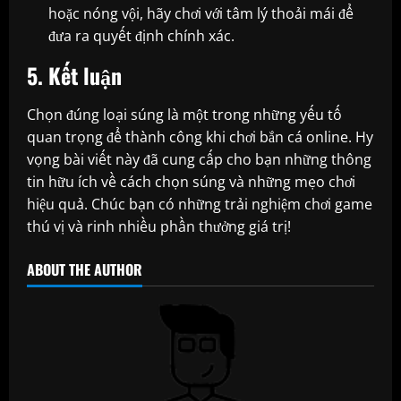
hoặc nóng vội, hãy chơi với tâm lý thoải mái để
đưa ra quyết định chính xác.
5. Kết luận
Chọn đúng loại súng là một trong những yếu tố
quan trọng để thành công khi chơi bắn cá online. Hy
vọng bài viết này đã cung cấp cho bạn những thông
tin hữu ích về cách chọn súng và những mẹo chơi
hiệu quả. Chúc bạn có những trải nghiệm chơi game
thú vị và rinh nhiều phần thưởng giá trị!
ABOUT THE AUTHOR