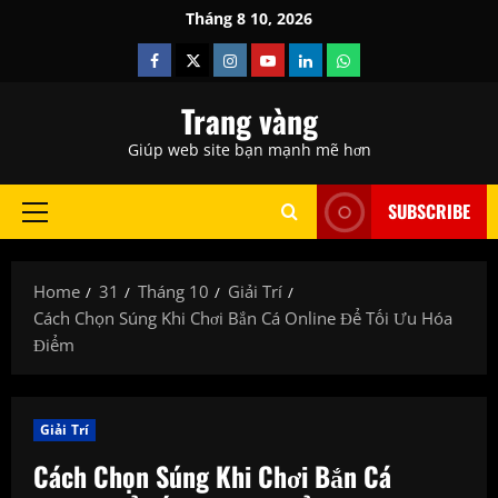
Skip
Tháng 8 10, 2026
to
Facebook
Twitter
Instagram
Youtube
Linkedin
Whatsapp
content
Trang vàng
Giúp web site bạn mạnh mẽ hơn
SUBSCRIBE
Primary
Menu
Home
31
Tháng 10
Giải Trí
Cách Chọn Súng Khi Chơi Bắn Cá Online Để Tối Ưu Hóa
Điểm
Giải Trí
Cách Chọn Súng Khi Chơi Bắn Cá