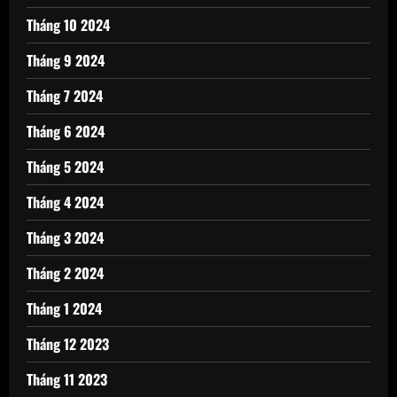
Tháng 10 2024
Tháng 9 2024
Tháng 7 2024
Tháng 6 2024
Tháng 5 2024
Tháng 4 2024
Tháng 3 2024
Tháng 2 2024
Tháng 1 2024
Tháng 12 2023
Tháng 11 2023