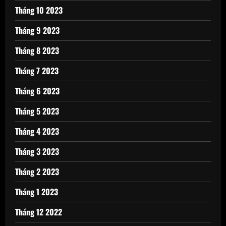
Tháng 10 2023
Tháng 9 2023
Tháng 8 2023
Tháng 7 2023
Tháng 6 2023
Tháng 5 2023
Tháng 4 2023
Tháng 3 2023
Tháng 2 2023
Tháng 1 2023
Tháng 12 2022