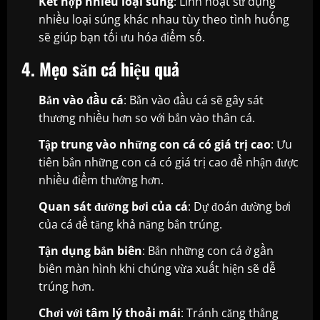
Kết hợp nhiều loại súng
: Linh hoạt sử dụng
nhiều loại súng khác nhau tùy theo tình huống
sẽ giúp bạn tối ưu hóa điểm số.
4. Mẹo săn cá hiệu quả
Bắn vào đầu cá
: Bắn vào đầu cá sẽ gây sát
thương nhiều hơn so với bắn vào thân cá.
Tập trung vào những con cá có giá trị cao
: Ưu
tiên bắn những con cá có giá trị cao để nhận được
nhiều điểm thưởng hơn.
Quan sát đường bơi của cá
: Dự đoán đường bơi
của cá để tăng khả năng bắn trúng.
Tận dụng bắn biên
: Bắn những con cá ở gần
biên màn hình khi chúng vừa xuất hiện sẽ dễ
trúng hơn.
Chơi với tâm lý thoải mái
: Tránh căng thẳng