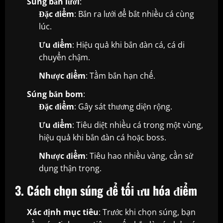
Súng bắn lưới
:
Đặc điểm
: Bắn ra lưới để bắt nhiều cá cùng
lúc.
Ưu điểm
: Hiệu quả khi bắn đàn cá, cá di
chuyển chậm.
Nhược điểm
: Tầm bắn hạn chế.
Súng bắn bom
:
Đặc điểm
: Gây sát thương diện rộng.
Ưu điểm
: Tiêu diệt nhiều cá trong một vùng,
hiệu quả khi bắn đàn cá hoặc boss.
Nhược điểm
: Tiêu hao nhiều vàng, cần sử
dụng thận trọng.
3. Cách chọn súng để tối ưu hóa điểm
Xác định mục tiêu
: Trước khi chọn súng, bạn