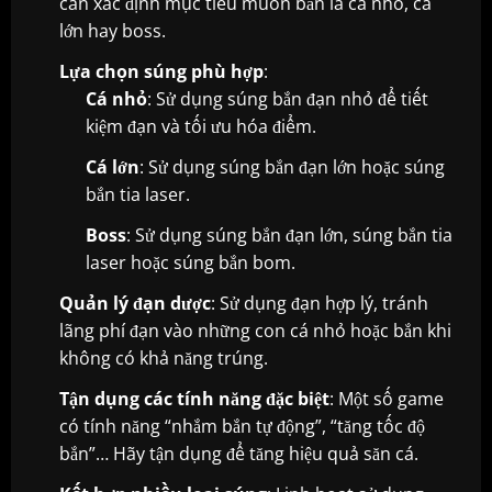
cần xác định mục tiêu muốn bắn là cá nhỏ, cá
lớn hay boss.
Lựa chọn súng phù hợp
:
Cá nhỏ
: Sử dụng súng bắn đạn nhỏ để tiết
kiệm đạn và tối ưu hóa điểm.
Cá lớn
: Sử dụng súng bắn đạn lớn hoặc súng
bắn tia laser.
Boss
: Sử dụng súng bắn đạn lớn, súng bắn tia
laser hoặc súng bắn bom.
Quản lý đạn dược
: Sử dụng đạn hợp lý, tránh
lãng phí đạn vào những con cá nhỏ hoặc bắn khi
không có khả năng trúng.
Tận dụng các tính năng đặc biệt
: Một số game
có tính năng “nhắm bắn tự động”, “tăng tốc độ
bắn”… Hãy tận dụng để tăng hiệu quả săn cá.