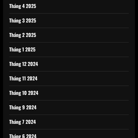
Tháng 4 2025
Tháng 3 2025
Tháng 2 2025
Tháng 1 2025
Tháng 12 2024
Tháng 11 2024
Tháng 10 2024
Tháng 9 2024
Tháng 7 2024
Tháng 6 2024