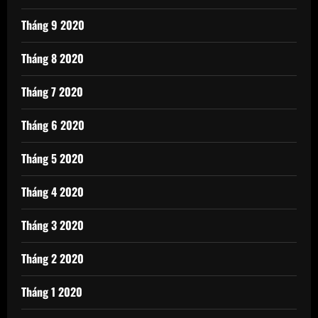
Tháng 9 2020
Tháng 8 2020
Tháng 7 2020
Tháng 6 2020
Tháng 5 2020
Tháng 4 2020
Tháng 3 2020
Tháng 2 2020
Tháng 1 2020