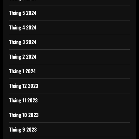
Tháng 5 2024
Tháng 4 2024
Tháng 3 2024
Tháng 2 2024
Tháng 1 2024
Tháng 12 2023
Tháng 11 2023
Tháng 10 2023
Tháng 9 2023