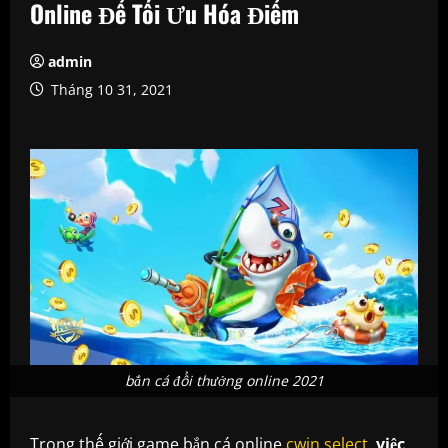
Online Để Tối Ưu Hóa Điểm
admin
Tháng 10 31, 2021
bắn cá đổi thưởng online 2021
Trong thế giới game bắn cá online
cwin.select
,
việc