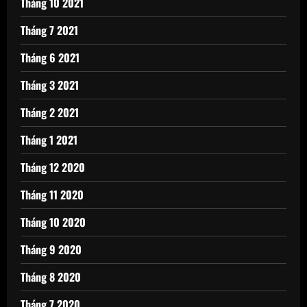
Tháng 10 2021
Tháng 7 2021
Tháng 6 2021
Tháng 3 2021
Tháng 2 2021
Tháng 1 2021
Tháng 12 2020
Tháng 11 2020
Tháng 10 2020
Tháng 9 2020
Tháng 8 2020
Tháng 7 2020