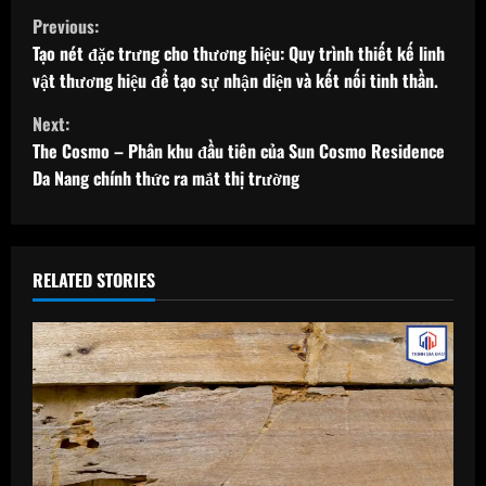
C
Previous:
o
Tạo nét đặc trưng cho thương hiệu: Quy trình thiết kế linh
vật thương hiệu để tạo sự nhận diện và kết nối tinh thần.
n
Next:
t
The Cosmo – Phân khu đầu tiên của Sun Cosmo Residence
Da Nang chính thức ra mắt thị trường
i
n
u
RELATED STORIES
e
R
e
a