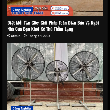
d
Công Nghiệp
i
Diệt Mối Tận Gốc: Giải Pháp Toàn Diện Bảo Vệ Ngôi
n
Nhà Của Bạn Khỏi Kẻ Thù Thầm Lặng
g
admin
Tháng 5 4, 2025
Công Nghiệp