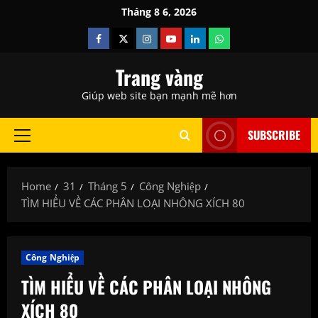
Skip
Tháng 8 6, 2026
to
Facebook
Twitter
Instagram
Youtube
Linkedin
Whatsapp
content
Trang vàng
Giúp web site bạn mạnh mẽ hơn
SUBSCRIBE
Primary
Menu
Home
31
Tháng 5
Công Nghiệp
TÌM HIỂU VỀ CÁC PHÂN LOẠI NHÔNG XÍCH 80
Công Nghiệp
TÌM HIỂU VỀ CÁC PHÂN LOẠI NHÔNG
XÍCH 80