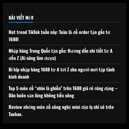
BÀI VIẾT MỚI
Hot trend TikTok tuần này: Toàn là đồ order tận gốc từ
1688!
Nhập hàng Trung Quốc tận gốc: Hướng dẫn chi tiết từ A
đến Z (Ai cũng làm được)
Bí kíp nhập hàng 1688 từ A tới Z cho người mới tập tành
kinh doanh
Top 5 món đồ “nhìn là ghiền” trên 1688 giá rẻ rúng động –
Dân buôn săn lùng không tiếc công
Review những món đồ công nghệ mini độc lạ chỉ có trên
Taobao.