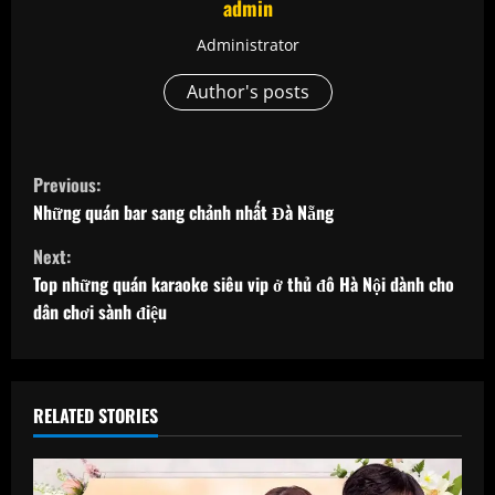
admin
Administrator
Author's posts
C
Previous:
o
Những quán bar sang chảnh nhất Đà Nẵng
Next:
n
Top những quán karaoke siêu vip ở thủ đô Hà Nội dành cho
t
dân chơi sành điệu
i
n
RELATED STORIES
u