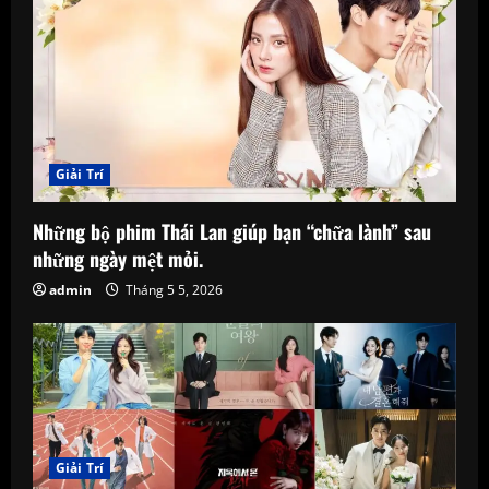
e
R
e
a
d
Giải Trí
i
Những bộ phim Thái Lan giúp bạn “chữa lành” sau
những ngày mệt mỏi.
n
admin
Tháng 5 5, 2026
g
Giải Trí