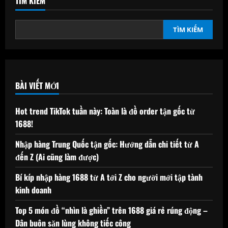
TÌM KIẾM
TÌM KIẾM
BÀI VIẾT MỚI
Hot trend TikTok tuần này: Toàn là đồ order tận gốc từ
1688!
Nhập hàng Trung Quốc tận gốc: Hướng dẫn chi tiết từ A
đến Z (Ai cũng làm được)
Bí kíp nhập hàng 1688 từ A tới Z cho người mới tập tành
kinh doanh
Top 5 món đồ “nhìn là ghiền” trên 1688 giá rẻ rúng động –
Dân buôn săn lùng không tiếc công