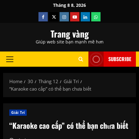
Skip
Tháng 8 8, 2026
to
Facebook
Twitter
Instagram
Youtube
Linkedin
Whatsapp
content
Trang vàng
Giúp web site bạn mạnh mẽ hơn
SUBSCRIBE
Primary
Menu
Home
30
Tháng 12
Giải Trí
“Karaoke cao cấp” có thể bạn chưa biết
Giải Trí
“Karaoke cao cấp” có thể bạn chưa biết