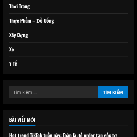
Thời Trang
Thực Phầm – Đồ Uống
Xây Dựng
Xe
Y Tế
Tìm
kiếm
cho:
BÀI VIẾT MỚI
Hot trend TikTok tuần này: Toàn là đồ order tận gốc từ