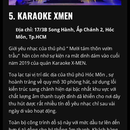
5. KARAOKE XMEN
Địa chỉ: 17/3B Song Hành, Ấp Chánh 2, Hóc
Môn, Tp.HCM
Giới yêu nhạc của thủ phủ “ Mười tám thôn vườn
trầu” hẳn còn nhớ sự kiện ra mắt đình đám vào cuối
năm 2019 của quán Karaoke X-MEN.
Toạ lạc tại vị trí đắc địa của thủ phủ Hóc Môn , sự
hoành tráng về quy mô 30 phòng hát, sử dụng lối
kiến trúc sang chảnh hiện đại bậc nhất khu vực với
chất lượng âm thanh tuyệt đỉnh đã khiến cho nơi đây
thu hút được rất nhiều tín đồ yêu nhạc chỉ sau vài
ngày đi vào hoạt động.
Toàn bộ công trình đồ sộ này với mức đầu tư lên đến
hơn 6 tỷ đồng cho hệ thống âm thanh. Khách hàng