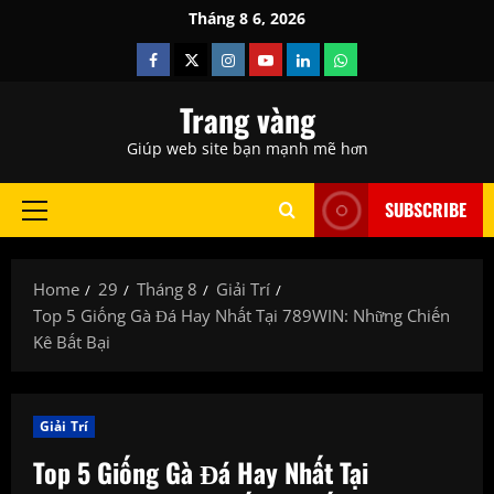
Skip
Tháng 8 6, 2026
to
Facebook
Twitter
Instagram
Youtube
Linkedin
Whatsapp
content
Trang vàng
Giúp web site bạn mạnh mẽ hơn
SUBSCRIBE
Primary
Menu
Home
29
Tháng 8
Giải Trí
Top 5 Giống Gà Đá Hay Nhất Tại 789WIN: Những Chiến
Kê Bất Bại
Giải Trí
Top 5 Giống Gà Đá Hay Nhất Tại