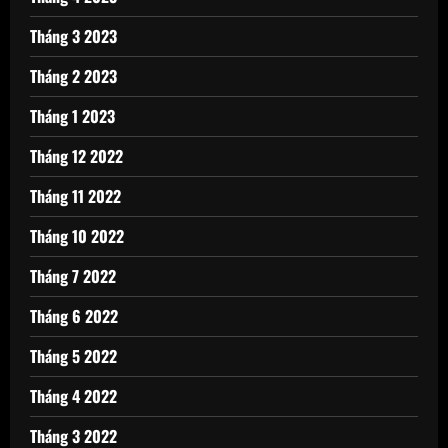
Tháng 3 2023
Tháng 2 2023
Tháng 1 2023
Tháng 12 2022
Tháng 11 2022
Tháng 10 2022
Tháng 7 2022
Tháng 6 2022
Tháng 5 2022
Tháng 4 2022
Tháng 3 2022