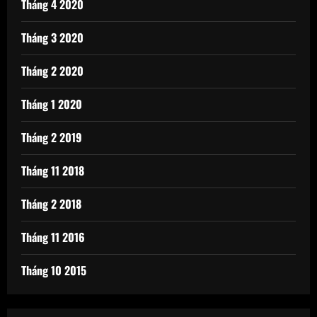
Tháng 4 2020
Tháng 3 2020
Tháng 2 2020
Tháng 1 2020
Tháng 2 2019
Tháng 11 2018
Tháng 2 2018
Tháng 11 2016
Tháng 10 2015