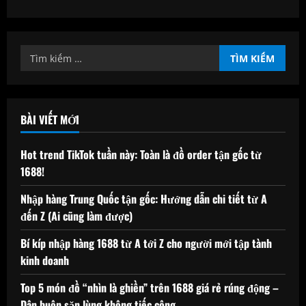
Tìm
kiếm
cho:
BÀI VIẾT MỚI
Hot trend TikTok tuần này: Toàn là đồ order tận gốc từ
1688!
Nhập hàng Trung Quốc tận gốc: Hướng dẫn chi tiết từ A
đến Z (Ai cũng làm được)
Bí kíp nhập hàng 1688 từ A tới Z cho người mới tập tành
kinh doanh
Top 5 món đồ “nhìn là ghiền” trên 1688 giá rẻ rúng động –
Dân buôn săn lùng không tiếc công