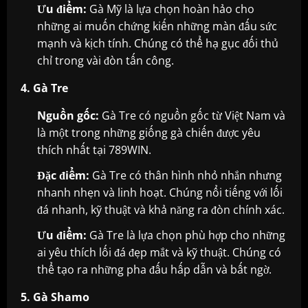
Ưu điểm:
Gà Mỹ là lựa chọn hoàn hảo cho
những ai muốn chứng kiến những màn đấu sức
mạnh và kịch tính. Chúng có thể hạ gục đối thủ
chỉ trong vài đòn tấn công.
4. Gà Tre
Nguồn gốc:
Gà Tre có nguồn gốc từ Việt Nam và
là một trong những giống gà chiến được yêu
thích nhất tại 789WIN.
Đặc điểm:
Gà Tre có thân hình nhỏ nhắn nhưng
nhanh nhẹn và linh hoạt. Chúng nổi tiếng với lối
đá nhanh, kỹ thuật và khả năng ra đòn chính xác.
Ưu điểm:
Gà Tre là lựa chọn phù hợp cho những
ai yêu thích lối đá đẹp mắt và kỹ thuật. Chúng có
thể tạo ra những pha đấu hấp dẫn và bất ngờ.
5. Gà Shamo