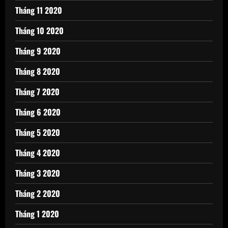
Tháng 11 2020
Tháng 10 2020
Tháng 9 2020
Tháng 8 2020
Tháng 7 2020
Tháng 6 2020
Tháng 5 2020
Tháng 4 2020
Tháng 3 2020
Tháng 2 2020
Tháng 1 2020