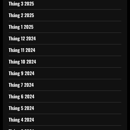
Tháng 3 2025
Tháng 2 2025
Tháng 1 2025
Tháng 12 2024
Tháng 11 2024
Tháng 10 2024
Tháng 9 2024
Tháng 7 2024
Tháng 6 2024
Tháng 5 2024
Tháng 4 2024