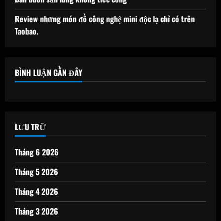
Review những món đồ công nghệ mini độc lạ chỉ có trên
Taobao.
BÌNH LUẬN GẦN ĐÂY
LƯU TRỮ
Tháng 6 2026
Tháng 5 2026
Tháng 4 2026
Tháng 3 2026