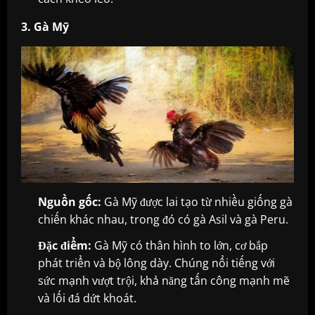
3. Gà Mỹ
Nguồn gốc:
Gà Mỹ được lai tạo từ nhiều giống gà
chiến khác nhau, trong đó có gà Asil và gà Peru.
Đặc điểm:
Gà Mỹ có thân hình to lớn, cơ bắp
phát triển và bộ lông dày. Chúng nổi tiếng với
sức mạnh vượt trội, khả năng tấn công mạnh mẽ
và lối đá dứt khoát.