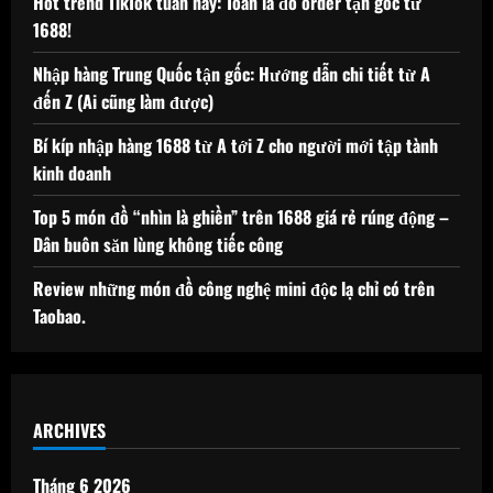
Hot trend TikTok tuần này: Toàn là đồ order tận gốc từ
1688!
Nhập hàng Trung Quốc tận gốc: Hướng dẫn chi tiết từ A
đến Z (Ai cũng làm được)
Bí kíp nhập hàng 1688 từ A tới Z cho người mới tập tành
kinh doanh
Top 5 món đồ “nhìn là ghiền” trên 1688 giá rẻ rúng động –
Dân buôn săn lùng không tiếc công
Review những món đồ công nghệ mini độc lạ chỉ có trên
Taobao.
ARCHIVES
Tháng 6 2026