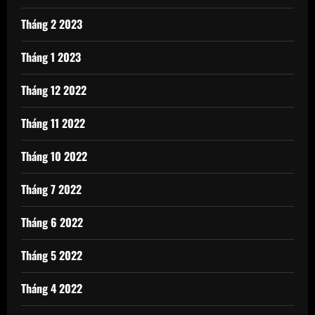
Tháng 2 2023
Tháng 1 2023
Tháng 12 2022
Tháng 11 2022
Tháng 10 2022
Tháng 7 2022
Tháng 6 2022
Tháng 5 2022
Tháng 4 2022