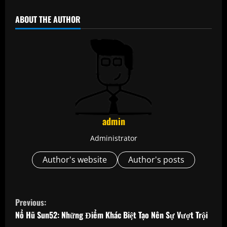
ABOUT THE AUTHOR
admin
Administrator
Author's website
Author's posts
C
Previous:
o
Nổ Hũ Sun52: Những Điểm Khác Biệt Tạo Nên Sự Vượt Trội