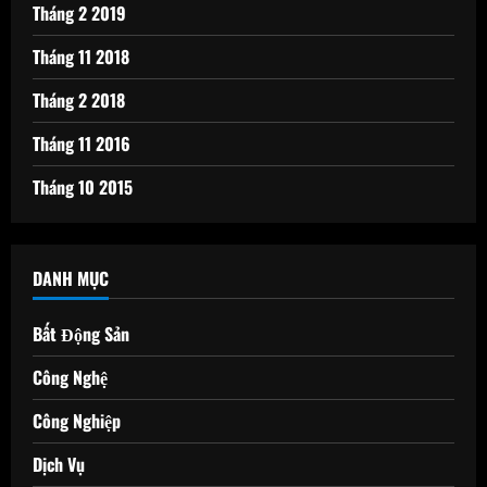
Tháng 2 2019
Tháng 11 2018
Tháng 2 2018
Tháng 11 2016
Tháng 10 2015
DANH MỤC
Bất Động Sản
Công Nghệ
Công Nghiệp
Dịch Vụ