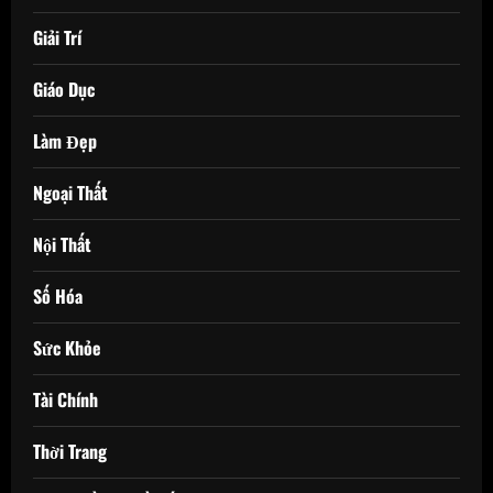
Giải Trí
Giáo Dục
Làm Đẹp
Ngoại Thất
Nội Thất
Số Hóa
Sức Khỏe
Tài Chính
Thời Trang