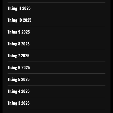
Tháng 11 2025
Tháng 10 2025
Tháng 9 2025
Tháng 8 2025
Tháng 7 2025
Tháng 6 2025
Tháng 5 2025
Tháng 4 2025
Tháng 3 2025