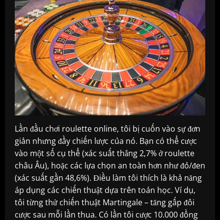
Lần đầu chơi roulette online, tôi bị cuốn vào sự đơn
giản nhưng đầy chiến lược của nó. Bạn có thể cược
vào một số cụ thể (xác suất thắng 2,7% ở roulette
châu Âu), hoặc các lựa chọn an toàn hơn như đỏ/đen
(xác suất gần 48,6%). Điều làm tôi thích là khả năng
áp dụng các chiến thuật dựa trên toán học. Ví dụ,
tôi từng thử chiến thuật Martingale – tăng gấp đôi
cược sau mỗi lần thua. Có lần tôi cược 10.000 đồng