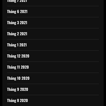
Tháng 7 2021
Tháng 6 2021
Tháng 3 2021
Tháng 2 2021
Tháng 1 2021
Tháng 12 2020
Tháng 11 2020
Tháng 10 2020
Tháng 9 2020
Tháng 8 2020