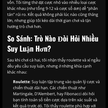
vốn. Tôi từng thử đặt cược nhỏ vào nhiều loại cược
khác nhau (như tổng 9-12 và cược số đơn) để “phân
tán” rủi ro. Kết quả không phải lúc nào cũng thắng
lớn, nhưng giúp tôi kéo dài thời gian chơi và tận
hưởng trò chơi hơn.
So Sánh: Trò Nào Đòi Hỏi Nhiều
Suy Luận Hơn?
Sau khi chơi cả hai, tôi nhận thấy roulette và xí ngầu
đều yêu cầu suy luận, nhưng ở những khía cạnh
khác nhau:
Roulette
: Suy luận tập trung vào quản lý cược và
chiến thuật dài hạn. Các chiến thuật như
Martingale, D’Alembert, hay Fibonacci đòi hỏi
bạn tính toán số tiền cược dựa trên xác suất và
kết quả trước đó. Tôi thấy roulette phù hợp với