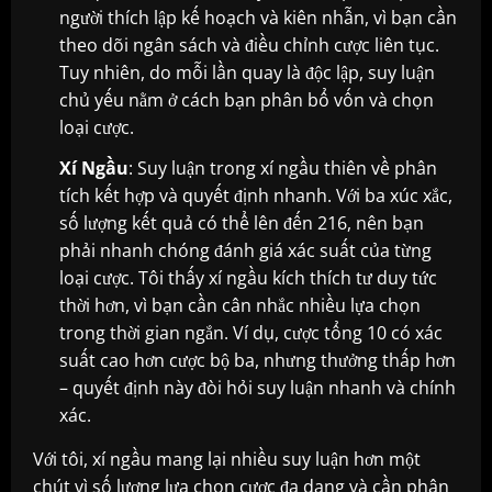
người thích lập kế hoạch và kiên nhẫn, vì bạn cần
theo dõi ngân sách và điều chỉnh cược liên tục.
Tuy nhiên, do mỗi lần quay là độc lập, suy luận
chủ yếu nằm ở cách bạn phân bổ vốn và chọn
loại cược.
Xí Ngầu
: Suy luận trong xí ngầu thiên về phân
tích kết hợp và quyết định nhanh. Với ba xúc xắc,
số lượng kết quả có thể lên đến 216, nên bạn
phải nhanh chóng đánh giá xác suất của từng
loại cược. Tôi thấy xí ngầu kích thích tư duy tức
thời hơn, vì bạn cần cân nhắc nhiều lựa chọn
trong thời gian ngắn. Ví dụ, cược tổng 10 có xác
suất cao hơn cược bộ ba, nhưng thưởng thấp hơn
– quyết định này đòi hỏi suy luận nhanh và chính
xác.
Với tôi, xí ngầu mang lại nhiều suy luận hơn một
chút vì số lượng lựa chọn cược đa dạng và cần phân