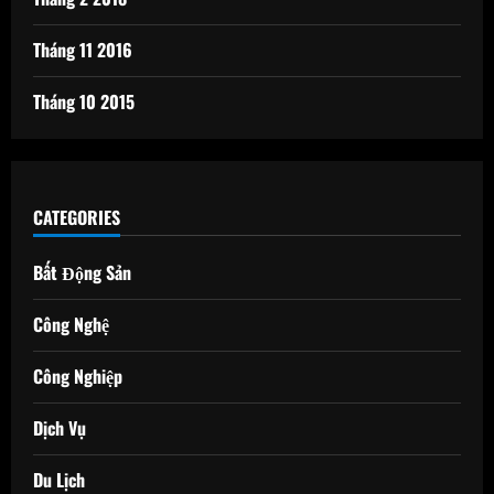
Tháng 11 2016
Tháng 10 2015
CATEGORIES
Bất Động Sản
Công Nghệ
Công Nghiệp
Dịch Vụ
Du Lịch