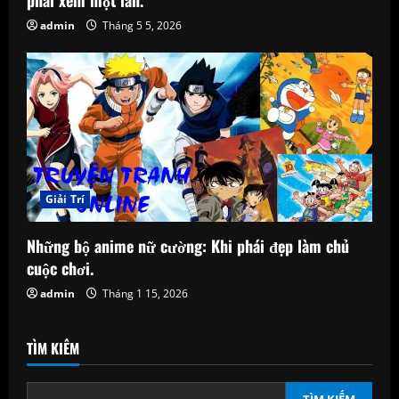
phải xem một lần.
admin
Tháng 5 5, 2026
Giải Trí
Những bộ anime nữ cường: Khi phái đẹp làm chủ
cuộc chơi.
admin
Tháng 1 15, 2026
TÌM KIẾM