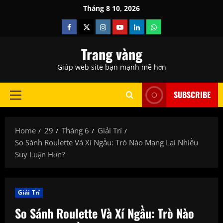
Skip
Tháng 8 10, 2026
to
Facebook
Twitter
Instagram
Youtube
Linkedin
Whatsapp
content
Trang vàng
Giúp web site bạn mạnh mẽ hơn
SUBSCRIBE
Primary
Menu
Home
29
Tháng 6
Giải Trí
So Sánh Roulette Và Xí Ngầu: Trò Nào Mang Lại Nhiều
Suy Luận Hơn?
Giải Trí
So Sánh Roulette Và Xí Ngầu: Trò Nào