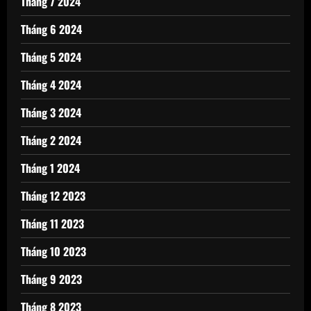
Tháng 7 2024
Tháng 6 2024
Tháng 5 2024
Tháng 4 2024
Tháng 3 2024
Tháng 2 2024
Tháng 1 2024
Tháng 12 2023
Tháng 11 2023
Tháng 10 2023
Tháng 9 2023
Tháng 8 2023