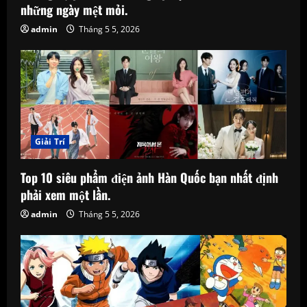
những ngày mệt mỏi.
n
admin
Tháng 5 5, 2026
g
Giải Trí
Top 10 siêu phẩm điện ảnh Hàn Quốc bạn nhất định
phải xem một lần.
admin
Tháng 5 5, 2026