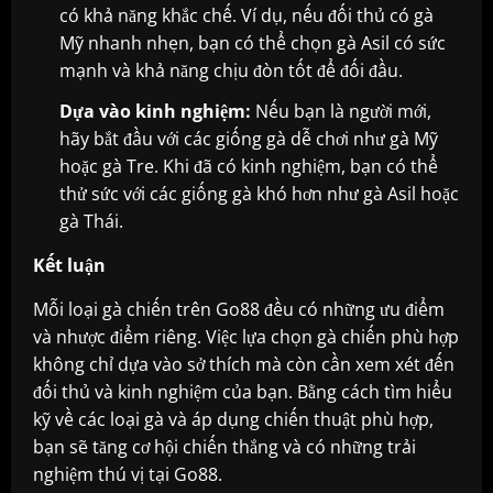
có khả năng khắc chế. Ví dụ, nếu đối thủ có gà
Mỹ nhanh nhẹn, bạn có thể chọn gà Asil có sức
mạnh và khả năng chịu đòn tốt để đối đầu.
Dựa vào kinh nghiệm:
Nếu bạn là người mới,
hãy bắt đầu với các giống gà dễ chơi như gà Mỹ
hoặc gà Tre. Khi đã có kinh nghiệm, bạn có thể
thử sức với các giống gà khó hơn như gà Asil hoặc
gà Thái.
Kết luận
Mỗi loại gà chiến trên Go88 đều có những ưu điểm
và nhược điểm riêng. Việc lựa chọn gà chiến phù hợp
không chỉ dựa vào sở thích mà còn cần xem xét đến
đối thủ và kinh nghiệm của bạn. Bằng cách tìm hiểu
kỹ về các loại gà và áp dụng chiến thuật phù hợp,
bạn sẽ tăng cơ hội chiến thắng và có những trải
nghiệm thú vị tại Go88.