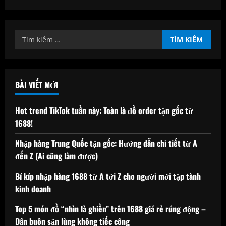
Tìm
kiếm
cho:
BÀI VIẾT MỚI
Hot trend TikTok tuần này: Toàn là đồ order tận gốc từ
1688!
Nhập hàng Trung Quốc tận gốc: Hướng dẫn chi tiết từ A
đến Z (Ai cũng làm được)
Bí kíp nhập hàng 1688 từ A tới Z cho người mới tập tành
kinh doanh
Top 5 món đồ “nhìn là ghiền” trên 1688 giá rẻ rúng động –
Dân buôn săn lùng không tiếc công