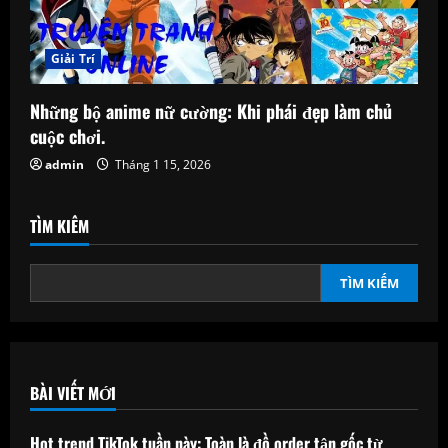
Giải Trí
Những bộ anime nữ cường: Khi phái đẹp làm chủ
cuộc chơi.
admin
Tháng 1 15, 2026
TÌM KIẾM
TÌM KIẾM
BÀI VIẾT MỚI
Hot trend TikTok tuần này: Toàn là đồ order tận gốc từ