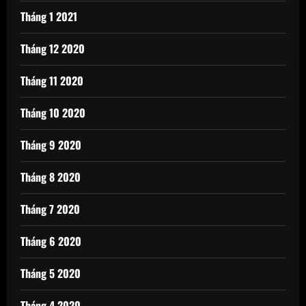
Tháng 1 2021
Tháng 12 2020
Tháng 11 2020
Tháng 10 2020
Tháng 9 2020
Tháng 8 2020
Tháng 7 2020
Tháng 6 2020
Tháng 5 2020
Tháng 4 2020