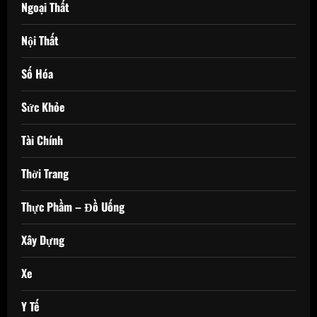
Ngoại Thất
Nội Thất
Số Hóa
Sức Khỏe
Tài Chính
Thời Trang
Thực Phầm – Đồ Uống
Xây Dựng
Xe
Y Tế