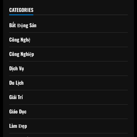
CATEGORIES
Bất Động Sản
Công Nghệ
Công Nghiệp
Dịch Vụ
Du Lịch
Giải Trí
Giáo Dục
Làm Đẹp