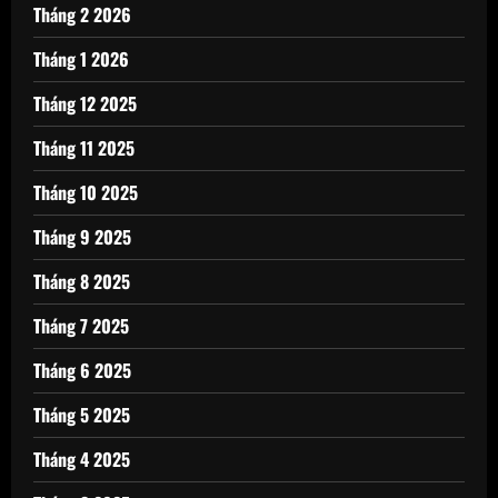
Tháng 2 2026
Tháng 1 2026
Tháng 12 2025
Tháng 11 2025
Tháng 10 2025
Tháng 9 2025
Tháng 8 2025
Tháng 7 2025
Tháng 6 2025
Tháng 5 2025
Tháng 4 2025