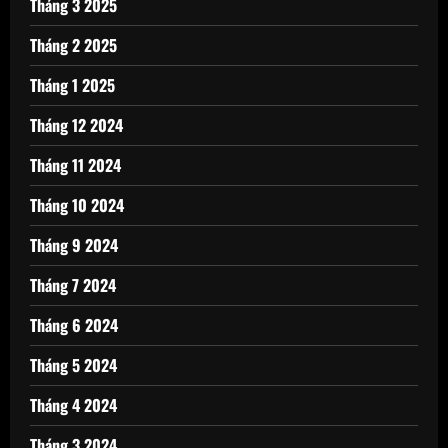
Tháng 3 2025
Tháng 2 2025
Tháng 1 2025
Tháng 12 2024
Tháng 11 2024
Tháng 10 2024
Tháng 9 2024
Tháng 7 2024
Tháng 6 2024
Tháng 5 2024
Tháng 4 2024
Tháng 3 2024