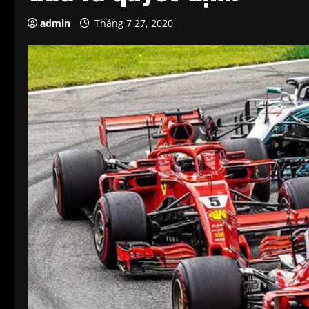
admin
Tháng 7 27, 2020