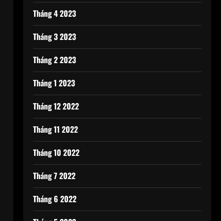
Tháng 4 2023
Tháng 3 2023
Tháng 2 2023
Tháng 1 2023
Tháng 12 2022
Tháng 11 2022
Tháng 10 2022
Tháng 7 2022
Tháng 6 2022