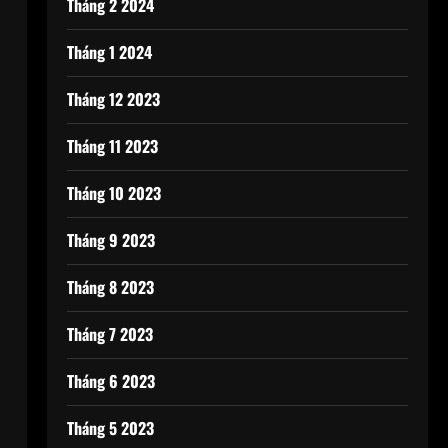
Tháng 2 2024
Tháng 1 2024
Tháng 12 2023
Tháng 11 2023
Tháng 10 2023
Tháng 9 2023
Tháng 8 2023
Tháng 7 2023
Tháng 6 2023
Tháng 5 2023