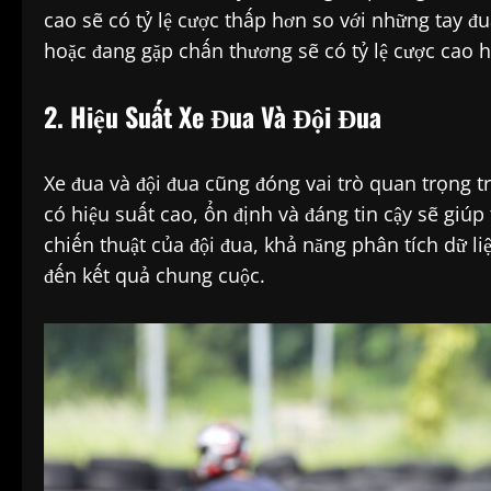
cao sẽ có tỷ lệ cược thấp hơn so với những tay đ
hoặc đang gặp chấn thương sẽ có tỷ lệ cược cao 
2. Hiệu Suất Xe Đua Và Đội Đua
Xe đua và đội đua cũng đóng vai trò quan trọng t
có hiệu suất cao, ổn định và đáng tin cậy sẽ giúp
chiến thuật của đội đua, khả năng phân tích dữ 
đến kết quả chung cuộc.