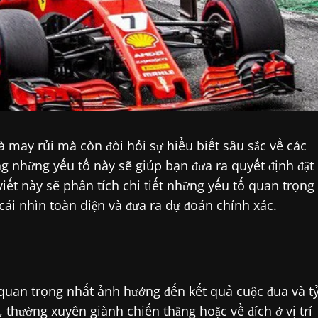
là may rủi mà còn đòi hỏi sự hiểu biết sâu sắc về các
 những yếu tố này sẽ giúp bạn đưa ra quyết định đặt
viết này sẽ phân tích chi tiết những yếu tố quan trọng
ái nhìn toàn diện và đưa ra dự đoán chính xác.
quan trọng nhất ảnh hưởng đến kết quả cuộc đua và t
 thường xuyên giành chiến thắng hoặc về đích ở vị trí