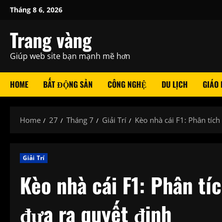
Skip
Tháng 8 6, 2026
to
content
Trang vàng
Giúp web site bạn mạnh mẽ hơn
HOME
BẤT ĐỘNG SẢN
CÔNG NGHỆ
DU LỊCH
GIÁO
Home
27
Tháng 7
Giải Trí
Kèo nhà cái F1: Phân tích
Giải Trí
Kèo nhà cái F1: Phân tí
đưa ra quyết định