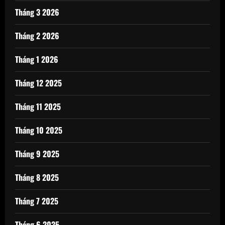
Tháng 3 2026
Tháng 2 2026
Tháng 1 2026
Tháng 12 2025
Tháng 11 2025
Tháng 10 2025
Tháng 9 2025
Tháng 8 2025
Tháng 7 2025
Tháng 6 2025