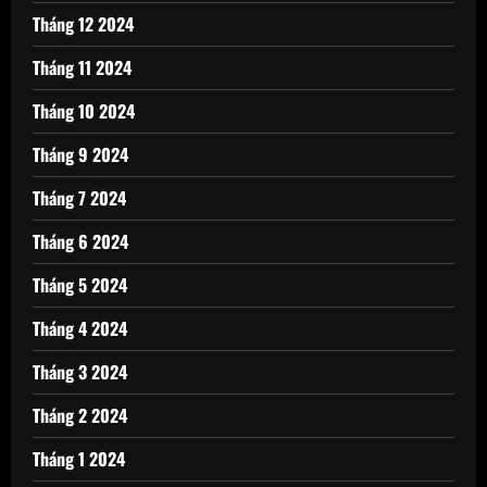
Tháng 12 2024
Tháng 11 2024
Tháng 10 2024
Tháng 9 2024
Tháng 7 2024
Tháng 6 2024
Tháng 5 2024
Tháng 4 2024
Tháng 3 2024
Tháng 2 2024
Tháng 1 2024