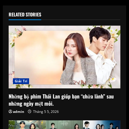
n
u
RELATED STORIES
e
R
e
a
d
Giải Trí
i
Những bộ phim Thái Lan giúp bạn “chữa lành” sau
n
những ngày mệt mỏi.
g
admin
Tháng 5 5, 2026