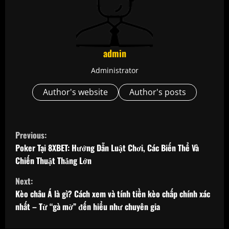
admin
Administrator
Author's website
Author's posts
C
Previous:
o
Poker Tại 8XBET: Hướng Dẫn Luật Chơi, Các Biến Thể Và
Chiến Thuật Thắng Lớn
n
Next:
t
Kèo châu Á là gì? Cách xem và tính tiền kèo chấp chính xác
nhất – Từ “gà mờ” đến hiểu như chuyên gia
i