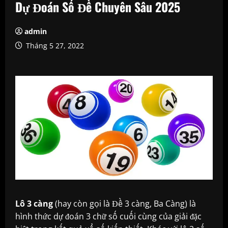
Dự Đoán Số Đề Chuyên Sâu 2025
admin
Tháng 5 27, 2022
Lô 3 càng
(hay còn gọi là Đề 3 càng, Ba Càng) là
hình thức dự đoán 3 chữ số cuối cùng của giải đặc