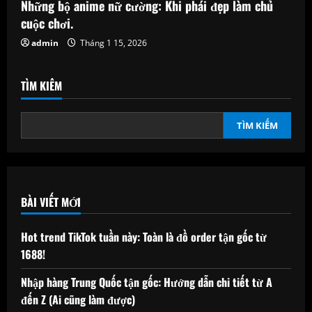
Những bộ anime nữ cường: Khi phái đẹp làm chủ
cuộc chơi.
admin
Tháng 1 15, 2026
TÌM KIẾM
TÌM KIẾM
BÀI VIẾT MỚI
Hot trend TikTok tuần này: Toàn là đồ order tận gốc từ
1688!
Nhập hàng Trung Quốc tận gốc: Hướng dẫn chi tiết từ A
đến Z (Ai cũng làm được)