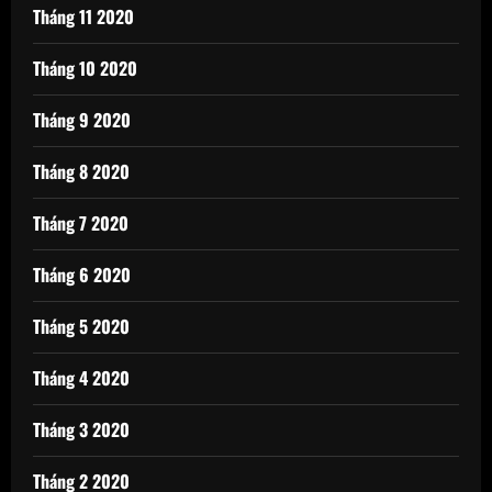
Tháng 11 2020
Tháng 10 2020
Tháng 9 2020
Tháng 8 2020
Tháng 7 2020
Tháng 6 2020
Tháng 5 2020
Tháng 4 2020
Tháng 3 2020
Tháng 2 2020