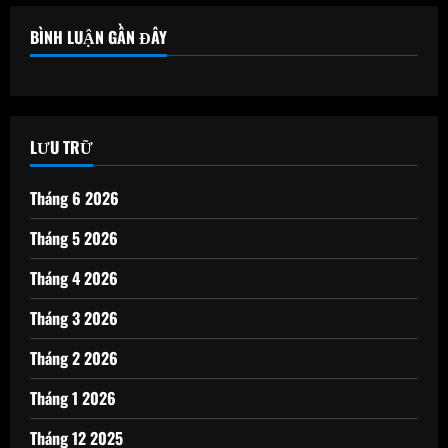
BÌNH LUẬN GẦN ĐÂY
LƯU TRỮ
Tháng 6 2026
Tháng 5 2026
Tháng 4 2026
Tháng 3 2026
Tháng 2 2026
Tháng 1 2026
Tháng 12 2025