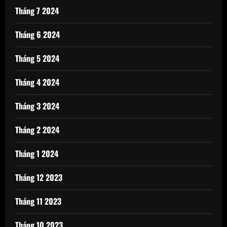
Tháng 7 2024
Tháng 6 2024
Tháng 5 2024
Tháng 4 2024
Tháng 3 2024
Tháng 2 2024
Tháng 1 2024
Tháng 12 2023
Tháng 11 2023
Tháng 10 2023