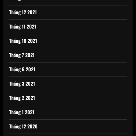
Tháng 12 2021
Tháng 11 2021
Tháng 10 2021
Tháng 7 2021
Tháng 6 2021
Tháng 3 2021
Tháng 2 2021
Tháng 1 2021
Tháng 12 2020