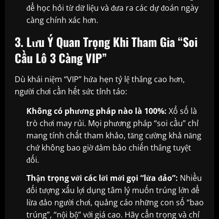
để học hỏi từ dữ liệu và đưa ra các dự đoán ngày
càng chính xác hơn.
3. Lưu Ý Quan Trọng Khi Tham Gia “Soi
Cầu Lô 3 Càng VIP”
Dù khái niệm “VIP” hứa hẹn tỷ lệ thắng cao hơn,
người chơi cần hết sức tỉnh táo:
Không có phương pháp nào là 100%:
Xổ số là
trò chơi may rủi. Mọi phương pháp “soi cầu” chỉ
mang tính chất tham khảo, tăng cường khả năng
chứ không bao giờ đảm bảo chiến thắng tuyệt
đối.
Thận trọng với các lời mời gọi “lừa đảo”:
Nhiều
đối tượng xấu lợi dụng tâm lý muốn trúng lớn để
lừa đảo người chơi, quảng cáo những con số “bao
trúng”, “nội bộ” với giá cao. Hãy cẩn trọng và chỉ