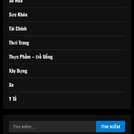
Số Hóa
Sức Khỏe
Tài Chính
Thời Trang
Thực Phầm – Đồ Uống
Xây Dựng
Xe
Y Tế
Tìm
kiếm