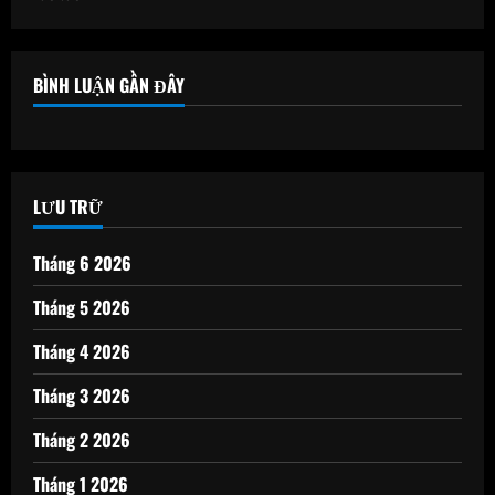
BÌNH LUẬN GẦN ĐÂY
LƯU TRỮ
Tháng 6 2026
Tháng 5 2026
Tháng 4 2026
Tháng 3 2026
Tháng 2 2026
Tháng 1 2026