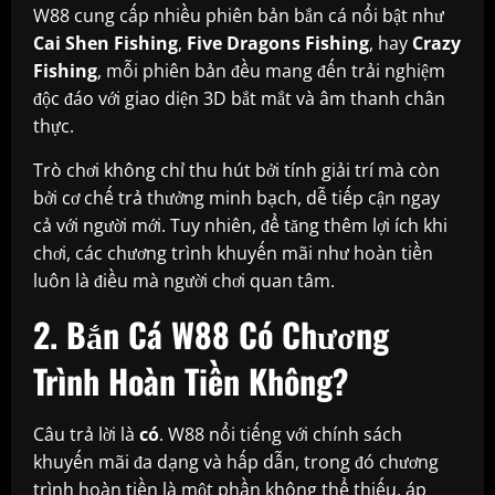
W88 cung cấp nhiều phiên bản bắn cá nổi bật như
Cai Shen Fishing
,
Five Dragons Fishing
, hay
Crazy
Fishing
, mỗi phiên bản đều mang đến trải nghiệm
độc đáo với giao diện 3D bắt mắt và âm thanh chân
thực.
Trò chơi không chỉ thu hút bởi tính giải trí mà còn
bởi cơ chế trả thưởng minh bạch, dễ tiếp cận ngay
cả với người mới. Tuy nhiên, để tăng thêm lợi ích khi
chơi, các chương trình khuyến mãi như hoàn tiền
luôn là điều mà người chơi quan tâm.
2. Bắn Cá W88 Có Chương
Trình Hoàn Tiền Không?
Câu trả lời là
có
. W88 nổi tiếng với chính sách
khuyến mãi đa dạng và hấp dẫn, trong đó chương
trình hoàn tiền là một phần không thể thiếu, áp