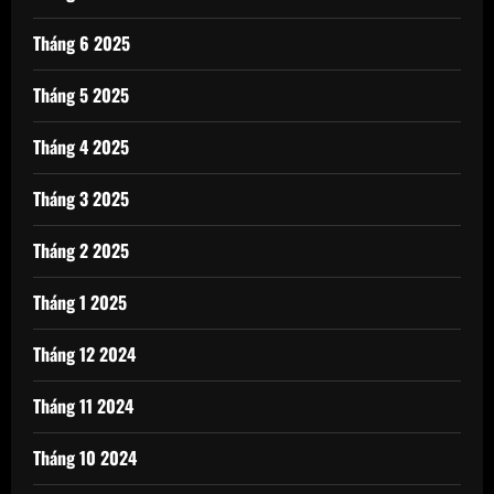
Tháng 6 2025
Tháng 5 2025
Tháng 4 2025
Tháng 3 2025
Tháng 2 2025
Tháng 1 2025
Tháng 12 2024
Tháng 11 2024
Tháng 10 2024