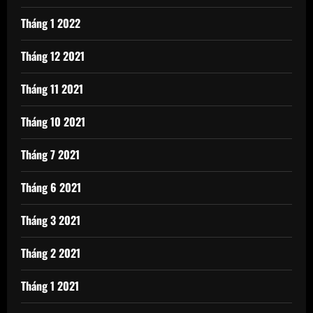
Tháng 1 2022
Tháng 12 2021
Tháng 11 2021
Tháng 10 2021
Tháng 7 2021
Tháng 6 2021
Tháng 3 2021
Tháng 2 2021
Tháng 1 2021