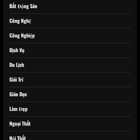
Bất Động Sản
Công Nghệ
Công Nghiệp
Dịch Vụ
Du Lịch
Giải Trí
Giáo Dục
Làm Đẹp
Ngoại Thất
Nội Thất