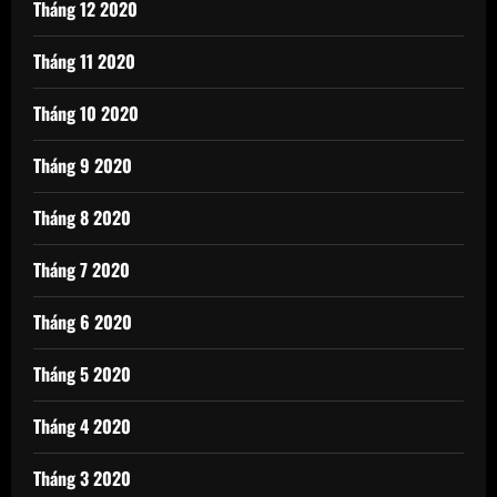
Tháng 12 2020
Tháng 11 2020
Tháng 10 2020
Tháng 9 2020
Tháng 8 2020
Tháng 7 2020
Tháng 6 2020
Tháng 5 2020
Tháng 4 2020
Tháng 3 2020