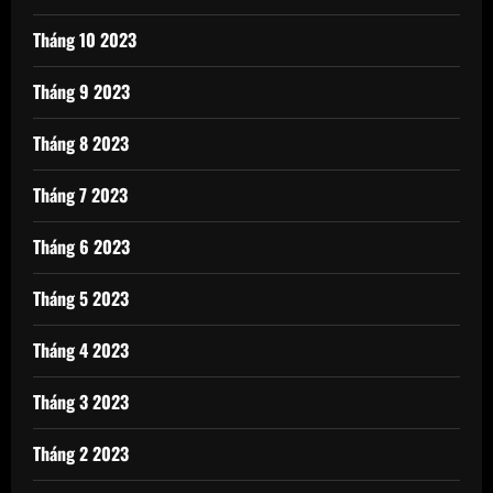
Tháng 10 2023
Tháng 9 2023
Tháng 8 2023
Tháng 7 2023
Tháng 6 2023
Tháng 5 2023
Tháng 4 2023
Tháng 3 2023
Tháng 2 2023