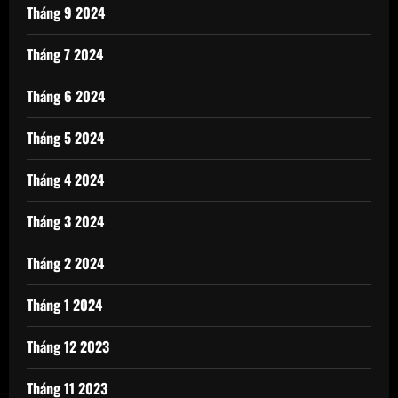
Tháng 9 2024
Tháng 7 2024
Tháng 6 2024
Tháng 5 2024
Tháng 4 2024
Tháng 3 2024
Tháng 2 2024
Tháng 1 2024
Tháng 12 2023
Tháng 11 2023