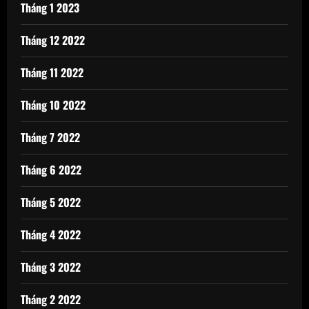
Tháng 1 2023
Tháng 12 2022
Tháng 11 2022
Tháng 10 2022
Tháng 7 2022
Tháng 6 2022
Tháng 5 2022
Tháng 4 2022
Tháng 3 2022
Tháng 2 2022