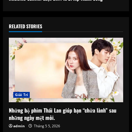
i
n
RELATED STORIES
u
e
R
e
a
d
Giải Trí
i
Những bộ phim Thái Lan giúp bạn “chữa lành” sau
những ngày mệt mỏi.
n
admin
Tháng 5 5, 2026