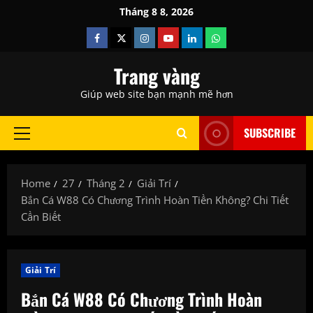
Skip
Tháng 8 8, 2026
to
Facebook
Twitter
Instagram
Youtube
Linkedin
Whatsapp
content
Trang vàng
Giúp web site bạn mạnh mẽ hơn
SUBSCRIBE
Primary
Menu
Home
27
Tháng 2
Giải Trí
Bắn Cá W88 Có Chương Trình Hoàn Tiền Không? Chi Tiết
Cần Biết
Giải Trí
Bắn Cá W88 Có Chương Trình Hoàn