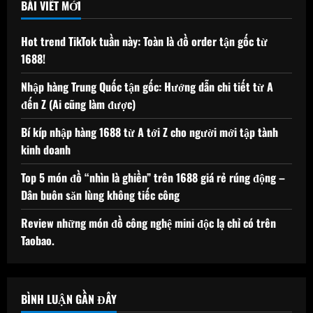
BÀI VIẾT MỚI
Hot trend TikTok tuần này: Toàn là đồ order tận gốc từ
1688!
Nhập hàng Trung Quốc tận gốc: Hướng dẫn chi tiết từ A
đến Z (Ai cũng làm được)
Bí kíp nhập hàng 1688 từ A tới Z cho người mới tập tành
kinh doanh
Top 5 món đồ “nhìn là ghiền” trên 1688 giá rẻ rúng động –
Dân buôn săn lùng không tiếc công
Review những món đồ công nghệ mini độc lạ chỉ có trên
Taobao.
BÌNH LUẬN GẦN ĐÂY