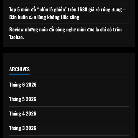
Top 5 món đồ “nhìn là ghiền” trên 1688 giá rẻ rúng động –
Dân buôn săn lùng không tiếc công
Review những món đồ công nghệ mini độc lạ chỉ có trên
Taobao.
ARCHIVES
Tháng 6 2026
Tháng 5 2026
Tháng 4 2026
Tháng 3 2026