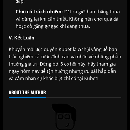
đáp.
Chơi có trách nhiệm:
Đặt ra giới hạn thắng thua
và dừng lại khi cần thiết. Không nên chơi quá đà
hoặc cố gắng gỡ gạc khi đang thua.
V. Kết Luận
Khuyến mãi độc quyền Kubet là cơ hội vàng để bạn
trải nghiệm cá cược đỉnh cao và nhận về những phần
thưởng giá trị. Đừng bỏ lỡ cơ hội này, hãy tham gia
ngay hôm nay để tận hưởng những ưu đãi hấp dẫn
và cảm nhận sự khác biệt chỉ có tại Kubet!
ABOUT THE AUTHOR