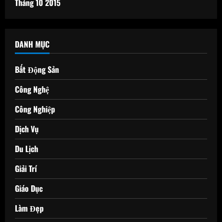
Tháng 10 2015
DANH MỤC
Bất Động Sản
Công Nghệ
Công Nghiệp
Dịch Vụ
Du Lịch
Giải Trí
Giáo Dục
Làm Đẹp