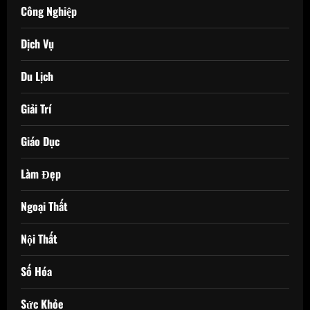
Công Nghiệp
Dịch Vụ
Du Lịch
Giải Trí
Giáo Dục
Làm Đẹp
Ngoại Thất
Nội Thất
Số Hóa
Sức Khỏe