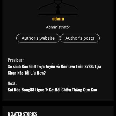
admin
Administrator
Author's website
Author's posts
C
Previous:
o
So sánh Kèo Golf Trực Tuyến và Kèo Live trên SV88: Lựa
Chọn Nào Tối Ưu Hơn?
n
Next:
t
Soi Kèo Bong88 Ligue 1: Cơ Hội Chiến Thắng Cực Cao
i
n
RELATED STORIES