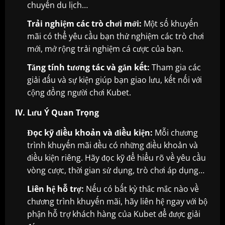
chuyến du lịch…
Trải nghiệm các trò chơi mới:
Một số khuyến
mãi có thể yêu cầu bạn thử nghiệm các trò chơi
mới, mở rộng trải nghiệm cá cược của bạn.
Tăng tính tương tác và gắn kết:
Tham gia các
giải đấu và sự kiện giúp bạn giao lưu, kết nối với
cộng đồng người chơi Kubet.
IV. Lưu Ý Quan Trọng
Đọc kỹ điều khoản và điều kiện:
Mỗi chương
trình khuyến mãi đều có những điều khoản và
điều kiện riêng. Hãy đọc kỹ để hiểu rõ về yêu cầu
vòng cược, thời gian sử dụng, trò chơi áp dụng…
Liên hệ hỗ trợ:
Nếu có bất kỳ thắc mắc nào về
chương trình khuyến mãi, hãy liên hệ ngay với bộ
phận hỗ trợ khách hàng của Kubet để được giải