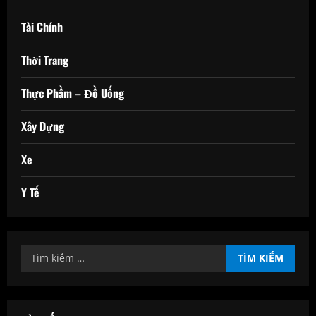
Tài Chính
Thời Trang
Thực Phầm – Đồ Uống
Xây Dựng
Xe
Y Tế
Tìm
kiếm
cho: