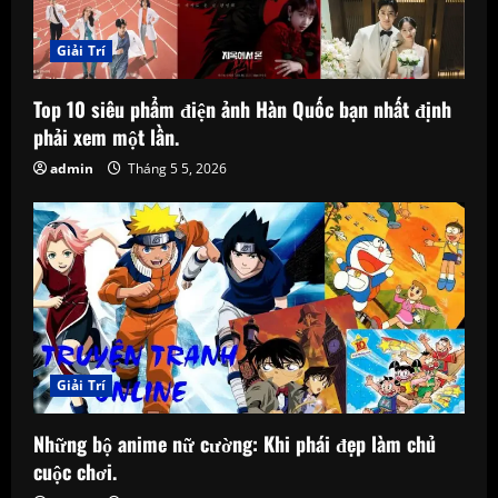
Giải Trí
Top 10 siêu phẩm điện ảnh Hàn Quốc bạn nhất định
phải xem một lần.
admin
Tháng 5 5, 2026
Giải Trí
Những bộ anime nữ cường: Khi phái đẹp làm chủ
cuộc chơi.