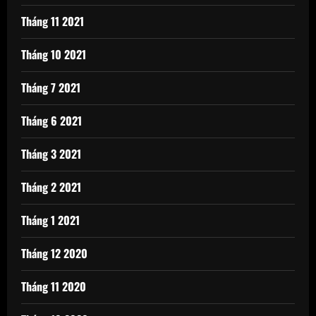
Tháng 11 2021
Tháng 10 2021
Tháng 7 2021
Tháng 6 2021
Tháng 3 2021
Tháng 2 2021
Tháng 1 2021
Tháng 12 2020
Tháng 11 2020