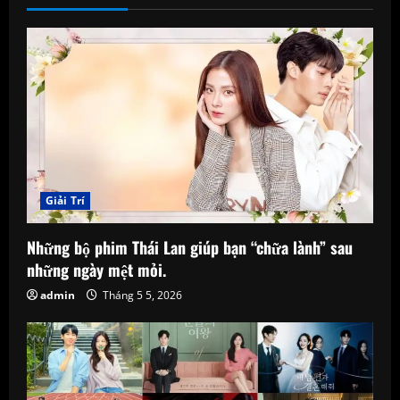
u
e
R
e
a
d
Giải Trí
i
Những bộ phim Thái Lan giúp bạn “chữa lành” sau
những ngày mệt mỏi.
n
admin
Tháng 5 5, 2026
g