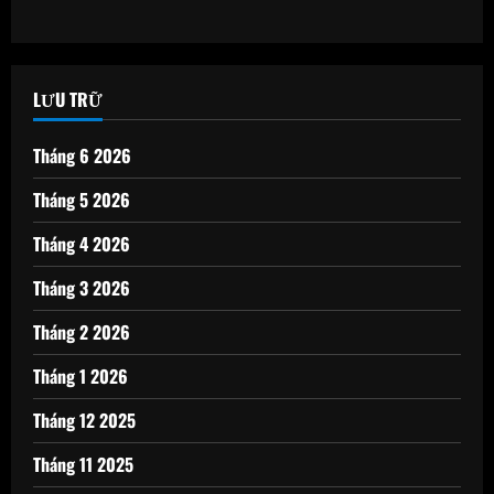
LƯU TRỮ
Tháng 6 2026
Tháng 5 2026
Tháng 4 2026
Tháng 3 2026
Tháng 2 2026
Tháng 1 2026
Tháng 12 2025
Tháng 11 2025