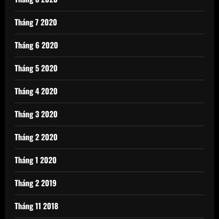
Tháng 7 2020
Tháng 6 2020
Tháng 5 2020
Tháng 4 2020
Tháng 3 2020
Tháng 2 2020
Tháng 1 2020
Tháng 2 2019
Tháng 11 2018