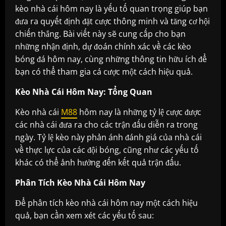
kèo nhà cái hôm nay là yếu tố quan trọng giúp bạn
đưa ra quyết định đặt cược thông minh và tăng cơ hội
chiến thắng. Bài viết này sẽ cung cấp cho bạn
những nhận định, dự đoán chính xác về các kèo
bóng đá hôm nay, cùng những thông tin hữu ích để
bạn có thể tham gia cá cược một cách hiệu quả.
Kèo Nhà Cái Hôm Nay: Tổng Quan
Kèo nhà cái
M88
hôm nay là những tỷ lệ cược được
các nhà cái đưa ra cho các trận đấu diễn ra trong
ngày. Tỷ lệ kèo này phản ánh đánh giá của nhà cái
về thực lực của các đội bóng, cũng như các yếu tố
khác có thể ảnh hưởng đến kết quả trận đấu.
Phân Tích Kèo Nhà Cái Hôm Nay
Để phân tích kèo nhà cái hôm nay một cách hiệu
quả, bạn cần xem xét các yếu tố sau: