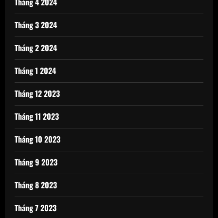
Tháng 4 2024
Tháng 3 2024
Tháng 2 2024
Tháng 1 2024
Tháng 12 2023
Tháng 11 2023
Tháng 10 2023
Tháng 9 2023
Tháng 8 2023
Tháng 7 2023