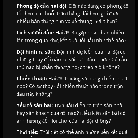
Phong độ của hai đội:
Đội nào đang có phong độ
tốt hơn, có chuỗi trận thắng dài hơn, ghi được
nhiều bàn thắng hơn và để thủng lưới ít hơn?
Lịch sử đối đầu:
Hai đội đã gặp nhau bao nhiêu
lần trong quá khứ, kết quả đối đầu như thế nào?
Đội hình ra sân:
Đội hình dự kiến của hai đội có
những thay đổi nào so với trận đấu trước? Có cầu
thủ nào bị chấn thương hoặc treo giò không?
Chiến thuật:
Hai đội thường sử dụng chiến thuật
nào? Có sự thay đổi chiến thuật nào trong trận
đấu này không?
Yếu tố sân bãi:
Trận đấu diễn ra trên sân nhà
hay sân khách của đội nào? Điều kiện sân bãi có
ảnh hưởng đến lối chơi của hai đội không?
Thời tiết:
Thời tiết có thể ảnh hưởng đến kết quả