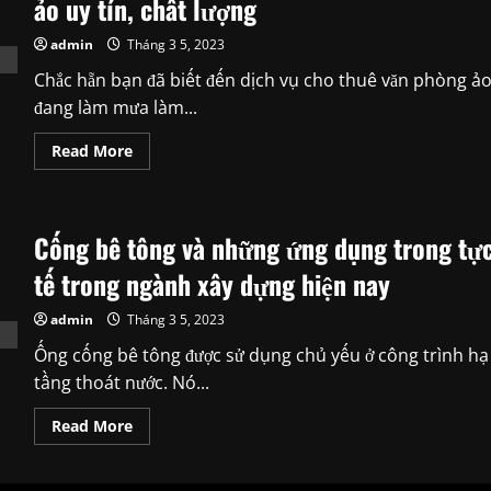
ảo uy tín, chất lượng
admin
Tháng 3 5, 2023
Chắc hẵn bạn đã biết đến dịch vụ cho thuê văn phòng ả
đang làm mưa làm...
Read
Read More
more
about
Một
số
mẹo
Cống bê tông và những ứng dụng trong tự
giúp
bạn
tìm
tế trong ngành xây dựng hiện nay
được
văn
phòng
admin
Tháng 3 5, 2023
ảo
uy
Ống cống bê tông được sử dụng chủ yếu ở công trình hạ
tín,
chất
tầng thoát nước. Nó...
lượng
Read
Read More
more
about
Cống
bê