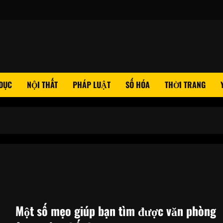
 DỤC
NỘI THẤT
PHÁP LUẬT
SỐ HÓA
THỜI TRANG
Một số mẹo giúp bạn tìm được văn phòng