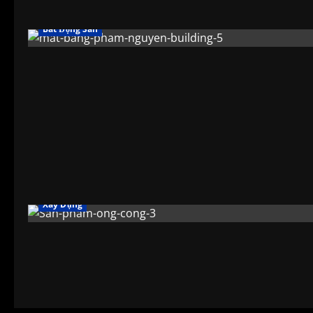
Bất Động Sản
Xây Dựng