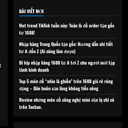
BÀI VIẾT MỚI
o
Hot trend TikTok tuần này: Toàn là đồ order tận gốc
từ 1688!
Nhập hàng Trung Quốc tận gốc: Hướng dẫn chi tiết
từ A đến Z (Ai cũng làm được)
Bí kíp nhập hàng 1688 từ A tới Z cho người mới tập
c
tành kinh doanh
Top 5 món đồ “nhìn là ghiền” trên 1688 giá rẻ rúng
động – Dân buôn săn lùng không tiếc công
Review những món đồ công nghệ mini độc lạ chỉ có
trên Taobao.