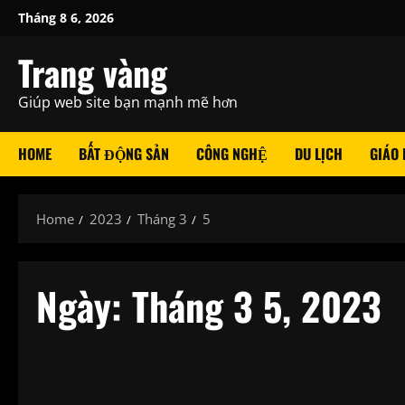
Skip
Tháng 8 6, 2026
to
content
Trang vàng
Giúp web site bạn mạnh mẽ hơn
HOME
BẤT ĐỘNG SẢN
CÔNG NGHỆ
DU LỊCH
GIÁO
Home
2023
Tháng 3
5
Ngày:
Tháng 3 5, 2023