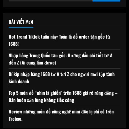
kiếm
cho:
BÀI VIẾT MỚI
Hot trend TikTok tuần này: Toàn là đồ order tận gốc từ
1688!
Nhập hàng Trung Quốc tận gốc: Hướng dẫn chi tiết từ A
đến Z (Ai cũng làm được)
Bí kíp nhập hàng 1688 từ A tới Z cho người mới tập tành
kinh doanh
Top 5 món đồ “nhìn là ghiền” trên 1688 giá rẻ rúng động –
Dân buôn săn lùng không tiếc công
Review những món đồ công nghệ mini độc lạ chỉ có trên
Taobao.