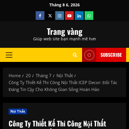
Skip
Tháng 8 6, 2026
to
Facebook
Twitter
Instagram
Youtube
Linkedin
Whatsapp
content
Trang vàng
Giúp web site bạn mạnh mẽ hơn
SUBSCRIBE
Primary
Menu
Home
20
Tháng 7
Nội Thất
Công Ty Thiết Kế Thi Công Nội Thất ICEP Decor: Đối Tác
Đáng Tin Cậy Cho Không Gian Sống Hoàn Hảo
Nội Thất
Công Ty Thiết Kế Thi Công Nội Thất