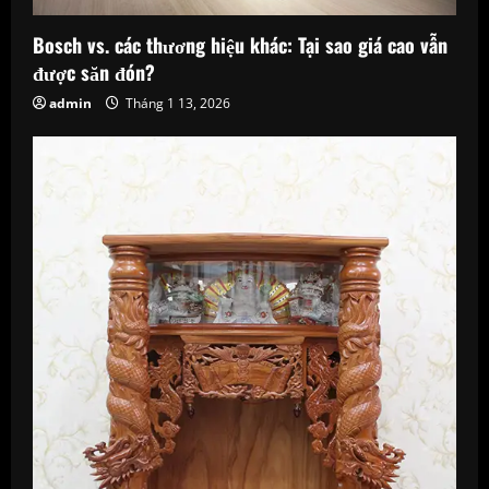
i
Bosch vs. các thương hiệu khác: Tại sao giá cao vẫn
n
được săn đón?
admin
Tháng 1 13, 2026
g