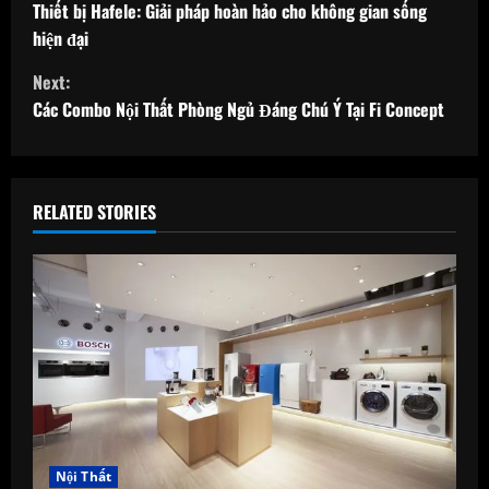
o
Thiết bị Hafele: Giải pháp hoàn hảo cho không gian sống
hiện đại
n
Next:
t
Các Combo Nội Thất Phòng Ngủ Đáng Chú Ý Tại Fi Concept
i
n
RELATED STORIES
u
e
R
e
a
d
Nội Thất