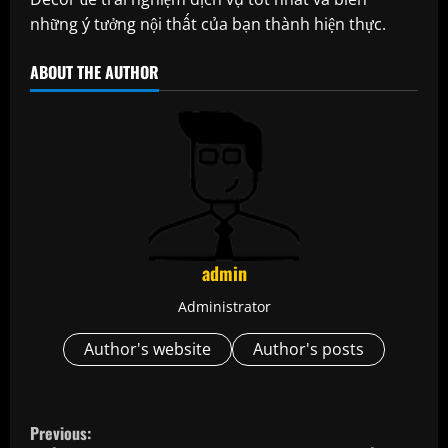
những ý tưởng nội thất của bạn thành hiện thực.
ABOUT THE AUTHOR
admin
Administrator
Author's website
Author's posts
C
Previous: