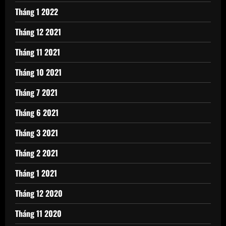
Tháng 1 2022
Tháng 12 2021
Tháng 11 2021
Tháng 10 2021
Tháng 7 2021
Tháng 6 2021
Tháng 3 2021
Tháng 2 2021
Tháng 1 2021
Tháng 12 2020
Tháng 11 2020