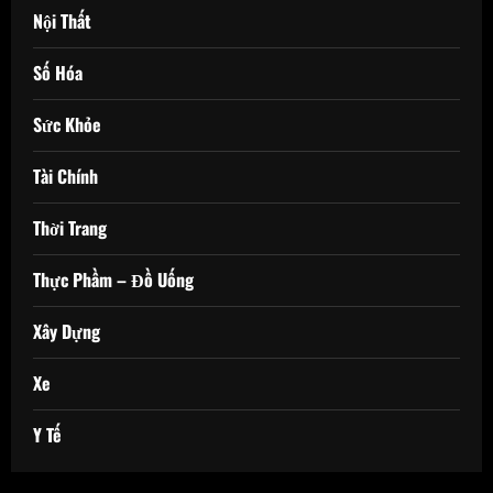
Nội Thất
Số Hóa
Sức Khỏe
Tài Chính
Thời Trang
Thực Phầm – Đồ Uống
Xây Dựng
Xe
Y Tế