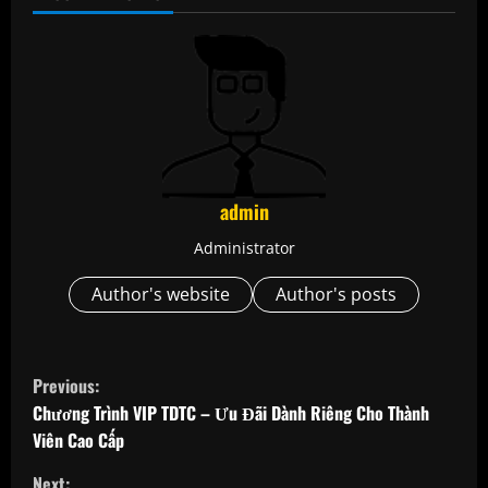
admin
Administrator
Author's website
Author's posts
C
Previous:
o
Chương Trình VIP TDTC – Ưu Đãi Dành Riêng Cho Thành
Viên Cao Cấp
n
Next: