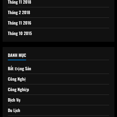
Tháng 11 2018
Tháng 2 2018
Tháng 11 2016
Tháng 10 2015
DANH MỤC
Bất Động Sản
Công Nghệ
Công Nghiệp
Dịch Vụ
Du Lịch