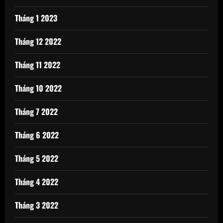
Tháng 1 2023
Tháng 12 2022
Tháng 11 2022
Tháng 10 2022
Tháng 7 2022
Tháng 6 2022
Tháng 5 2022
Tháng 4 2022
Tháng 3 2022