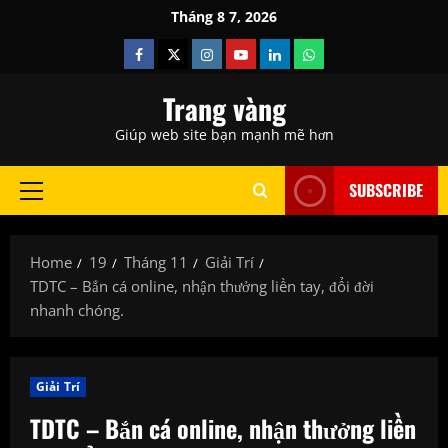
Skip
Tháng 8 7, 2026
to
Facebook
Twitter
Instagram
Youtube
Linkedin
Whatsapp
content
Trang vàng
Giúp web site bạn mạnh mẽ hơn
SUBSCRIBE
Primary
Menu
Home
19
Tháng 11
Giải Trí
TDTC – Bắn cá online, nhận thưởng liền tay, đổi đời
nhanh chóng.
Giải Trí
TDTC – Bắn cá online, nhận thưởng liền