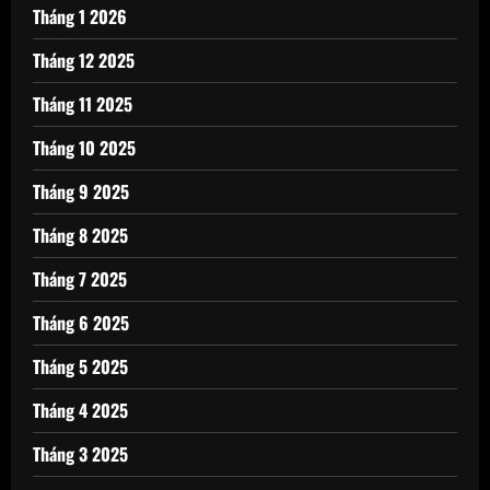
Tháng 1 2026
Tháng 12 2025
Tháng 11 2025
Tháng 10 2025
Tháng 9 2025
Tháng 8 2025
Tháng 7 2025
Tháng 6 2025
Tháng 5 2025
Tháng 4 2025
Tháng 3 2025