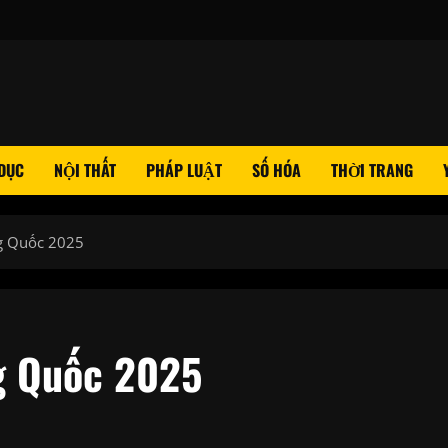
 DỤC
NỘI THẤT
PHÁP LUẬT
SỐ HÓA
THỜI TRANG
ng Quốc 2025
g Quốc 2025