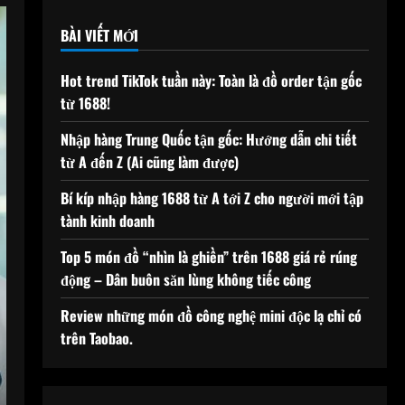
BÀI VIẾT MỚI
Hot trend TikTok tuần này: Toàn là đồ order tận gốc
từ 1688!
Nhập hàng Trung Quốc tận gốc: Hướng dẫn chi tiết
từ A đến Z (Ai cũng làm được)
Bí kíp nhập hàng 1688 từ A tới Z cho người mới tập
tành kinh doanh
Top 5 món đồ “nhìn là ghiền” trên 1688 giá rẻ rúng
động – Dân buôn săn lùng không tiếc công
Review những món đồ công nghệ mini độc lạ chỉ có
trên Taobao.