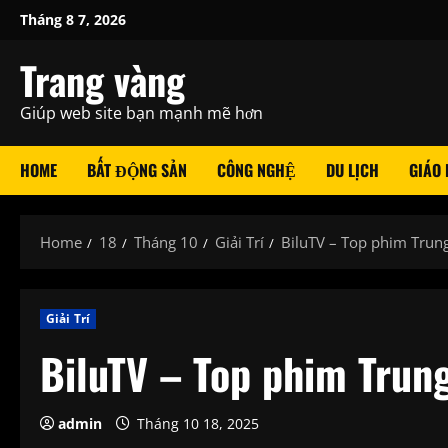
Skip
Tháng 8 7, 2026
to
content
Trang vàng
Giúp web site bạn mạnh mẽ hơn
HOME
BẤT ĐỘNG SẢN
CÔNG NGHỆ
DU LỊCH
GIÁO
Home
18
Tháng 10
Giải Trí
BiluTV – Top phim Tru
Giải Trí
BiluTV – Top phim Trun
admin
Tháng 10 18, 2025