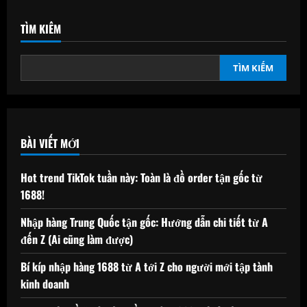
TÌM KIẾM
TÌM KIẾM
BÀI VIẾT MỚI
Hot trend TikTok tuần này: Toàn là đồ order tận gốc từ
1688!
Nhập hàng Trung Quốc tận gốc: Hướng dẫn chi tiết từ A
đến Z (Ai cũng làm được)
Bí kíp nhập hàng 1688 từ A tới Z cho người mới tập tành
kinh doanh