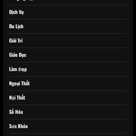
Dịch Vụ
Du Lịch
Giải Trí
Giáo Dục
Làm Đẹp
Ngoại Thất
Nội Thất
Số Hóa
Sức Khỏe