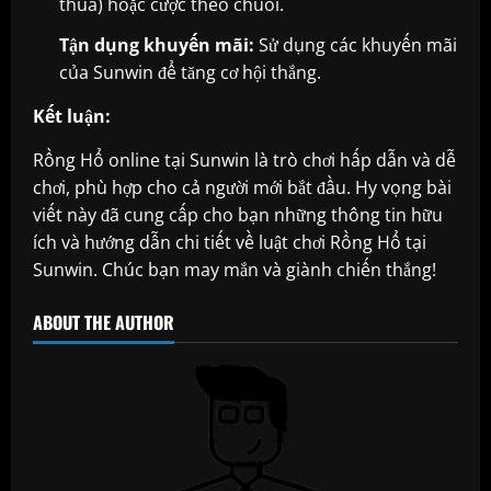
thua) hoặc cược theo chuỗi.
Tận dụng khuyến mãi:
Sử dụng các khuyến mãi
của Sunwin để tăng cơ hội thắng.
Kết luận:
Rồng Hổ online tại Sunwin là trò chơi hấp dẫn và dễ
chơi, phù hợp cho cả người mới bắt đầu. Hy vọng bài
viết này đã cung cấp cho bạn những thông tin hữu
ích và hướng dẫn chi tiết về luật chơi Rồng Hổ tại
Sunwin. Chúc bạn may mắn và giành chiến thắng!
ABOUT THE AUTHOR