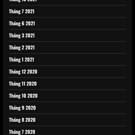
Tháng 7 2021
Tháng 6 2021
Tháng 3 2021
Tháng 2 2021
Tháng 1 2021
Tháng 12 2020
Tháng 11 2020
Tháng 10 2020
Tháng 9 2020
Tháng 8 2020
Tháng 7 2020