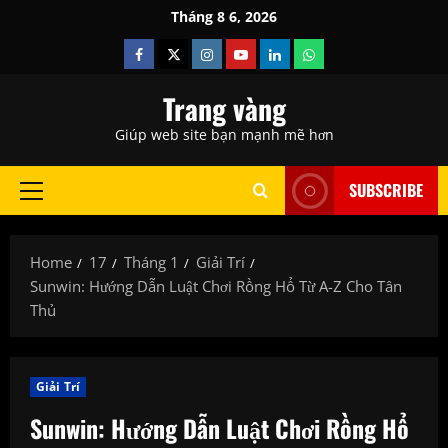
Skip
Tháng 8 6, 2026
to
Facebook
Twitter
Instagram
Youtube
Linkedin
Whatsapp
content
Trang vàng
Giúp web site bạn mạnh mẽ hơn
SUBSCRIBE
Primary
Menu
Home
17
Tháng 1
Giải Trí
Sunwin: Hướng Dẫn Luật Chơi Rồng Hổ Từ A-Z Cho Tân
Thủ
Giải Trí
Sunwin: Hướng Dẫn Luật Chơi Rồng Hổ