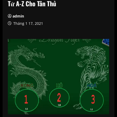
Từ A-Z Cho Tân Thủ
admin
Tháng 1 17, 2021