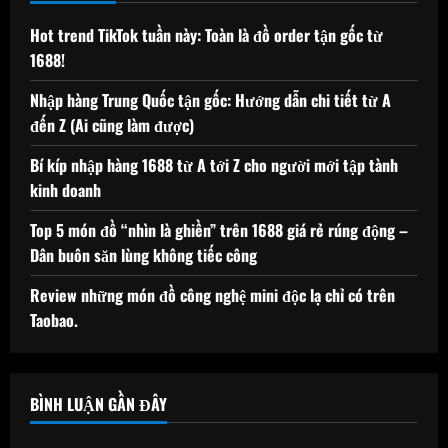
Hot trend TikTok tuần này: Toàn là đồ order tận gốc từ
1688!
Nhập hàng Trung Quốc tận gốc: Hướng dẫn chi tiết từ A
đến Z (Ai cũng làm được)
Bí kíp nhập hàng 1688 từ A tới Z cho người mới tập tành
kinh doanh
Top 5 món đồ “nhìn là ghiền” trên 1688 giá rẻ rúng động –
Dân buôn săn lùng không tiếc công
Review những món đồ công nghệ mini độc lạ chỉ có trên
Taobao.
BÌNH LUẬN GẦN ĐÂY