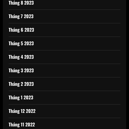
Tháng 8 2023
Tháng 7 2023
Tháng 6 2023
Tháng 5 2023
Tháng 4 2023
Tháng 3 2023
Tháng 2 2023
Tháng 1 2023
Tháng 12 2022
Tháng 11 2022