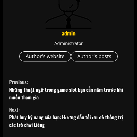
admin
Administrator
Author's website
Author's posts
C
Previous:
o
Những thuật ngữ trong game slot bạn cần nắm trước khi
muốn tham gia
n
Next:
t
Phát huy kỹ năng của bạn: Hướng dẫn tối ưu để thống trị
các trò chơi Liêng
i