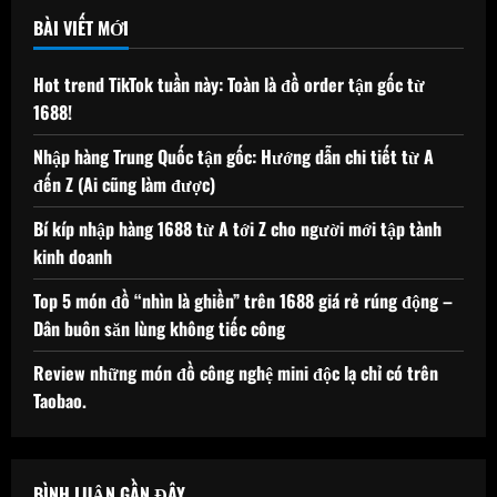
BÀI VIẾT MỚI
Hot trend TikTok tuần này: Toàn là đồ order tận gốc từ
1688!
Nhập hàng Trung Quốc tận gốc: Hướng dẫn chi tiết từ A
đến Z (Ai cũng làm được)
Bí kíp nhập hàng 1688 từ A tới Z cho người mới tập tành
kinh doanh
Top 5 món đồ “nhìn là ghiền” trên 1688 giá rẻ rúng động –
Dân buôn săn lùng không tiếc công
Review những món đồ công nghệ mini độc lạ chỉ có trên
Taobao.
BÌNH LUẬN GẦN ĐÂY