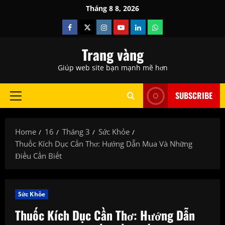
Skip
Tháng 8 8, 2026
to
Facebook
Twitter
Instagram
Youtube
Linkedin
Whatsapp
content
Trang vàng
Giúp web site bạn mạnh mẽ hơn
SUBSCRIBE
Primary
Menu
Home
16
Tháng 3
Sức Khỏe
Thuốc Kích Dục Cần Thơ: Hướng Dẫn Mua Và Những
Điều Cần Biết
Sức Khỏe
Thuốc Kích Dục Cần Thơ: Hướng Dẫn