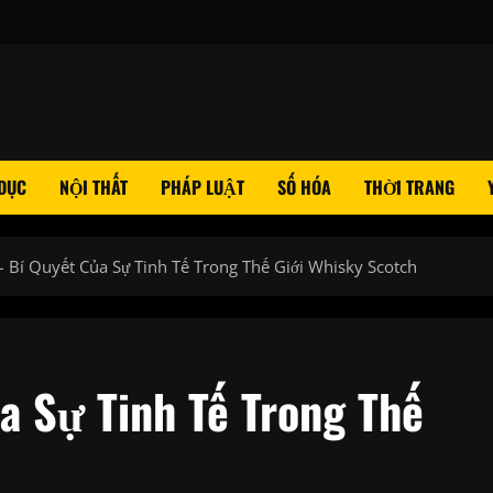
 DỤC
NỘI THẤT
PHÁP LUẬT
SỐ HÓA
THỜI TRANG
– Bí Quyết Của Sự Tinh Tế Trong Thế Giới Whisky Scotch
a Sự Tinh Tế Trong Thế