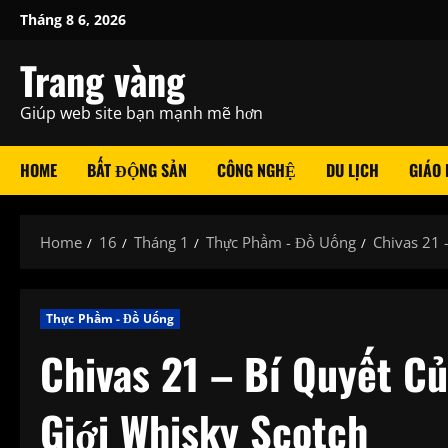
Skip
Tháng 8 6, 2026
to
content
Trang vàng
Giúp web site bạn mạnh mẽ hơn
HOME
BẤT ĐỘNG SẢN
CÔNG NGHỆ
DU LỊCH
GIÁO
Home
16
Tháng 1
Thực Phầm - Đồ Uống
Chivas 21 
Thực Phầm - Đồ Uống
Chivas 21 – Bí Quyết Củ
Giới Whisky Scotch