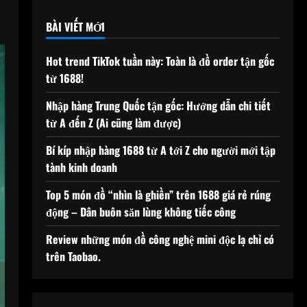
BÀI VIẾT MỚI
Hot trend TikTok tuần này: Toàn là đồ order tận gốc
từ 1688!
Nhập hàng Trung Quốc tận gốc: Hướng dẫn chi tiết
từ A đến Z (Ai cũng làm được)
Bí kíp nhập hàng 1688 từ A tới Z cho người mới tập
tành kinh doanh
Top 5 món đồ “nhìn là ghiền” trên 1688 giá rẻ rúng
động – Dân buôn săn lùng không tiếc công
Review những món đồ công nghệ mini độc lạ chỉ có
trên Taobao.