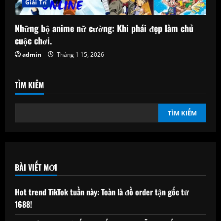
Giải Trí
Những bộ anime nữ cường: Khi phái đẹp làm chủ
cuộc chơi.
admin
Tháng 1 15, 2026
TÌM KIẾM
TÌM KIẾM
BÀI VIẾT MỚI
Hot trend TikTok tuần này: Toàn là đồ order tận gốc từ
1688!