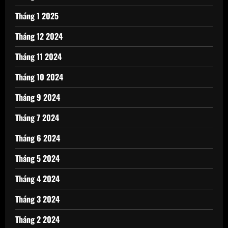
Tháng 1 2025
Tháng 12 2024
Tháng 11 2024
Tháng 10 2024
Tháng 9 2024
Tháng 7 2024
Tháng 6 2024
Tháng 5 2024
Tháng 4 2024
Tháng 3 2024
Tháng 2 2024