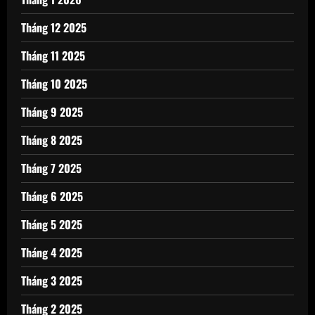
Tháng 12 2025
Tháng 11 2025
Tháng 10 2025
Tháng 9 2025
Tháng 8 2025
Tháng 7 2025
Tháng 6 2025
Tháng 5 2025
Tháng 4 2025
Tháng 3 2025
Tháng 2 2025