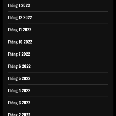
Tháng 1 2023
Tháng 12 2022
Tháng 11 2022
Tháng 10 2022
Tháng 7 2022
Tháng 6 2022
Tháng 5 2022
Tháng 4 2022
Tháng 3 2022
Tháng 2 2022