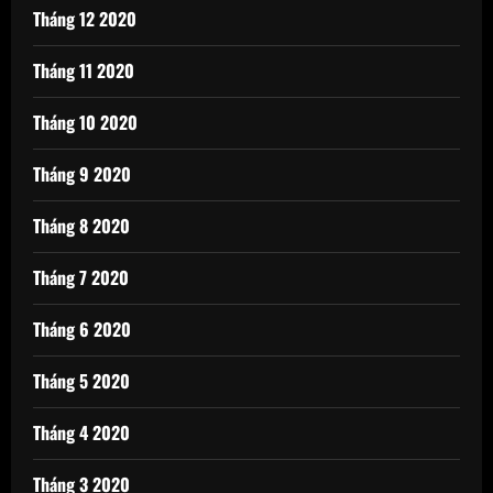
Tháng 12 2020
Tháng 11 2020
Tháng 10 2020
Tháng 9 2020
Tháng 8 2020
Tháng 7 2020
Tháng 6 2020
Tháng 5 2020
Tháng 4 2020
Tháng 3 2020