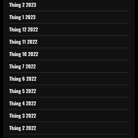
Tháng 2 2023
Tháng 1 2023
Tháng 12 2022
Tháng 11 2022
Tháng 10 2022
Tháng 7 2022
Tháng 6 2022
Tháng 5 2022
Tháng 4 2022
Tháng 3 2022
Tháng 2 2022