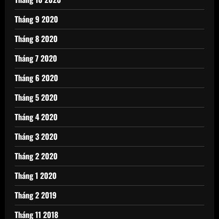
Tháng 9 2020
Tháng 8 2020
Tháng 7 2020
Tháng 6 2020
Tháng 5 2020
Tháng 4 2020
Tháng 3 2020
Tháng 2 2020
Tháng 1 2020
Tháng 2 2019
Tháng 11 2018