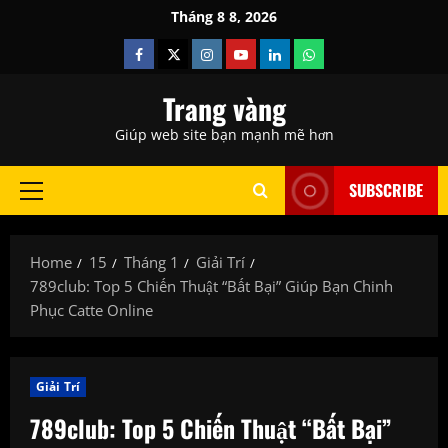
Skip
Tháng 8 8, 2026
to
Facebook
Twitter
Instagram
Youtube
Linkedin
Whatsapp
content
Trang vàng
Giúp web site bạn mạnh mẽ hơn
SUBSCRIBE
Primary
Menu
Home
15
Tháng 1
Giải Trí
789club: Top 5 Chiến Thuật “Bất Bại” Giúp Bạn Chinh
Phục Catte Online
Giải Trí
789club: Top 5 Chiến Thuật “Bất Bại”