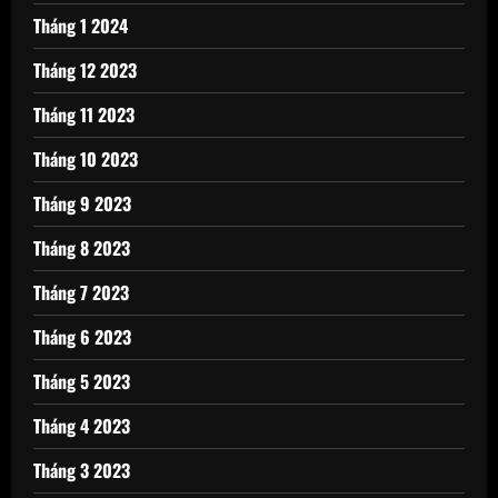
Tháng 1 2024
Tháng 12 2023
Tháng 11 2023
Tháng 10 2023
Tháng 9 2023
Tháng 8 2023
Tháng 7 2023
Tháng 6 2023
Tháng 5 2023
Tháng 4 2023
Tháng 3 2023