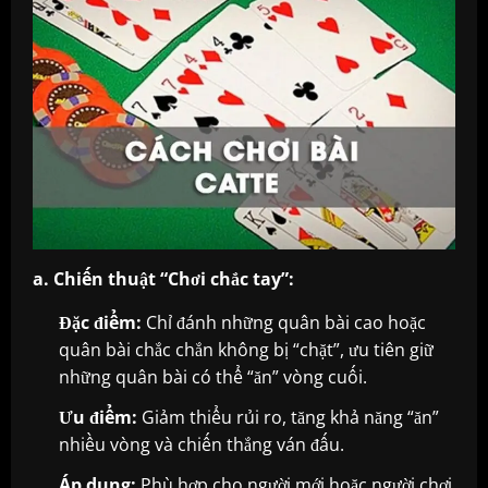
a. Chiến thuật “Chơi chắc tay”:
Đặc điểm:
Chỉ đánh những quân bài cao hoặc
quân bài chắc chắn không bị “chặt”, ưu tiên giữ
những quân bài có thể “ăn” vòng cuối.
Ưu điểm:
Giảm thiểu rủi ro, tăng khả năng “ăn”
nhiều vòng và chiến thắng ván đấu.
Áp dụng:
Phù hợp cho người mới hoặc người chơi