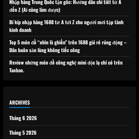
Nhập hàng Trung Quốc tận gốc: Hướng dẫn chi tiết từ A
đến Z (Ai cũng làm được)
Bí kíp nhập hàng 1688 từ A tới Z cho người mới tập tành
kinh doanh
Top 5 món đồ “nhìn là ghiền” trên 1688 giá rẻ rúng động –
Dân buôn săn lùng không tiếc công
Review những món đồ công nghệ mini độc lạ chỉ có trên
Taobao.
ARCHIVES
Tháng 6 2026
Tháng 5 2026