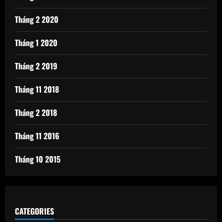
Tháng 2 2020
Tháng 1 2020
Tháng 2 2019
Tháng 11 2018
Tháng 2 2018
Tháng 11 2016
Tháng 10 2015
CATEGORIES