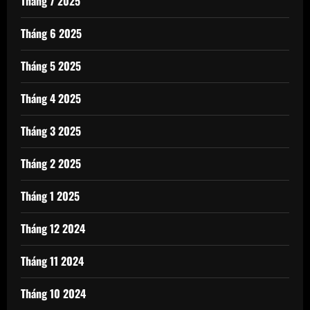
Tháng 7 2025
Tháng 6 2025
Tháng 5 2025
Tháng 4 2025
Tháng 3 2025
Tháng 2 2025
Tháng 1 2025
Tháng 12 2024
Tháng 11 2024
Tháng 10 2024