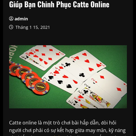
Giúp Bạn Chinh Phục Catte Online
admin
Tháng 1 15, 2021
Catte online là một trò chơi bài hấp dẫn, đòi hỏi
người chơi phải có sự kết hợp giữa may mắn, kỹ năng