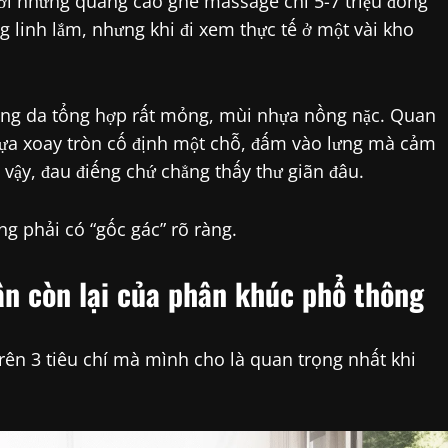
bởi những quảng cáo ghế massage chỉ 5-7 triệu đồng
g linh lắm, nhưng khi đi xem thực tế ở một vài kho
ùng da tổng hợp rất mỏng, mùi nhựa nồng nặc. Quan
nhựa xoay tròn cố định một chỗ, đấm vào lưng mà cảm
vậy, đau điếng chứ chẳng thấy thư giãn đâu.
ng phải có “gốc gác” rõ ràng.
ần còn lại của phân khúc phổ thông
ên 3 tiêu chí mà mình cho là quan trọng nhất khi