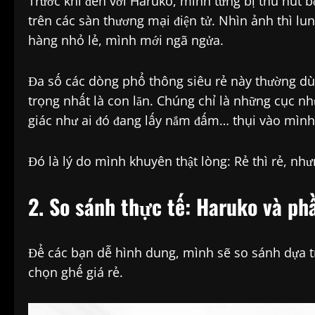
Trước khi đến với Haruko, mình từng bị thu hút 
trên các sàn thương mại điện tử. Nhìn ảnh thì lun
hàng nhỏ lẻ, mình mới ngã ngửa.
Đa số các dòng phổ thông siêu rẻ này thường d
trọng nhất là con lăn. Chúng chỉ là những cục 
giác như ai đó đang lấy nắm đấm… thụi vào mình 
Đó là lý do mình khuyên thật lòng: Rẻ thì rẻ, như
2. So sánh thực tế: Haruko và ph
Để các bạn dễ hình dung, mình sẽ so sánh dựa tr
chọn ghế giá rẻ.