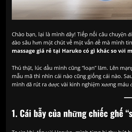
Chào bạn, lại là mình đây! Tiếp nối câu chuyện 
đào sâu hơn một chút về một vấn đề mà mình tin
massage giá rẻ tại Haruko có gì khác so với
Thú thật, lúc đầu mình cũng “loạn” lắm. Lên mạng
mẫu mã thì nhìn cái nào cũng giống cái nào. S
mình đã rút ra được vài kinh nghiệm xương máu đ
1. Cái bẫy của những chiếc ghế “s