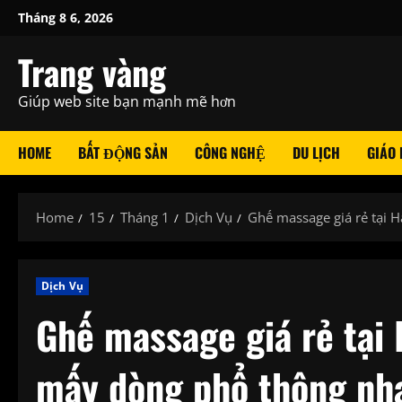
Skip
Tháng 8 6, 2026
to
content
Trang vàng
Giúp web site bạn mạnh mẽ hơn
HOME
BẤT ĐỘNG SẢN
CÔNG NGHỆ
DU LỊCH
GIÁO
Home
15
Tháng 1
Dịch Vụ
Ghế massage giá rẻ tại H
Dịch Vụ
Ghế massage giá rẻ tại 
mấy dòng phổ thông nha