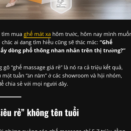
đi tìm mua
ghế mát xa
hôm trước, hôm nay mình muố
 chắc ai đang tìm hiểu cũng sẽ thắc mắc:
“Ghế
 mấy dòng phổ thông nhan nhản trên thị trường?”
 gõ “ghế massage giá rẻ” là nó ra cả triệu kết quả,
au một tuần “ăn nằm” ở các showroom và hội nhóm,
ể chia sẻ với mọi người đây.
iêu rẻ” không tên tuổi