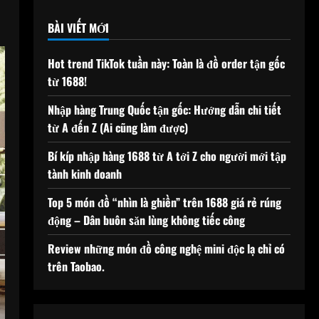
BÀI VIẾT MỚI
Hot trend TikTok tuần này: Toàn là đồ order tận gốc
từ 1688!
Nhập hàng Trung Quốc tận gốc: Hướng dẫn chi tiết
từ A đến Z (Ai cũng làm được)
Bí kíp nhập hàng 1688 từ A tới Z cho người mới tập
tành kinh doanh
Top 5 món đồ “nhìn là ghiền” trên 1688 giá rẻ rúng
động – Dân buôn săn lùng không tiếc công
Review những món đồ công nghệ mini độc lạ chỉ có
trên Taobao.