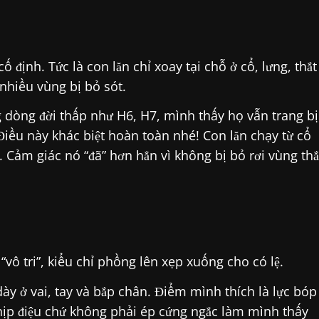
 định. Tức là con lăn chỉ xoay tại chỗ ở cổ, lưng, thắt
nhiều vùng bị bỏ sót.
dòng đời thấp như H6, H7, mình thấy họ vẫn trang bị
Điều này khác biệt hoàn toàn nhé! Con lăn chạy từ cổ
Cảm giác nó “đã” hơn hẳn vì không bị bỏ rơi vùng thắ
 “vô tri”, kiểu chỉ phồng lên xẹp xuống cho có lệ.
dày ở vai, tay và bắp chân. Điểm mình thích là lực bóp
hịp điệu chứ không phải ép cứng ngắc làm mình thấy