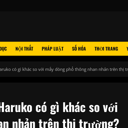
 DỤC
NỘI THẤT
PHÁP LUẬT
SỐ HÓA
THỜI TRANG
aruko có gì khác so với mấy dòng phổ thông nhan nhản trên thị t
Haruko có gì khác so với
n nhản trên thị trường?