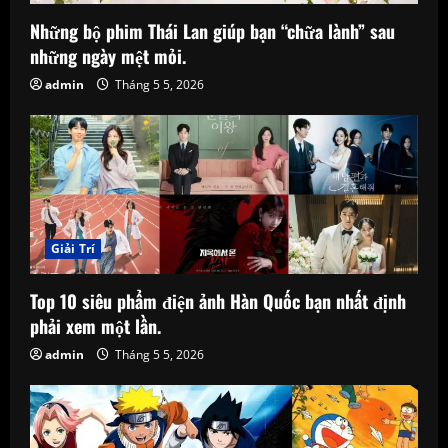
d
Những bộ phim Thái Lan giúp bạn “chữa lành” sau
i
những ngày mệt mỏi.
admin
Tháng 5 5, 2026
n
g
Giải Trí
Top 10 siêu phẩm điện ảnh Hàn Quốc bạn nhất định
phải xem một lần.
admin
Tháng 5 5, 2026