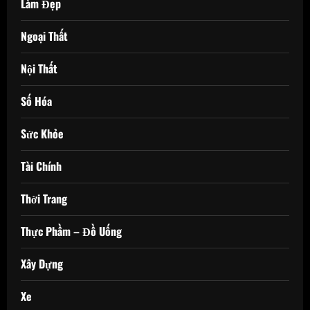
Làm Đẹp
Ngoại Thất
Nội Thất
Số Hóa
Sức Khỏe
Tài Chính
Thời Trang
Thực Phầm – Đồ Uống
Xây Dựng
Xe