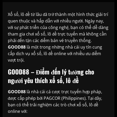
Xổ số, lô đề từ lâu đã trở thành một hình thức giải trí
quen thuộc và hấp dẫn với nhiều người. Ngày nay,
với sự phát triển của công nghệ, bạn có thể dễ dàng
tham gia chơi xổ số, lô đề trực tuyến mà không cần
phải đến tận các điểm bán vé truyền thống.
GOOD88
là một trong những nhà cái uy tín cung
cấp dịch vụ xổ số, lô đề online với nhiều ưu điểm
vượt trội.
GOOD88 – Điểm đến lý tưởng cho
người yêu thích xổ số, lô đề
GOOD88
là nhà cái cá cược trực tuyến hợp pháp,
được cấp phép bởi PAGCOR (Philippines). Tại đây,
bạn có thể trải nghiệm các trò chơi xổ số, lô đề
online với: