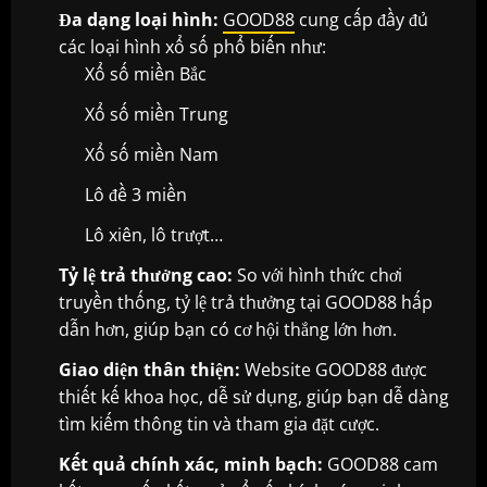
Đa dạng loại hình:
GOOD88
cung cấp đầy đủ
các loại hình xổ số phổ biến như:
Xổ số miền Bắc
Xổ số miền Trung
Xổ số miền Nam
Lô đề 3 miền
Lô xiên, lô trượt…
Tỷ lệ trả thưởng cao:
So với hình thức chơi
truyền thống, tỷ lệ trả thưởng tại GOOD88 hấp
dẫn hơn, giúp bạn có cơ hội thắng lớn hơn.
Giao diện thân thiện:
Website GOOD88 được
thiết kế khoa học, dễ sử dụng, giúp bạn dễ dàng
tìm kiếm thông tin và tham gia đặt cược.
Kết quả chính xác, minh bạch:
GOOD88 cam