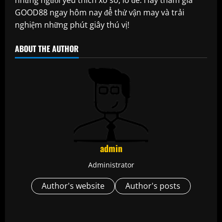
những người yêu thích xổ số, lô đề. Hãy tham gia
GOOD88 ngay hôm nay để thử vận may và trải
nghiệm những phút giây thú vị!
ABOUT THE AUTHOR
admin
Administrator
Author's website
Author's posts