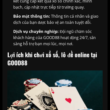
kết cung cấp kết quả xổ số chính xác, minh
bạch, cập nhật trực tiếp từ trường quay.
Bảo mật thông tin:
Thông tin cá nhân và giao
dịch của bạn được bảo vệ an toàn tuyệt đối.
Dịch vụ chuyên nghiệp:
Đội ngũ chăm sóc
khách hàng của GOOD88 hoạt động 24/7, sẵn
sàng hỗ trợ bạn mọi lúc, mọi nơi.
Lợi ích khi chơi xổ số, lô đề online tại
GOOD88