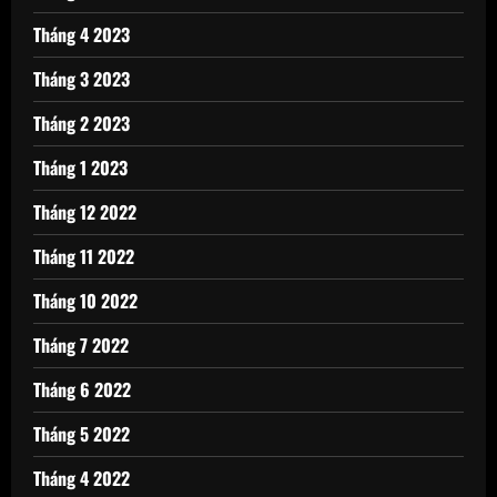
Tháng 4 2023
Tháng 3 2023
Tháng 2 2023
Tháng 1 2023
Tháng 12 2022
Tháng 11 2022
Tháng 10 2022
Tháng 7 2022
Tháng 6 2022
Tháng 5 2022
Tháng 4 2022