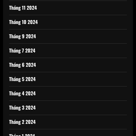
Tháng 11 2024
Tháng 10 2024
Tháng 9 2024
Tháng 7 2024
Tháng 6 2024
Tháng 5 2024
Tháng 4 2024
Tháng 3 2024
Tháng 2 2024