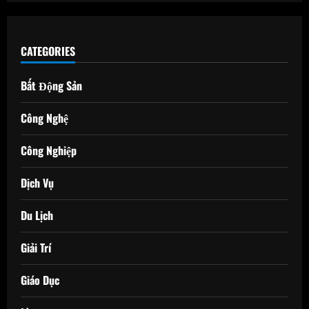
CATEGORIES
Bất Động Sản
Công Nghệ
Công Nghiệp
Dịch Vụ
Du Lịch
Giải Trí
Giáo Dục