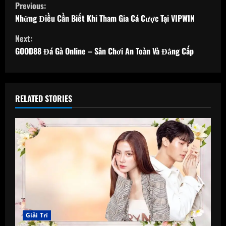
C
Previous:
o
Những Điều Cần Biết Khi Tham Gia Cá Cược Tại VIPWIN
Next:
n
GOOD88 Đá Gà Online – Sân Chơi An Toàn Và Đẳng Cấp
t
i
RELATED STORIES
n
u
e
R
e
a
Giải Trí