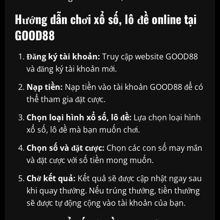
Hướng dẫn chơi xổ số, lô đề online tại
GOOD88
Đăng ký tài khoản:
Truy cập website GOOD88
và đăng ký tài khoản mới.
Nạp tiền:
Nạp tiền vào tài khoản GOOD88 để có
thể tham gia đặt cược.
Chọn loại hình xổ số, lô đề:
Lựa chọn loại hình
xổ số, lô đề mà bạn muốn chơi.
Chọn số và đặt cược:
Chọn các con số may mắn
và đặt cược với số tiền mong muốn.
Chờ kết quả:
Kết quả sẽ được cập nhật ngay sau
khi quay thưởng. Nếu trúng thưởng, tiền thưởng
sẽ được tự động cộng vào tài khoản của bạn.