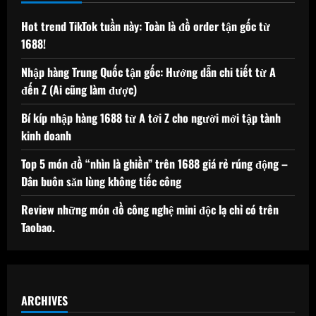
Hot trend TikTok tuần này: Toàn là đồ order tận gốc từ
1688!
Nhập hàng Trung Quốc tận gốc: Hướng dẫn chi tiết từ A
đến Z (Ai cũng làm được)
Bí kíp nhập hàng 1688 từ A tới Z cho người mới tập tành
kinh doanh
Top 5 món đồ “nhìn là ghiền” trên 1688 giá rẻ rúng động –
Dân buôn săn lùng không tiếc công
Review những món đồ công nghệ mini độc lạ chỉ có trên
Taobao.
ARCHIVES