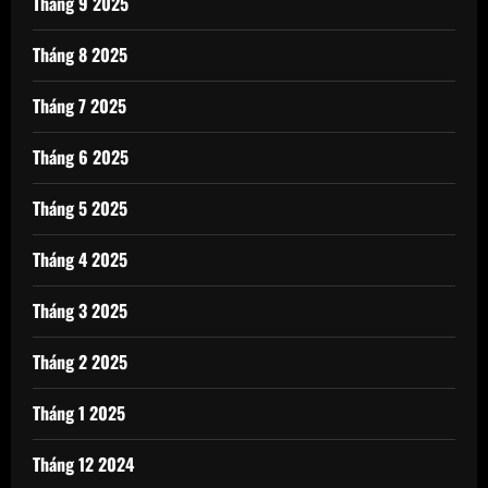
Tháng 9 2025
Tháng 8 2025
Tháng 7 2025
Tháng 6 2025
Tháng 5 2025
Tháng 4 2025
Tháng 3 2025
Tháng 2 2025
Tháng 1 2025
Tháng 12 2024