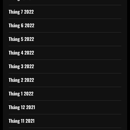
Tháng 7 2022
Tháng 6 2022
Tháng 5 2022
Tháng 4 2022
Tháng 3 2022
Tháng 2 2022
Tháng 1 2022
Tháng 12 2021
Tháng 11 2021