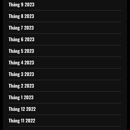
Tháng 9 2023
Tháng 8 2023
Tháng 7 2023
Tháng 6 2023
Tháng 5 2023
Tháng 4 2023
Tháng 3 2023
Tháng 2 2023
Tháng 1 2023
Tháng 12 2022
Tháng 11 2022