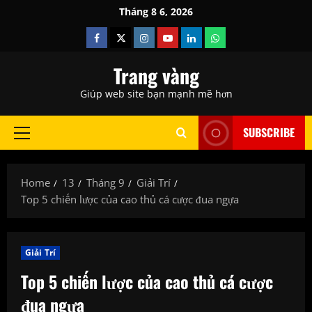
Skip
Tháng 8 6, 2026
to
Facebook
Twitter
Instagram
Youtube
Linkedin
Whatsapp
content
Trang vàng
Giúp web site bạn mạnh mẽ hơn
SUBSCRIBE
Primary
Menu
Home
13
Tháng 9
Giải Trí
Top 5 chiến lược của cao thủ cá cược đua ngựa
Giải Trí
Top 5 chiến lược của cao thủ cá cược
đua ngựa