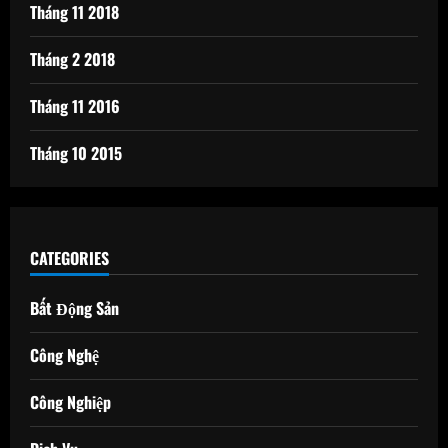
Tháng 11 2018
Tháng 2 2018
Tháng 11 2016
Tháng 10 2015
CATEGORIES
Bất Động Sản
Công Nghệ
Công Nghiệp