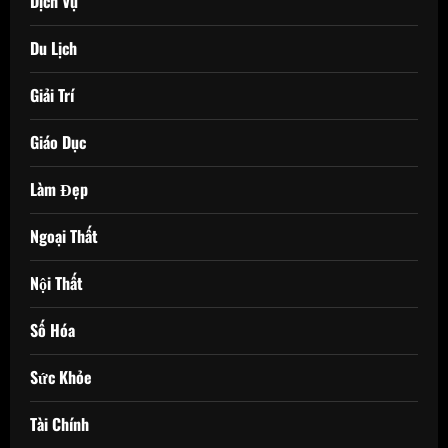
Dịch Vụ
Du Lịch
Giải Trí
Giáo Dục
Làm Đẹp
Ngoại Thất
Nội Thất
Số Hóa
Sức Khỏe
Tài Chính