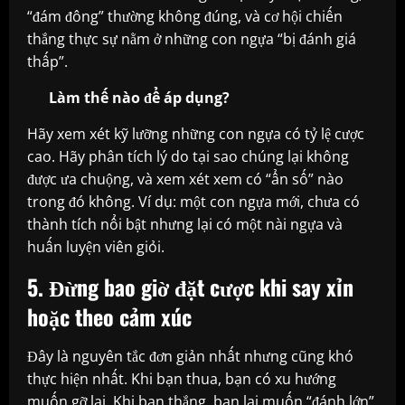
“đám đông” thường không đúng, và cơ hội chiến
thắng thực sự nằm ở những con ngựa “bị đánh giá
thấp”.
Làm thế nào để áp dụng?
Hãy xem xét kỹ lưỡng những con ngựa có tỷ lệ cược
cao. Hãy phân tích lý do tại sao chúng lại không
được ưa chuộng, và xem xét xem có “ẩn số” nào
trong đó không. Ví dụ: một con ngựa mới, chưa có
thành tích nổi bật nhưng lại có một nài ngựa và
huấn luyện viên giỏi.
5. Đừng bao giờ đặt cược khi say xỉn
hoặc theo cảm xúc
Đây là nguyên tắc đơn giản nhất nhưng cũng khó
thực hiện nhất. Khi bạn thua, bạn có xu hướng
muốn gỡ lại. Khi bạn thắng, bạn lại muốn “đánh lớn”.