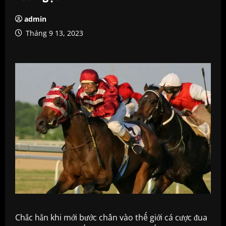
admin
Tháng 9 13, 2023
Chắc hẳn khi mới bước chân vào thế giới cá cược đua