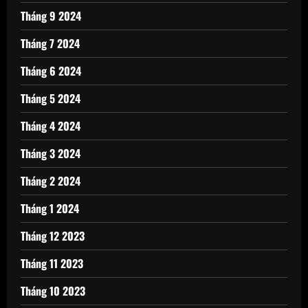
Tháng 9 2024
Tháng 7 2024
Tháng 6 2024
Tháng 5 2024
Tháng 4 2024
Tháng 3 2024
Tháng 2 2024
Tháng 1 2024
Tháng 12 2023
Tháng 11 2023
Tháng 10 2023