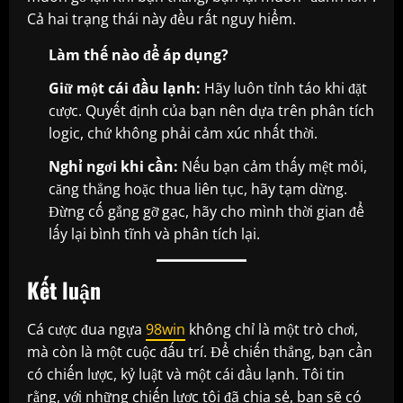
Cả hai trạng thái này đều rất nguy hiểm.
Làm thế nào để áp dụng?
Giữ một cái đầu lạnh:
Hãy luôn tỉnh táo khi đặt
cược. Quyết định của bạn nên dựa trên phân tích
logic, chứ không phải cảm xúc nhất thời.
Nghỉ ngơi khi cần:
Nếu bạn cảm thấy mệt mỏi,
căng thẳng hoặc thua liên tục, hãy tạm dừng.
Đừng cố gắng gỡ gạc, hãy cho mình thời gian để
lấy lại bình tĩnh và phân tích lại.
Kết luận
Cá cược đua ngựa
98win
không chỉ là một trò chơi,
mà còn là một cuộc đấu trí. Để chiến thắng, bạn cần
có chiến lược, kỷ luật và một cái đầu lạnh. Tôi tin
rằng, với những chiến lược tôi đã chia sẻ, bạn sẽ có