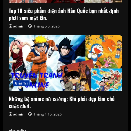
Top 10 siêu phẩm điện ảnh Hàn Quốc bạn nhất định
phải xem một lần.
admin
Tháng 5 5, 2026
Giải Trí
Những bộ anime nữ cường: Khi phái đẹp làm chủ
cuộc chơi.
admin
Tháng 1 15, 2026