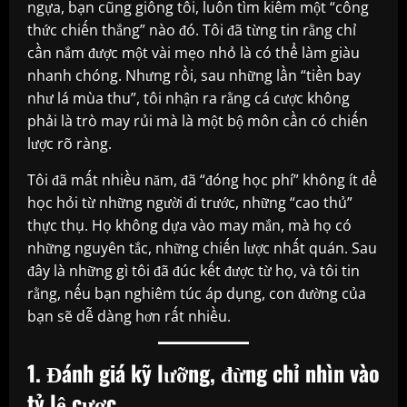
ngựa, bạn cũng giống tôi, luôn tìm kiếm một “công
thức chiến thắng” nào đó. Tôi đã từng tin rằng chỉ
cần nắm được một vài mẹo nhỏ là có thể làm giàu
nhanh chóng. Nhưng rồi, sau những lần “tiền bay
như lá mùa thu”, tôi nhận ra rằng cá cược không
phải là trò may rủi mà là một bộ môn cần có chiến
lược rõ ràng.
Tôi đã mất nhiều năm, đã “đóng học phí” không ít để
học hỏi từ những người đi trước, những “cao thủ”
thực thụ. Họ không dựa vào may mắn, mà họ có
những nguyên tắc, những chiến lược nhất quán. Sau
đây là những gì tôi đã đúc kết được từ họ, và tôi tin
rằng, nếu bạn nghiêm túc áp dụng, con đường của
bạn sẽ dễ dàng hơn rất nhiều.
1. Đánh giá kỹ lưỡng, đừng chỉ nhìn vào
tỷ lệ cược