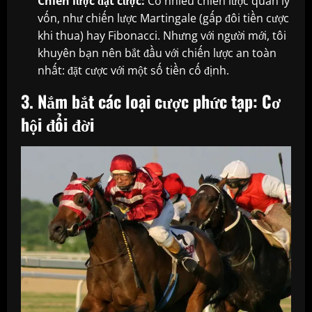
Chiến lược đặt cược:
Có nhiều chiến lược quản lý
vốn, như chiến lược Martingale (gấp đôi tiền cược
khi thua) hay Fibonacci. Nhưng với người mới, tôi
khuyên bạn nên bắt đầu với chiến lược an toàn
nhất: đặt cược với một số tiền cố định.
3. Nắm bắt các loại cược phức tạp: Cơ
hội đổi đời