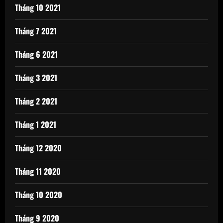
Tháng 10 2021
Tháng 7 2021
Tháng 6 2021
Tháng 3 2021
Tháng 2 2021
Tháng 1 2021
Tháng 12 2020
Tháng 11 2020
Tháng 10 2020
Tháng 9 2020