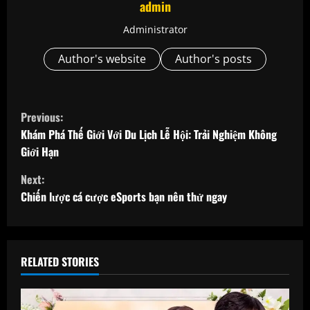
admin
Administrator
Author's website
Author's posts
C
Previous:
o
Khám Phá Thế Giới Với Du Lịch Lễ Hội: Trải Nghiệm Không
Giới Hạn
n
Next:
t
Chiến lược cá cược eSports bạn nên thử ngay
i
n
RELATED STORIES
u