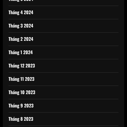
Tháng 4 2024
Tháng 3 2024
Tháng 2 2024
Tháng 1 2024
Tháng 12 2023
Tháng 11 2023
Tháng 10 2023
Tháng 9 2023
Tháng 8 2023