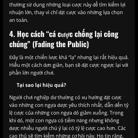
thường sử dụng những loại cược này để tìm kiếm lợi
nhuận lớn, thay vì chỉ đặt cược vào những lựa chọn
an toàn.
4. Học cách “cá cược chống lại công
chúng” (Fading the Public)
Đây là một chiến lược khá “lạ” nhưng lại rất hiệu quả.
Hiểu một cách đơn giản, bạn sẽ đặt cược ngược lại với
phần lớn người chơi.
Tại sao lại hiệu quả?
Người chơi nghiệp dư thường có xu hướng đặt cược
vào những con ngựa được yêu thích nhất, dẫn đến tỷ
lệ cược của những con ngựa đó giảm xuống. Trong
khi đó, một con ngựa có tiềm năng nhưng không
được nhiều người chú ý lại có tỷ lệ cược cao hơn. Các
cao thủ sẽ tìm kiếm những cơ hội này. Họ tin rằng,