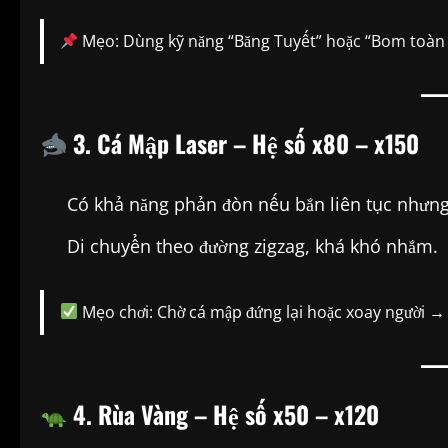
Mẹo: Dùng kỹ năng “Băng Tuyết” hoặc “Bom toàn
3. Cá Mập Laser – Hệ số x80 – x150
Có khả năng phản đòn nếu bắn liên tục nhưn
Di chuyển theo đường zigzag, khá khó nhắm.
Mẹo chơi: Chờ cá mập đứng lại hoặc xoay người → 
4. Rùa Vàng – Hệ số x50 – x120