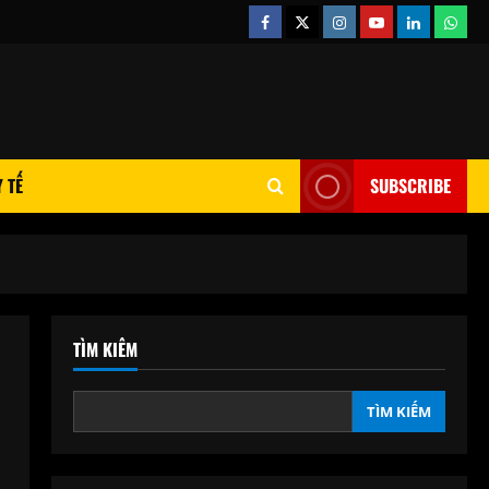
Facebook
Twitter
Instagram
Youtube
Linkedin
What
Y TẾ
SUBSCRIBE
TÌM KIẾM
TÌM KIẾM