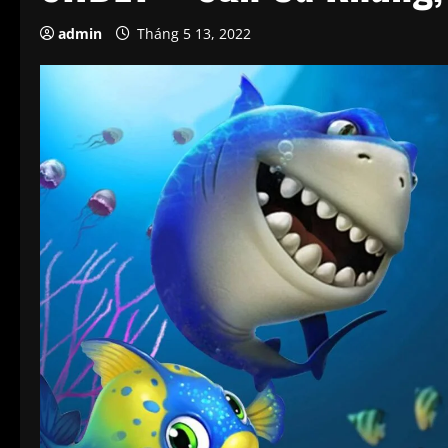
admin
Tháng 5 13, 2022