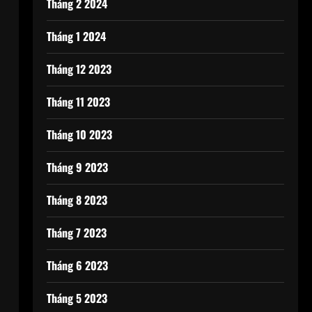
Tháng 2 2024
Tháng 1 2024
Tháng 12 2023
Tháng 11 2023
Tháng 10 2023
Tháng 9 2023
Tháng 8 2023
Tháng 7 2023
Tháng 6 2023
Tháng 5 2023