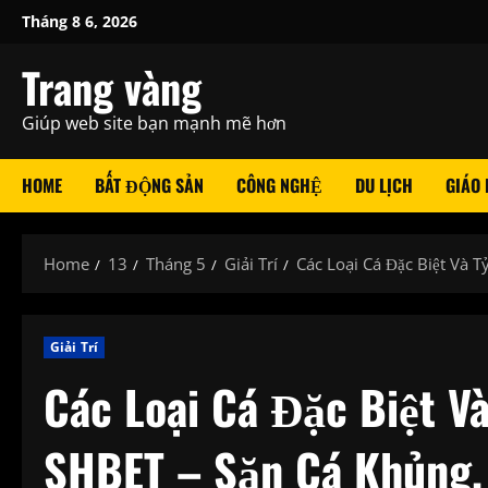
Skip
Tháng 8 6, 2026
to
content
Trang vàng
Giúp web site bạn mạnh mẽ hơn
HOME
BẤT ĐỘNG SẢN
CÔNG NGHỆ
DU LỊCH
GIÁO
Home
13
Tháng 5
Giải Trí
Các Loại Cá Đặc Biệt Và T
Giải Trí
Các Loại Cá Đặc Biệt Và
SHBET – Săn Cá Khủng,