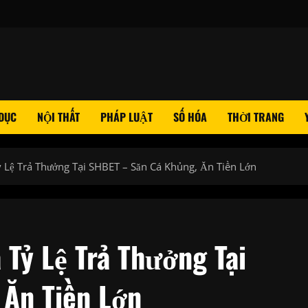
 DỤC
NỘI THẤT
PHÁP LUẬT
SỐ HÓA
THỜI TRANG
ỷ Lệ Trả Thưởng Tại SHBET – Săn Cá Khủng, Ăn Tiền Lớn
 Tỷ Lệ Trả Thưởng Tại
 Ăn Tiền Lớn