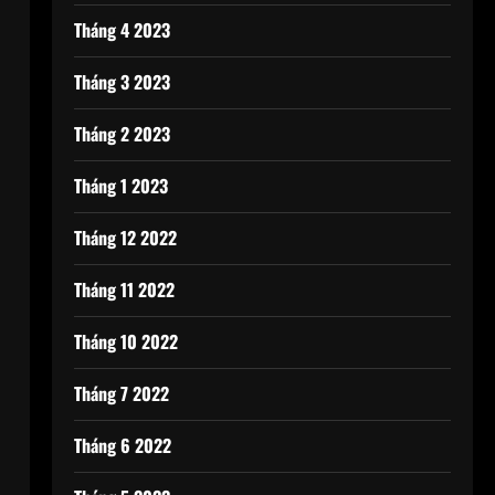
Tháng 4 2023
Tháng 3 2023
Tháng 2 2023
Tháng 1 2023
Tháng 12 2022
Tháng 11 2022
Tháng 10 2022
Tháng 7 2022
Tháng 6 2022