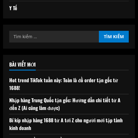
Y Tế
Tìm
kiếm
cho:
BÀI VIẾT MỚI
Hot trend TikTok tuần này: Toàn là đồ order tận gốc từ
1688!
Nhập hàng Trung Quốc tận gốc: Hướng dẫn chi tiết từ A
đến Z (Ai cũng làm được)
Bí kíp nhập hàng 1688 từ A tới Z cho người mới tập tành
kinh doanh