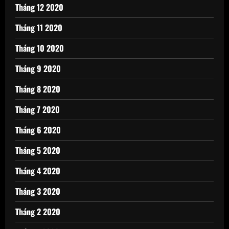
Tháng 12 2020
Tháng 11 2020
Tháng 10 2020
Tháng 9 2020
Tháng 8 2020
Tháng 7 2020
Tháng 6 2020
Tháng 5 2020
Tháng 4 2020
Tháng 3 2020
Tháng 2 2020