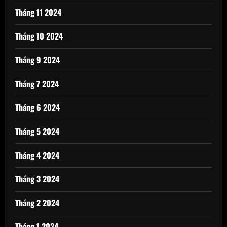
Tháng 11 2024
Tháng 10 2024
Tháng 9 2024
Tháng 7 2024
Tháng 6 2024
Tháng 5 2024
Tháng 4 2024
Tháng 3 2024
Tháng 2 2024
Tháng 1 2024