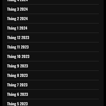
Tháng 3 2024
Tháng 2 2024
Tháng 1 2024
Tháng 12 2023
Tháng 11 2023
Tháng 10 2023
Tháng 9 2023
Tháng 8 2023
Tháng 7 2023
Tháng 6 2023
Tháng 5 2023