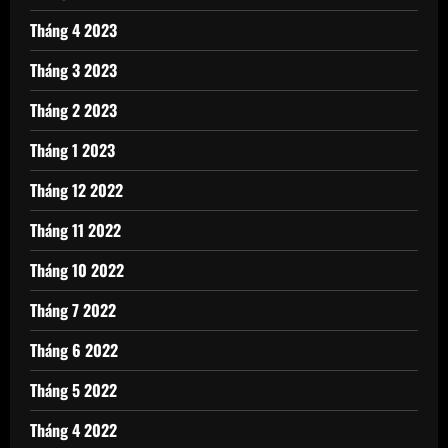
Tháng 4 2023
Tháng 3 2023
Tháng 2 2023
Tháng 1 2023
Tháng 12 2022
Tháng 11 2022
Tháng 10 2022
Tháng 7 2022
Tháng 6 2022
Tháng 5 2022
Tháng 4 2022