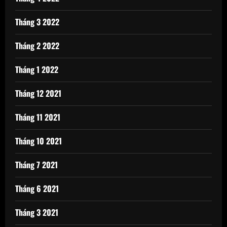
Tháng 3 2022
Tháng 2 2022
Tháng 1 2022
Tháng 12 2021
Tháng 11 2021
Tháng 10 2021
Tháng 7 2021
Tháng 6 2021
Tháng 3 2021