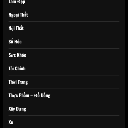
Làm Đẹp
Ngoại Thất
Nội Thất
Số Hóa
Sức Khỏe
Tài Chính
Thời Trang
Thực Phầm – Đồ Uống
Xây Dựng
Xe