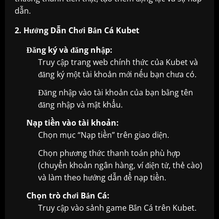
dẫn.
2. Hướng Dẫn Chơi Bắn Cá Kubet
Đăng ký và đăng nhập:
Truy cập trang web chính thức của Kubet và
đăng ký một tài khoản mới nếu bạn chưa có.
Đăng nhập vào tài khoản của bạn bằng tên
đăng nhập và mật khẩu.
Nạp tiền vào tài khoản:
Chọn mục “Nạp tiền” trên giao diện.
Chọn phương thức thanh toán phù hợp
(chuyển khoản ngân hàng, ví điện tử, thẻ cào)
và làm theo hướng dẫn để nạp tiền.
Chọn trò chơi Bắn Cá:
Truy cập vào sảnh game Bắn Cá trên Kubet.