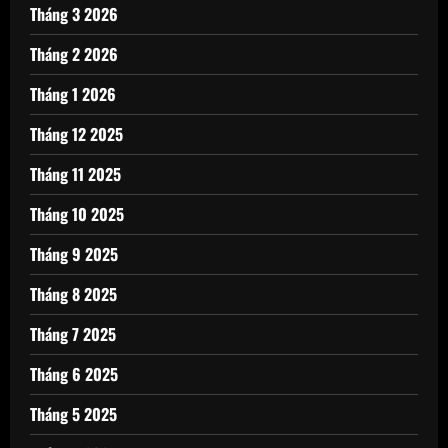
Tháng 3 2026
Tháng 2 2026
Tháng 1 2026
Tháng 12 2025
Tháng 11 2025
Tháng 10 2025
Tháng 9 2025
Tháng 8 2025
Tháng 7 2025
Tháng 6 2025
Tháng 5 2025