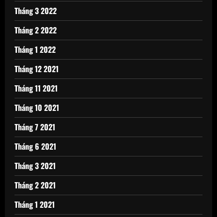
Tháng 3 2022
Tháng 2 2022
Tháng 1 2022
Tháng 12 2021
Tháng 11 2021
Tháng 10 2021
Tháng 7 2021
Tháng 6 2021
Tháng 3 2021
Tháng 2 2021
Tháng 1 2021