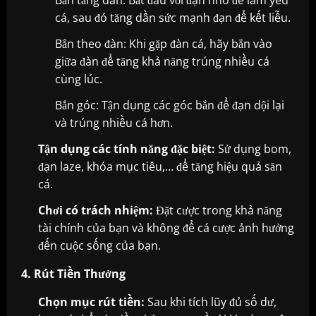
Bắn tăng dần: Bắt đầu với đạn nhỏ để làm yếu
cá, sau đó tăng dần sức mạnh đạn để kết liễu.
Bắn theo đàn: Khi gặp đàn cá, hãy bắn vào
giữa đàn để tăng khả năng trúng nhiều cá
cùng lúc.
Bắn góc: Tận dụng các góc bắn để đạn dội lại
và trúng nhiều cá hơn.
Tận dụng các tính năng đặc biệt:
Sử dụng bom,
đạn laze, khóa mục tiêu,… để tăng hiệu quả săn
cá.
Chơi có trách nhiệm:
Đặt cược trong khả năng
tài chính của bạn và không để cá cược ảnh hưởng
đến cuộc sống của bạn.
4. Rút Tiền Thưởng
Chọn mục rút tiền:
Sau khi tích lũy đủ số dư,