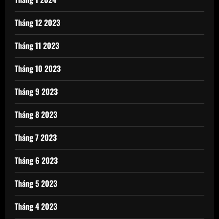
Tháng 12 2023
Tháng 11 2023
Tháng 10 2023
Tháng 9 2023
Tháng 8 2023
Tháng 7 2023
Tháng 6 2023
Tháng 5 2023
Tháng 4 2023