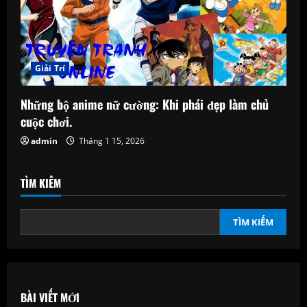
Giải Trí
Những bộ anime nữ cường: Khi phái đẹp làm chủ
cuộc chơi.
admin
Tháng 1 15, 2026
TÌM KIẾM
TÌM KIẾM
BÀI VIẾT MỚI