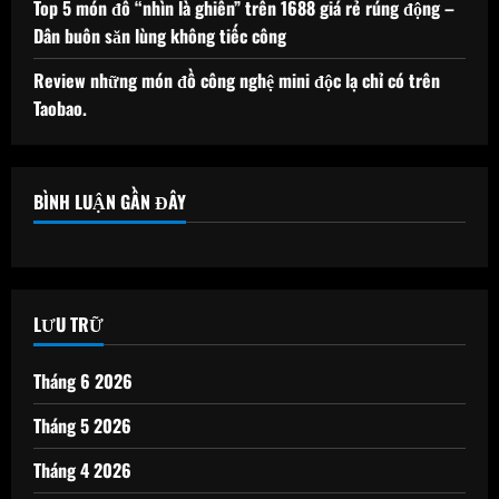
Top 5 món đồ “nhìn là ghiền” trên 1688 giá rẻ rúng động –
Dân buôn săn lùng không tiếc công
Review những món đồ công nghệ mini độc lạ chỉ có trên
Taobao.
BÌNH LUẬN GẦN ĐÂY
LƯU TRỮ
Tháng 6 2026
Tháng 5 2026
Tháng 4 2026