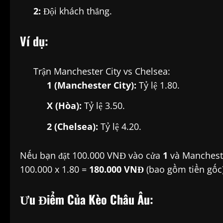
2:
Đội khách thắng.
Ví dụ:
Trận Manchester City vs Chelsea:
1 (Manchester City):
Tỷ lệ 1.80.
X (Hòa):
Tỷ lệ 3.50.
2 (Chelsea):
Tỷ lệ 4.20.
Nếu bạn đặt 100.000 VNĐ vào cửa
1
và Mancheste
100.000 x 1.80 =
180.000 VNĐ
(bao gồm tiền gốc)
Ưu Điểm Của Kèo Châu Âu: