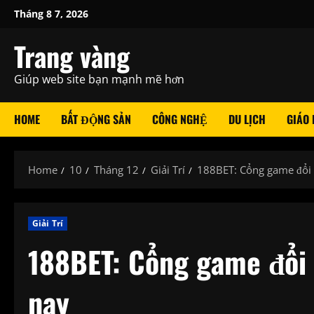
Skip
Tháng 8 7, 2026
to
content
Trang vàng
Giúp web site bạn mạnh mẽ hơn
HOME
BẤT ĐỘNG SẢN
CÔNG NGHỆ
DU LỊCH
GIÁO
Home
10
Tháng 12
Giải Trí
188BET: Cổng game đổi 
Giải Trí
188BET: Cổng game đổi 
nay