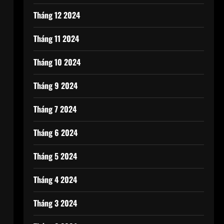
Tháng 12 2024
Tháng 11 2024
Tháng 10 2024
Tháng 9 2024
Tháng 7 2024
Tháng 6 2024
Tháng 5 2024
Tháng 4 2024
Tháng 3 2024