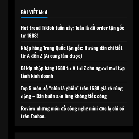
BÀI VIẾT MỚI
Hot trend TikTok tuần này: Toàn là đồ order tận gốc
từ 1688!
Nhập hàng Trung Quốc tận gốc: Hướng dẫn chi tiết
từ A đến Z (Ai cũng làm được)
Bí kíp nhập hàng 1688 từ A tới Z cho người mới tập
tành kinh doanh
Top 5 món đồ “nhìn là ghiền” trên 1688 giá rẻ rúng
động – Dân buôn săn lùng không tiếc công
Review những món đồ công nghệ mini độc lạ chỉ có
trên Taobao.