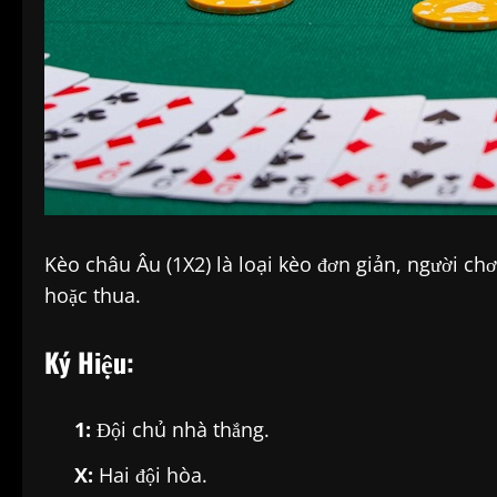
Kèo châu Âu (1X2) là loại kèo đơn giản, người chơ
hoặc thua.
Ký Hiệu:
1:
Đội chủ nhà thắng.
X:
Hai đội hòa.