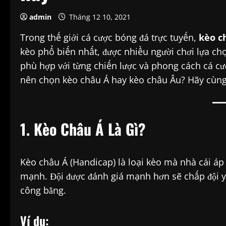
admin
Tháng 12 10, 2021
Trong thế giới cá cược bóng đá trực tuyến,
kèo c
kèo phổ biến nhất, được nhiều người chơi lựa chọ
phù hợp với từng chiến lược và phong cách cá cượ
nên chọn kèo châu Á hay kèo châu Âu? Hãy cùng tì
1.
Kèo Châu Á Là Gì?
Kèo châu Á (Handicap) là loại kèo mà nhà cái áp 
mạnh. Đội được đánh giá mạnh hơn sẽ chấp đội y
công bằng.
Ví dụ: