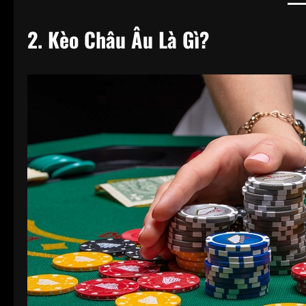
2.
Kèo Châu Âu Là Gì?