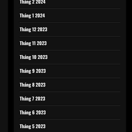
Tháng 2 2024
Tháng 1 2024
Tháng 12 2023
Tháng 11 2023
Tháng 10 2023
Tháng 9 2023
Tháng 8 2023
Tháng 7 2023
Tháng 6 2023
Tháng 5 2023