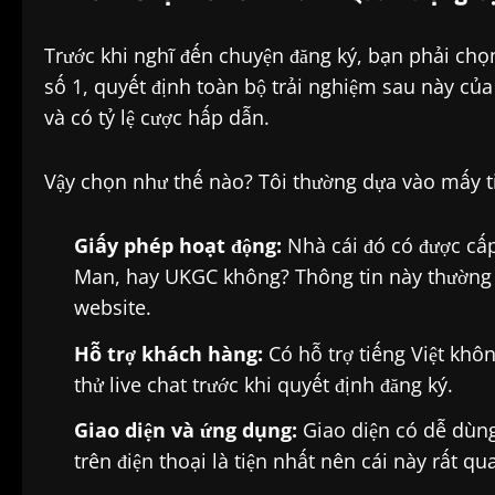
Trước khi nghĩ đến chuyện đăng ký, bạn phải chọ
số 1, quyết định toàn bộ trải nghiệm sau này của
và có tỷ lệ cược hấp dẫn.
Vậy chọn như thế nào? Tôi thường dựa vào mấy ti
Giấy phép hoạt động:
Nhà cái đó có được cấp
Man, hay UKGC không? Thông tin này thường đ
website.
Hỗ trợ khách hàng:
Có hỗ trợ tiếng Việt khô
thử live chat trước khi quyết định đăng ký.
Giao diện và ứng dụng:
Giao diện có dễ dùng
trên điện thoại là tiện nhất nên cái này rất qu