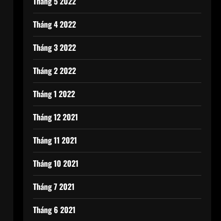
Tháng 5 2022
Tháng 4 2022
Tháng 3 2022
Tháng 2 2022
Tháng 1 2022
Tháng 12 2021
Tháng 11 2021
Tháng 10 2021
Tháng 7 2021
Tháng 6 2021