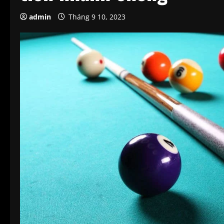
admin
Tháng 9 10, 2023