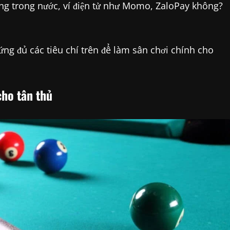
ng trong nước, ví điện tử như Momo, ZaloPay không?
 ứng đủ các tiêu chí trên để làm sân chơi chính cho
cho tân thủ