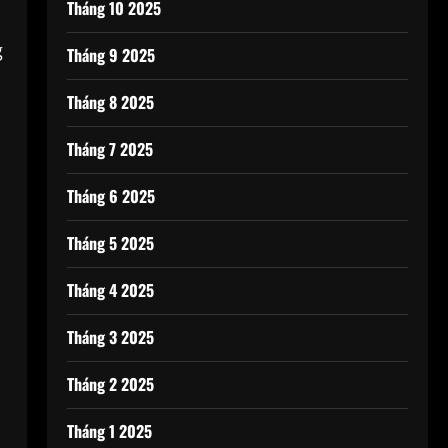
Tháng 10 2025
g
Tháng 9 2025
ủ
Tháng 8 2025
Tháng 7 2025
Tháng 6 2025
Tháng 5 2025
Tháng 4 2025
Tháng 3 2025
Tháng 2 2025
Tháng 1 2025