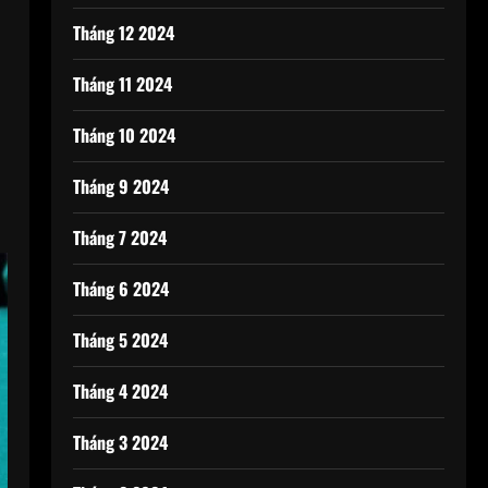
Tháng 12 2024
Tháng 11 2024
Tháng 10 2024
Tháng 9 2024
Tháng 7 2024
Tháng 6 2024
Tháng 5 2024
Tháng 4 2024
Tháng 3 2024