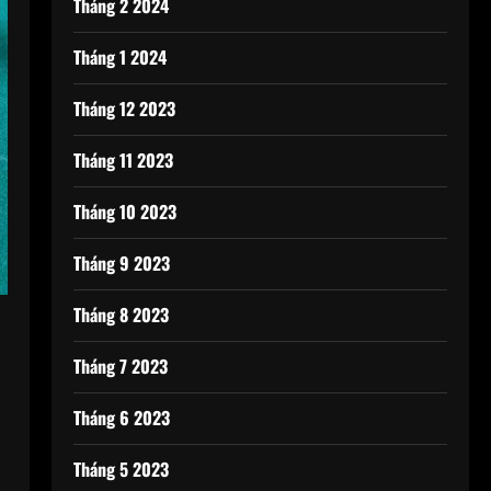
Tháng 2 2024
Tháng 1 2024
Tháng 12 2023
Tháng 11 2023
Tháng 10 2023
Tháng 9 2023
Tháng 8 2023
Tháng 7 2023
Tháng 6 2023
Tháng 5 2023