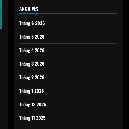
ARCHIVES
Tháng 6 2026
Tháng 5 2026
n
Tháng 4 2026
Tháng 3 2026
Tháng 2 2026
Tháng 1 2026
Tháng 12 2025
Tháng 11 2025