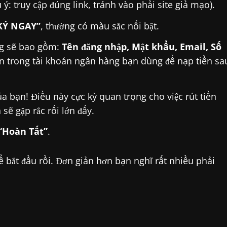
 ý: truy cập đúng link, tránh vào phải site giả mạo).
KÝ NGAY”
, thường có màu sắc nổi bật.
ng sẽ bao gồm:
Tên đăng nhập, Mật khẩu, Email, Số
ên trong tài khoản ngân hàng bạn dùng để nạp tiền sa
a bạn! Điều này cực kỳ quan trọng cho việc rút tiền
sẽ gặp rắc rối lớn đấy.
“Hoàn Tất”
.
ể bắt đầu rồi. Đơn giản hơn bạn nghĩ rất nhiều phải