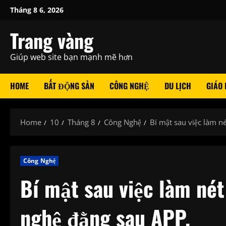
Skip
Tháng 8 6, 2026
to
content
Trang vàng
Giúp web site bạn mạnh mẽ hơn
HOME
BẤT ĐỘNG SẢN
CÔNG NGHỆ
DU LỊCH
GIÁO
Home
10
Tháng 8
Công Nghệ
Bí mật sau việc làm n
Công Nghệ
Bí mật sau việc làm nét
nghệ đằng sau APP.