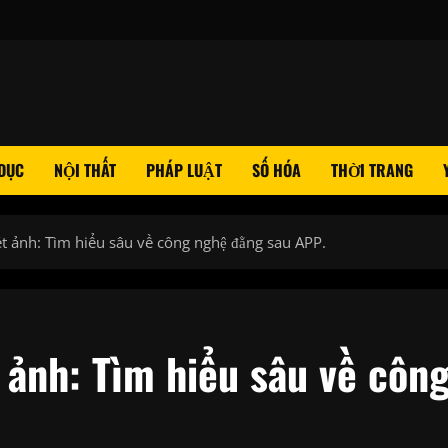
 DỤC
NỘI THẤT
PHÁP LUẬT
SỐ HÓA
THỜI TRANG
ét ảnh: Tìm hiểu sâu về công nghệ đằng sau APP.
 ảnh: Tìm hiểu sâu về côn