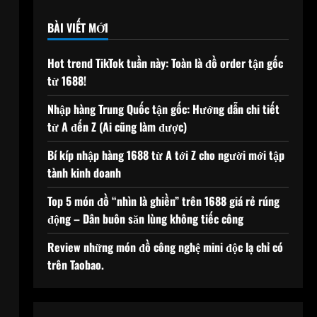
BÀI VIẾT MỚI
Hot trend TikTok tuần này: Toàn là đồ order tận gốc
từ 1688!
Nhập hàng Trung Quốc tận gốc: Hướng dẫn chi tiết
từ A đến Z (Ai cũng làm được)
Bí kíp nhập hàng 1688 từ A tới Z cho người mới tập
tành kinh doanh
Top 5 món đồ “nhìn là ghiền” trên 1688 giá rẻ rúng
động – Dân buôn săn lùng không tiếc công
Review những món đồ công nghệ mini độc lạ chỉ có
trên Taobao.