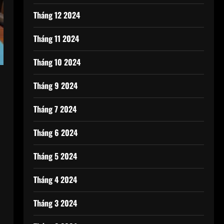
Tháng 12 2024
Tháng 11 2024
Tháng 10 2024
Tháng 9 2024
Tháng 7 2024
i
Tháng 6 2024
Tháng 5 2024
Tháng 4 2024
Tháng 3 2024