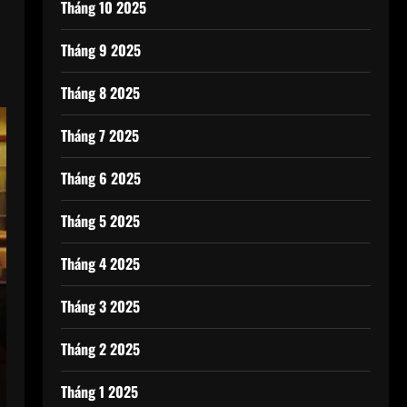
Tháng 10 2025
Tháng 9 2025
Tháng 8 2025
Tháng 7 2025
Tháng 6 2025
Tháng 5 2025
Tháng 4 2025
Tháng 3 2025
Tháng 2 2025
Tháng 1 2025