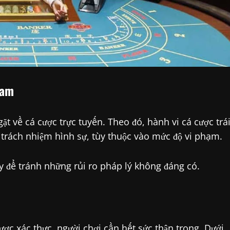
Nam
 về cá cược trực tuyến. Theo đó, hành vi cá cược trá
 trách nhiệm hình sự, tùy thuộc vào mức độ vi phạm.
ày để tránh những rủi ro pháp lý không đáng có.
ược xác thực, người chơi cần hết sức thận trọng. Dưới