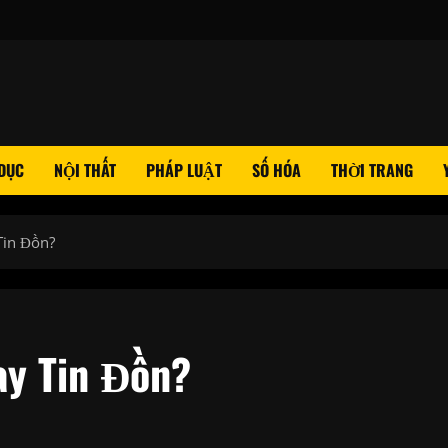
 DỤC
NỘI THẤT
PHÁP LUẬT
SỐ HÓA
THỜI TRANG
Tin Đồn?
ay Tin Đồn?