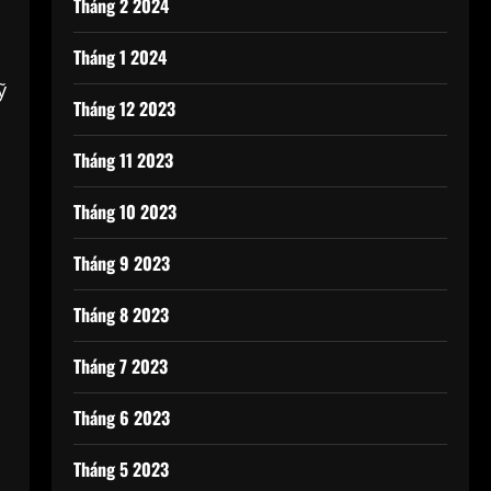
Tháng 2 2024
Tháng 1 2024
ỹ
Tháng 12 2023
Tháng 11 2023
Tháng 10 2023
Tháng 9 2023
Tháng 8 2023
Tháng 7 2023
Tháng 6 2023
Tháng 5 2023