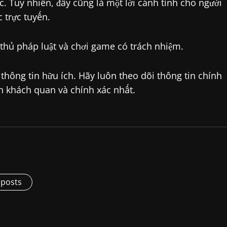
c. Tuy nhiên, đây cũng là một lời cảnh tỉnh cho người
 trực tuyến.
 thủ pháp luật và chơi game có trách nhiệm.
thông tin hữu ích. Hãy luôn theo dõi thông tin chính
ìn khách quan và chính xác nhất.
 posts