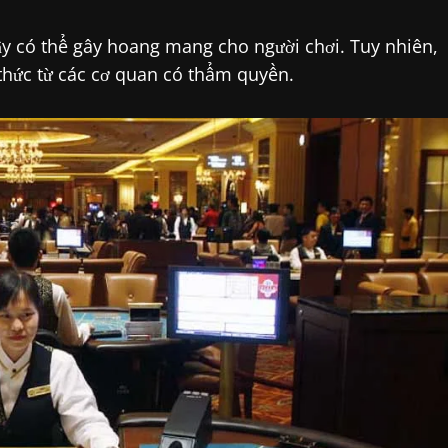
ậy có thể gây hoang mang cho người chơi. Tuy nhiên,
 thức từ các cơ quan có thẩm quyền.