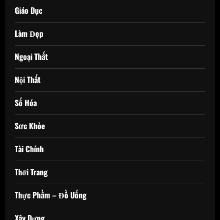
Giáo Dục
Làm Đẹp
Ngoại Thất
Nội Thất
Số Hóa
Sức Khỏe
Tài Chính
Thời Trang
Thực Phầm – Đồ Uống
Xây Dựng