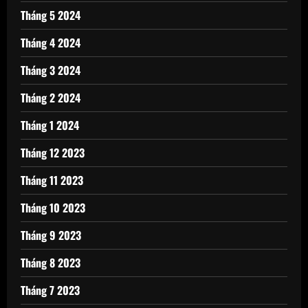
Tháng 5 2024
Tháng 4 2024
Tháng 3 2024
Tháng 2 2024
Tháng 1 2024
Tháng 12 2023
Tháng 11 2023
Tháng 10 2023
Tháng 9 2023
Tháng 8 2023
Tháng 7 2023