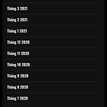
Tháng 3 2021
Tháng 2 2021
Tháng 1 2021
Tháng 12 2020
Tháng 11 2020
Tháng 10 2020
Tháng 9 2020
Tháng 8 2020
Tháng 7 2020