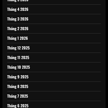
Tháng 4 2026
Tháng 3 2026
Tháng 2 2026
Tháng 1 2026
Tháng 12 2025
Tháng 11 2025
Tháng 10 2025
Tháng 9 2025
Tháng 8 2025
Tháng 7 2025
Tháng 6 2025