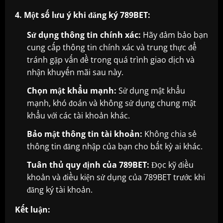
4. Một số lưu ý khi đăng ký 789BET:
Sử dụng thông tin chính xác:
Hãy đảm bảo bạn
cung cấp thông tin chính xác và trung thực để
tránh gặp vấn đề trong quá trình giao dịch và
nhận khuyến mãi sau này.
Chọn mật khẩu mạnh:
Sử dụng mật khẩu
mạnh, khó đoán và không sử dụng chung mật
khẩu với các tài khoản khác.
Bảo mật thông tin tài khoản:
Không chia sẻ
thông tin đăng nhập của bạn cho bất kỳ ai khác.
Tuân thủ quy định của 789BET:
Đọc kỹ điều
khoản và điều kiện sử dụng của 789BET trước khi
đăng ký tài khoản.
Kết luận: