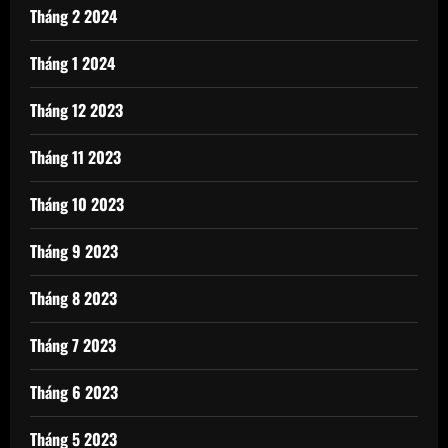
Tháng 2 2024
Tháng 1 2024
Tháng 12 2023
Tháng 11 2023
Tháng 10 2023
Tháng 9 2023
Tháng 8 2023
Tháng 7 2023
Tháng 6 2023
Tháng 5 2023