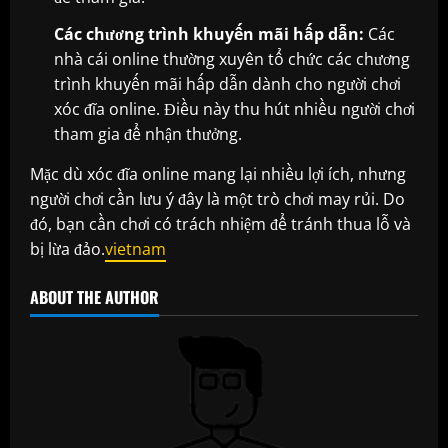
Các chương trình khuyến mãi hấp dẫn:
Các
nhà cái online thường xuyên tổ chức các chương
trình khuyến mãi hấp dẫn dành cho người chơi
xóc đĩa online. Điều này thu hút nhiều người chơi
tham gia để nhận thưởng.
Mặc dù xóc đĩa online mang lại nhiều lợi ích, nhưng
người chơi cần lưu ý đây là một trò chơi may rủi. Do
đó, bạn cần chơi có trách nhiệm để tránh thua lỗ và
bị lừa đảo.
vietnam
ABOUT THE AUTHOR