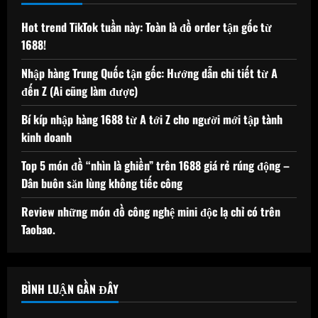
Hot trend TikTok tuần này: Toàn là đồ order tận gốc từ
1688!
Nhập hàng Trung Quốc tận gốc: Hướng dẫn chi tiết từ A
đến Z (Ai cũng làm được)
Bí kíp nhập hàng 1688 từ A tới Z cho người mới tập tành
kinh doanh
Top 5 món đồ “nhìn là ghiền” trên 1688 giá rẻ rúng động –
Dân buôn săn lùng không tiếc công
Review những món đồ công nghệ mini độc lạ chỉ có trên
Taobao.
BÌNH LUẬN GẦN ĐÂY