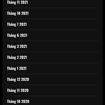
Tháng 11 2021
Tháng 10 2021
Tháng 7 2021
Tháng 6 2021
Tháng 3 2021
Tháng 2 2021
Tháng 1 2021
Tháng 12 2020
Tháng 11 2020
Tháng 10 2020