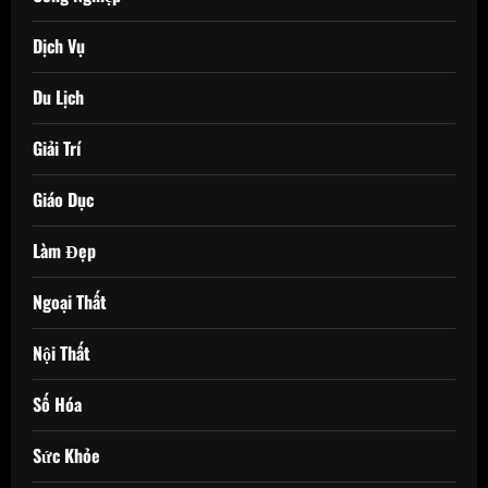
Dịch Vụ
Du Lịch
Giải Trí
Giáo Dục
Làm Đẹp
Ngoại Thất
Nội Thất
Số Hóa
Sức Khỏe