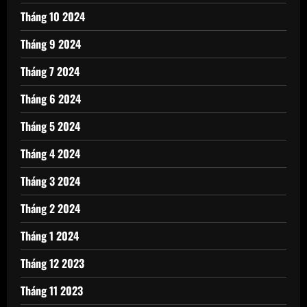
Tháng 10 2024
Tháng 9 2024
Tháng 7 2024
Tháng 6 2024
Tháng 5 2024
Tháng 4 2024
Tháng 3 2024
Tháng 2 2024
Tháng 1 2024
Tháng 12 2023
Tháng 11 2023