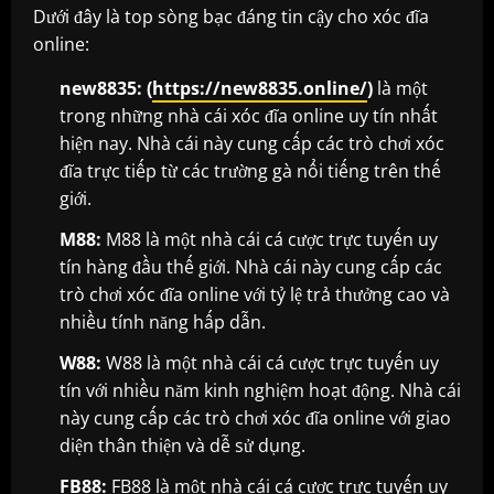
Dưới đây là top sòng bạc đáng tin cậy cho xóc đĩa
online:
new8835
:
(
https://new8835.online/
)
là một
trong những nhà cái xóc đĩa online uy tín nhất
hiện nay. Nhà cái này cung cấp các trò chơi xóc
đĩa trực tiếp từ các trường gà nổi tiếng trên thế
giới.
M88:
M88 là một nhà cái cá cược trực tuyến uy
tín hàng đầu thế giới. Nhà cái này cung cấp các
trò chơi xóc đĩa online với tỷ lệ trả thưởng cao và
nhiều tính năng hấp dẫn.
W88:
W88 là một nhà cái cá cược trực tuyến uy
tín với nhiều năm kinh nghiệm hoạt động. Nhà cái
này cung cấp các trò chơi xóc đĩa online với giao
diện thân thiện và dễ sử dụng.
FB88:
FB88 là một nhà cái cá cược trực tuyến uy