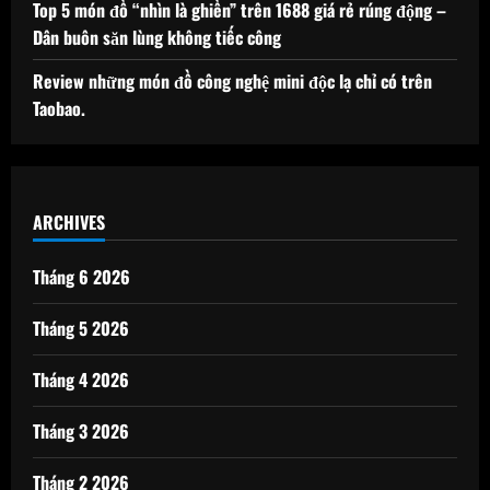
Top 5 món đồ “nhìn là ghiền” trên 1688 giá rẻ rúng động –
Dân buôn săn lùng không tiếc công
Review những món đồ công nghệ mini độc lạ chỉ có trên
Taobao.
ARCHIVES
Tháng 6 2026
Tháng 5 2026
Tháng 4 2026
Tháng 3 2026
Tháng 2 2026