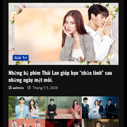
u
e
R
e
a
d
Giải Trí
i
Những bộ phim Thái Lan giúp bạn “chữa lành” sau
những ngày mệt mỏi.
n
admin
Tháng 5 5, 2026
g