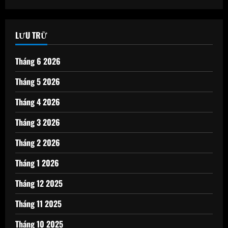
LƯU TRỮ
Tháng 6 2026
Tháng 5 2026
Tháng 4 2026
Tháng 3 2026
Tháng 2 2026
Tháng 1 2026
Tháng 12 2025
Tháng 11 2025
Tháng 10 2025