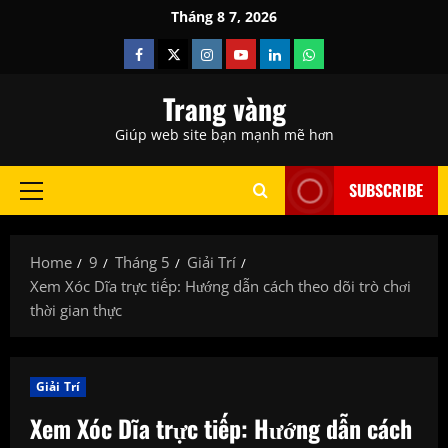
Skip
Tháng 8 7, 2026
to
Facebook
Twitter
Instagram
Youtube
Linkedin
Whatsapp
content
Trang vàng
Giúp web site bạn mạnh mẽ hơn
SUBSCRIBE
Primary
Menu
Home
9
Tháng 5
Giải Trí
Xem Xóc Dĩa trực tiếp: Hướng dẫn cách theo dõi trò chơi
thời gian thực
Giải Trí
Xem Xóc Dĩa trực tiếp: Hướng dẫn cách