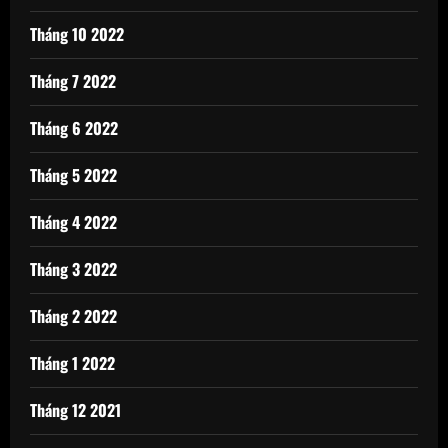
Tháng 10 2022
Tháng 7 2022
Tháng 6 2022
Tháng 5 2022
Tháng 4 2022
Tháng 3 2022
Tháng 2 2022
Tháng 1 2022
Tháng 12 2021