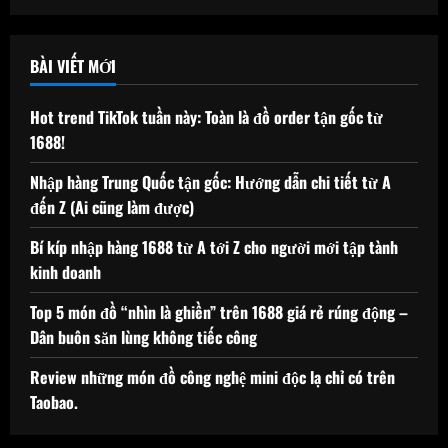
cho:
BÀI VIẾT MỚI
Hot trend TikTok tuần này: Toàn là đồ order tận gốc từ
1688!
Nhập hàng Trung Quốc tận gốc: Hướng dẫn chi tiết từ A
đến Z (Ai cũng làm được)
Bí kíp nhập hàng 1688 từ A tới Z cho người mới tập tành
kinh doanh
Top 5 món đồ “nhìn là ghiền” trên 1688 giá rẻ rúng động –
Dân buôn săn lùng không tiếc công
Review những món đồ công nghệ mini độc lạ chỉ có trên
Taobao.