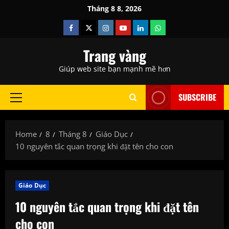
Skip
Tháng 8 8, 2026
to
Facebook
Twitter
Instagram
Youtube
Linkedin
Whatsapp
content
Trang vàng
Giúp web site bạn mạnh mẽ hơn
SUBSCRIBE
Primary
Menu
Home
8
Tháng 8
Giáo Dục
10 nguyên tắc quan trọng khi đặt tên cho con
Giáo Dục
10 nguyên tắc quan trọng khi đặt tên
cho con