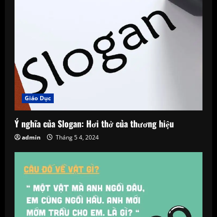
e
R
e
a
d
Giáo Dục
i
n
Ý nghĩa của Slogan: Hơi thở của thương hiệu
admin
Tháng 5 4, 2024
g