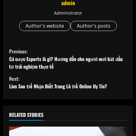
admin
Administrator
Author's website
Author's posts
C
Previous:
o
Cá cược Esports là gì? Hướng dẫn cho người mới bắt đầu
từ trải nghiệm thực tế
n
Next:
t
Làm Sao Để Nhận Biết Trang Lô Đề Online Uy Tín?
i
n
RELATED STORIES
u