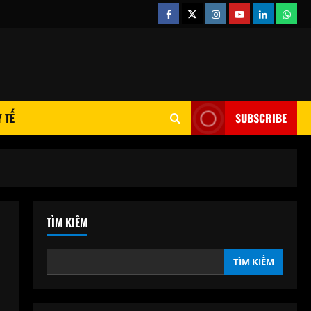
Facebook
Twitter
Instagram
Youtube
Linkedin
What
Y TẾ
SUBSCRIBE
TÌM KIẾM
TÌM KIẾM