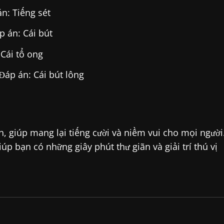
n: Tiếng sét
 án: Cái bút
Cái tổ ong
Đáp án: Cái bút lông
ch, giúp mang lại tiếng cười và niềm vui cho mọi người
úp bạn có những giây phút thư giãn và giải trí thú vị