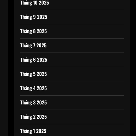
Tháng 10 2025
Tháng 9 2025
Tháng 8 2025
Tháng 7 2025
Tháng 6 2025
Tháng 5 2025
Tháng 4 2025
Tháng 3 2025
Tháng 2 2025
Tháng 1 2025