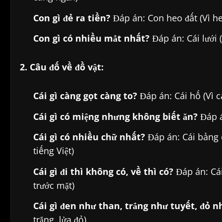
Con gì đẻ ra tiền?
Đáp án: Con heo đất (Vì heo
Con gì có nhiều mắt nhất?
Đáp án: Cái lưới (
2. Câu đố về đồ vật:
Cái gì càng gọt càng to?
Đáp án: Cái hố (Vì c
Cái gì có miệng nhưng không biết ăn?
Đáp á
Cái gì có nhiều chữ nhất?
Đáp án: Cái bảng c
tiếng Việt)
Cái gì đi thì không có, về thì có?
Đáp án: Cái 
trước mặt)
Cái gì đen như than, trắng như tuyết, đỏ 
trắng, lửa đỏ)