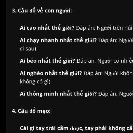
3. Câu đố về con người:
Ai cao nhất thế giới?
Đáp án: Người trên núi 
Ai chạy nhanh nhất thế giới?
Đáp án: Người 
đi sau)
Ai béo nhất thế giới?
Đáp án: Người có nhiều 
Ai nghèo nhất thế giới?
Đáp án: Người không 
không có gì)
Ai thông minh nhất thế giới?
Đáp án: Người 
4. Câu đố mẹo:
Cái gì tay trái cầm được, tay phải không c