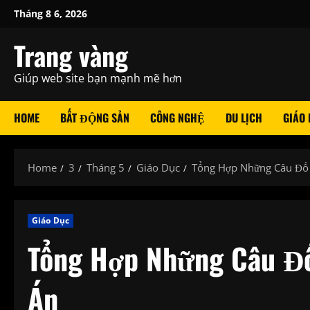
Skip
Tháng 8 6, 2026
to
content
Trang vàng
Giúp web site bạn mạnh mẽ hơn
HOME
BẤT ĐỘNG SẢN
CÔNG NGHỆ
DU LỊCH
GIÁO
Home
3
Tháng 5
Giáo Dục
Tổng Hợp Những Câu Đố 
Giáo Dục
Tổng Hợp Những Câu Đ
Án