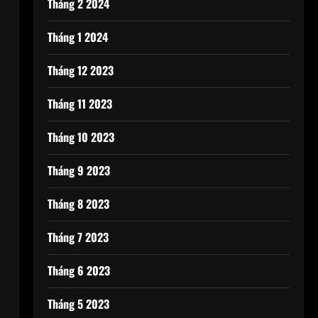
Tháng 2 2024
Tháng 1 2024
Tháng 12 2023
Tháng 11 2023
Tháng 10 2023
Tháng 9 2023
Tháng 8 2023
Tháng 7 2023
Tháng 6 2023
Tháng 5 2023