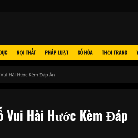
 DỤC
NỘI THẤT
PHÁP LUẬT
SỐ HÓA
THỜI TRANG
Vui Hài Hước Kèm Đáp Án
ố Vui Hài Hước Kèm Đáp