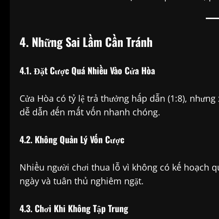
4. Những Sai Lầm Cần Tránh
4.1. Đặt Cược Quá Nhiều Vào Cửa Hòa
Cửa Hòa có tỷ lệ trả thưởng hấp dẫn (1:8), nhưng
dễ dẫn đến mất vốn nhanh chóng.
4.2. Không Quản Lý Vốn Cược
Nhiều người chơi thua lỗ vì không có kế hoạch qu
ngày và tuân thủ nghiêm ngặt.
4.3. Chơi Khi Không Tập Trung