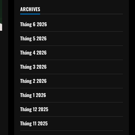
ARCHIVES
Tháng 6 2026
Tháng 5 2026
Tháng 4 2026
Tháng 3 2026
Tháng 2 2026
Tháng 1 2026
Tháng 12 2025
Tháng 11 2025