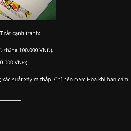
T
rất cạnh tranh:
NĐ thắng 100.000 VNĐ).
00.000 VNĐ).
xác suất xảy ra thấp. Chỉ nên cược Hòa khi bạn cảm