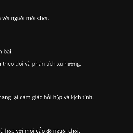
 với người mới chơi.
n bài.
ạn theo dõi và phân tích xu hướng.
ang lại cảm giác hồi hộp và kịch tính.
ù hợp với mọi cấp độ người chơi.