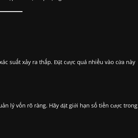
 xác suất xảy ra thấp. Đặt cược quá nhiều vào cửa này
ản lý vốn rõ ràng. Hãy đặt giới hạn số tiền cược trong