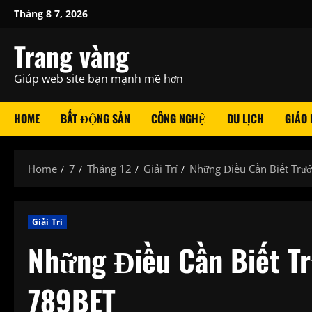
Skip
Tháng 8 7, 2026
to
content
Trang vàng
Giúp web site bạn mạnh mẽ hơn
HOME
BẤT ĐỘNG SẢN
CÔNG NGHỆ
DU LỊCH
GIÁO
Home
7
Tháng 12
Giải Trí
Những Điều Cần Biết Trướ
Giải Trí
Những Điều Cần Biết Tr
789BET