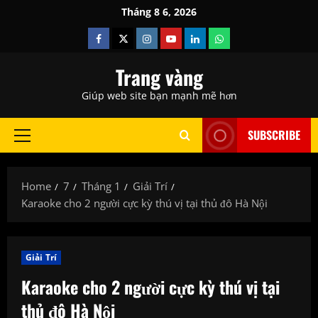
Skip
Tháng 8 6, 2026
to
Facebook
Twitter
Instagram
Youtube
Linkedin
Whatsapp
content
Trang vàng
Giúp web site bạn mạnh mẽ hơn
SUBSCRIBE
Primary
Menu
Home
7
Tháng 1
Giải Trí
Karaoke cho 2 người cực kỳ thú vị tại thủ đô Hà Nội
Giải Trí
Karaoke cho 2 người cực kỳ thú vị tại
thủ đô Hà Nội