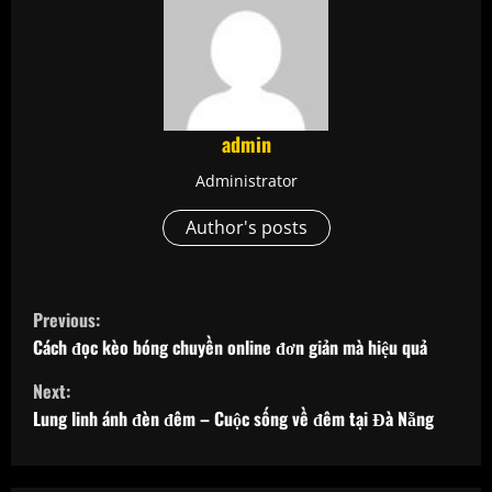
admin
Administrator
Author's posts
C
Previous:
o
Cách đọc kèo bóng chuyền online đơn giản mà hiệu quả
Next:
n
Lung linh ánh đèn đêm – Cuộc sống về đêm tại Đà Nẵng
t