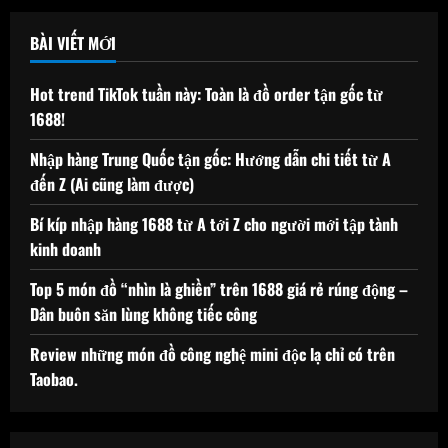
BÀI VIẾT MỚI
Hot trend TikTok tuần này: Toàn là đồ order tận gốc từ
1688!
Nhập hàng Trung Quốc tận gốc: Hướng dẫn chi tiết từ A
đến Z (Ai cũng làm được)
Bí kíp nhập hàng 1688 từ A tới Z cho người mới tập tành
kinh doanh
Top 5 món đồ “nhìn là ghiền” trên 1688 giá rẻ rúng động –
Dân buôn săn lùng không tiếc công
Review những món đồ công nghệ mini độc lạ chỉ có trên
Taobao.