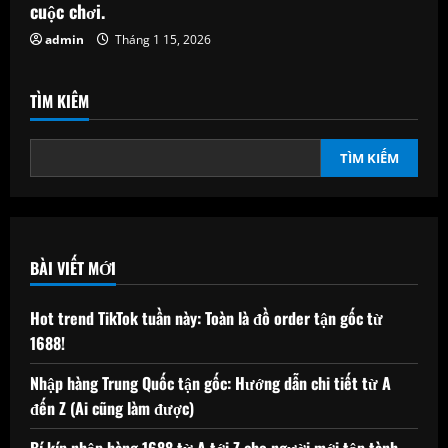
cuộc chơi.
admin
Tháng 1 15, 2026
TÌM KIẾM
TÌM KIẾM
BÀI VIẾT MỚI
Hot trend TikTok tuần này: Toàn là đồ order tận gốc từ
1688!
Nhập hàng Trung Quốc tận gốc: Hướng dẫn chi tiết từ A
đến Z (Ai cũng làm được)
Bí kíp nhập hàng 1688 từ A tới Z cho người mới tập tành