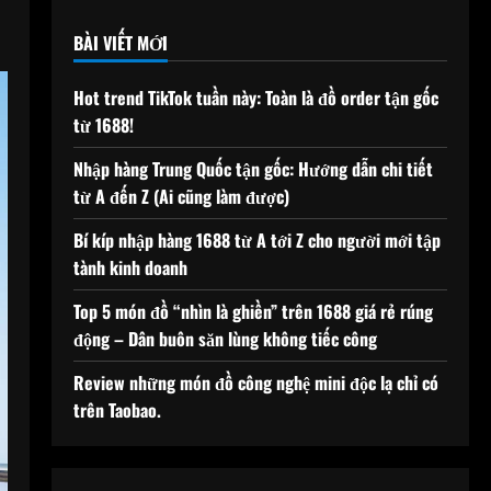
BÀI VIẾT MỚI
Hot trend TikTok tuần này: Toàn là đồ order tận gốc
từ 1688!
Nhập hàng Trung Quốc tận gốc: Hướng dẫn chi tiết
từ A đến Z (Ai cũng làm được)
Bí kíp nhập hàng 1688 từ A tới Z cho người mới tập
tành kinh doanh
Top 5 món đồ “nhìn là ghiền” trên 1688 giá rẻ rúng
động – Dân buôn săn lùng không tiếc công
Review những món đồ công nghệ mini độc lạ chỉ có
trên Taobao.