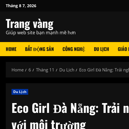
Skip
Tháng 8 7, 2026
to
content
Trang vàng
Giúp web site bạn mạnh mẽ hơn
HOME
BẤT ĐỘNG SẢN
CÔNG NGHỆ
DU LỊCH
GIÁO
Home
6
Tháng 11
Du Lịch
Eco Girl Đà Nẵng: Trải ng
Du Lịch
Eco Girl Đà Nẵng: Trải 
với môi trường