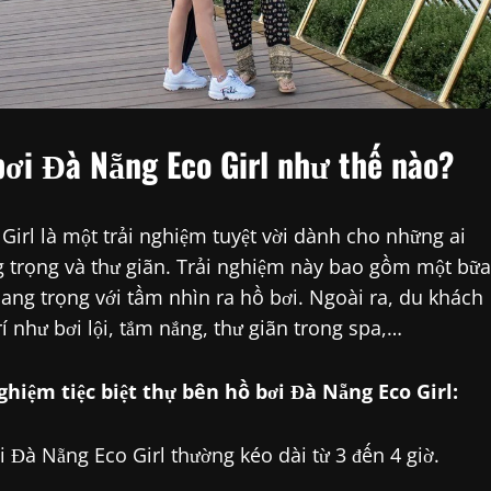
 bơi Đà Nẵng Eco Girl như thế nào?
 Girl là một trải nghiệm tuyệt vời dành cho những ai
 trọng và thư giãn. Trải nghiệm này bao gồm một bữa
ang trọng với tầm nhìn ra hồ bơi. Ngoài ra, du khách
í như bơi lội, tắm nắng, thư giãn trong spa,…
ghiệm tiệc biệt thự bên hồ bơi Đà Nẵng Eco Girl:
i Đà Nẵng Eco Girl thường kéo dài từ 3 đến 4 giờ.