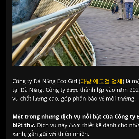
Công ty Đà Nẵng Eco Girl (
다낭 에코걸 업체
) là m
tại Đà Nẵng. Công ty được thành lập vào năm 20
vụ chất lượng cao, góp phần bảo vệ môi trường.
Một trong những dịch vụ nổi bật của Công ty Đà
biệt thự.
Dịch vụ này được thiết kế dành cho nh
xanh, gần gũi với thiên nhiên.