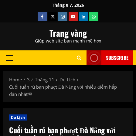
Skip
Tháng 8 7, 2026
to
Facebook
Twitter
Instagram
Youtube
Linkedin
Whatsapp
content
Trang vàng
Giúp web site bạn mạnh mẽ hơn
SUBSCRIBE
Primary
Menu
Home
3
Tháng 11
Du Lịch
Cuối tuần rủ bạn phượt Đà Nẵng với nhiều điểm hấp
dẫn nhất￼
Du Lịch
Cuối tuần rủ bạn phượt Đà Nẵng với