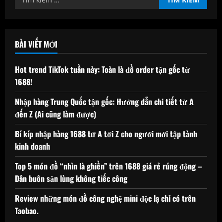
kiếm
cho:
BÀI VIẾT MỚI
Hot trend TikTok tuần này: Toàn là đồ order tận gốc từ
1688!
Nhập hàng Trung Quốc tận gốc: Hướng dẫn chi tiết từ A
đến Z (Ai cũng làm được)
Bí kíp nhập hàng 1688 từ A tới Z cho người mới tập tành
kinh doanh
Top 5 món đồ “nhìn là ghiền” trên 1688 giá rẻ rúng động –
Dân buôn săn lùng không tiếc công
Review những món đồ công nghệ mini độc lạ chỉ có trên
Taobao.