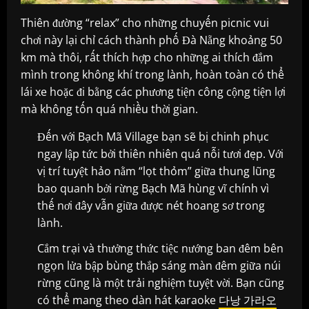
Thiên đường “relax” cho những chuyến picnic vui
chơi này lại chỉ cách thành phố Đà Nẵng khoảng 50
km mà thôi, rất thích hợp cho những ai thích đắm
mình trong không khí trong lành, hoàn toàn có thể
lái xe hoặc đi bằng các phương tiện công cộng tiện lợi
mà không tốn quá nhiều thời gian.
Đến với Bạch Mã Village bạn sẽ bị chinh phục
ngay lập tức bởi thiên nhiên quá nỗi tươi đẹp. Với
vị trí tuyệt hảo nằm “lọt thỏm” giữa thung lũng
bao quanh bởi rừng Bạch Mã hùng vĩ chính vì
thế nơi đây vẫn giữa được nét hoang sơ trong
lành.
Cắm trại và thưởng thức tiệc nướng ban đêm bên
ngọn lửa bập bùng thắp sáng màn đêm giữa núi
rừng cũng là một trải nghiệm tuyệt vời. Bạn cũng
có thể mang theo dàn hát karaoke
다낭 가라오