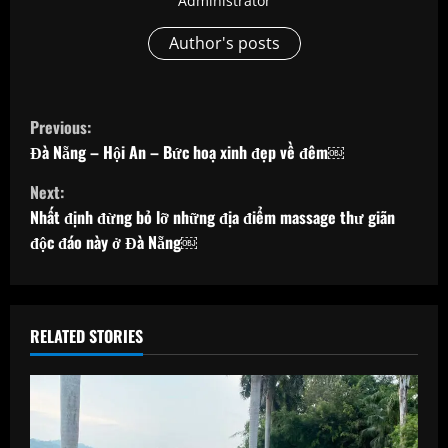
Administrator
Author's posts
C
Previous:
o
Đà Nẵng – Hội An – Bức hoạ xinh đẹp về đêm￼
Next:
n
Nhất định đừng bỏ lỡ những địa điểm massage thư giãn
t
độc đáo này ở Đà Nẵng￼
i
n
RELATED STORIES
u
e