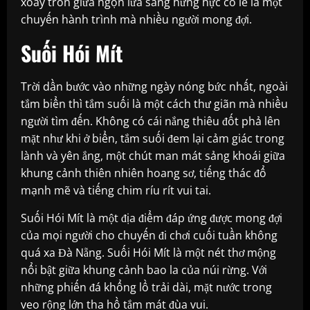
xoay tròn giữa ngọn lửa sáng hừng hực có lẽ là một
chuyến hành trình mà nhiều người mong đợi.
Suối Hói Mít
Trời dần bước vào những ngày nóng bức nhất, ngoài
tắm biển thì tắm suối là một cách thư giãn mà nhiều
người tìm đến. Không có cái nắng thiêu đốt phả lên
mặt như khi ở biển, tắm suối đem lại cảm giác trong
lành và yên ắng, một chút man mát sảng khoái giữa
khung cảnh thiên nhiên hoang sơ, tiếng thác đổ
mạnh mẽ và tiếng chim ríu rít vui tai.
Suối Hói Mít là một địa điểm đáp ứng được mong đợi
của mọi người cho chuyến đi chơi cuối tuần không
quá xa Đà Nẵng. Suối Hói Mít là một nét thơ mộng
nổi bật giữa khung cảnh bao la của núi rừng. Với
những phiến đá khổng lồ trải dài, mặt nước trong
veo rộng lớn tha hồ tắm mát đùa vui.