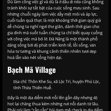
Dù làm công việc gì và dù là ở đâu đi nữa cũng không
tránh khỏi sự tất bật của cuộc sống mưu sinh. Sau
những chuỗi ngày làm việc đầy mệt mỏi và áp lực,
cuối tuần quả thực là một khoảng thời gian quý giá
để chúng ta nghỉ ngơi thư giãn, dành thời gian cho
gia đình mà suốt tuần chúng ta chỉ biết quay cuồng
với công việc mà bỏ lỡ. Đà Nẵng là một thành phố
đáng sống bởi độ phát triển kinh tế, lối sống, văn
hóa tư tưởng và khung cảnh thiên nhiên tươi đẹp
hoà lẫn vào nét sống hiện đại.
Bạch Mã Village
Địa chỉ: Thôn Khe Su, xã Lộc Trì, huyện Phú Lộc,
tỉnh Thừa Thiên Huế.
Đây là một địa điểm mới nổi lên gần đây nhưng độ
hot lại chẳng thua kém những nơi nổi danh từ lâu.
Phải nói làm “rần rần” hội đam mê check in địa điểm