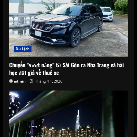
R
e
a
d
Du Lịch
i
n
Chuyến “vượt nắng” từ Sài Gòn ra Nha Trang và bài
học đắt giá về thuê xe
g
admin
Tháng 4 1, 2026