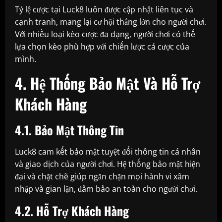
Tỷ lệ cược tại Luck8 luôn được cập nhật liên tục và
cạnh tranh, mang lại cơ hội thắng lớn cho người chơi.
Với nhiều loại kèo cược đa dạng, người chơi có thể
lựa chọn kèo phù hợp với chiến lược cá cược của
mình.
4. Hệ Thống Bảo Mật Và Hỗ Trợ
Khách Hàng
4.1. Bảo Mật Thông Tin
Luck8 cam kết bảo mật tuyệt đối thông tin cá nhân
và giao dịch của người chơi. Hệ thống bảo mật hiện
đại và chặt chẽ giúp ngăn chặn mọi hành vi xâm
nhập và gian lận, đảm bảo an toàn cho người chơi.
4.2. Hỗ Trợ Khách Hàng