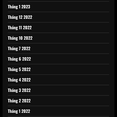
Tháng 1 2023
Tháng 12 2022
Tháng 11 2022
Tháng 10 2022
Tháng 7 2022
Tháng 6 2022
Tháng 5 2022
Tháng 4 2022
Tháng 3 2022
Tháng 2 2022
Tháng 1 2022