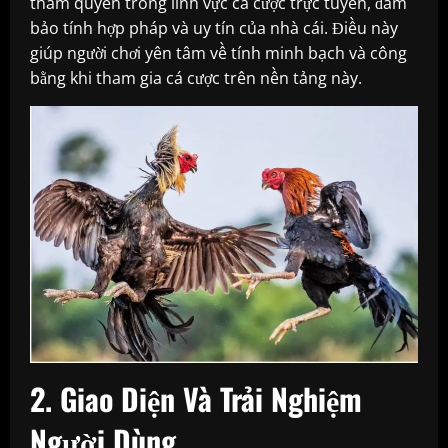
thẩm quyền trong lĩnh vực cá cược trực tuyến, đảm
bảo tính hợp pháp và uy tín của nhà cái. Điều này
giúp người chơi yên tâm về tính minh bạch và công
bằng khi tham gia cá cược trên nền tảng này.
2. Giao Diện Và Trải Nghiệm
Người Dùng