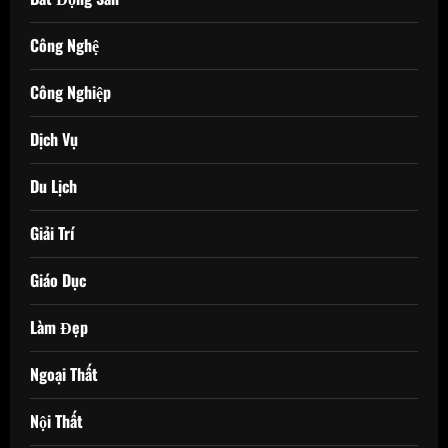
Công Nghệ
Công Nghiệp
Dịch Vụ
Du Lịch
Giải Trí
Giáo Dục
Làm Đẹp
Ngoại Thất
Nội Thất