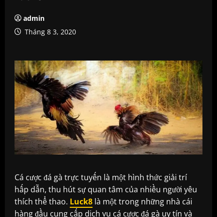
admin
Tháng 8 3, 2020
Cá cược đá gà trực tuyến là một hình thức giải trí
hấp dẫn, thu hút sự quan tâm của nhiều người yêu
thích thể thao.
Luck8
là một trong những nhà cái
hàng đầu cung cấp dịch vụ cá cược đá gà uy tín và