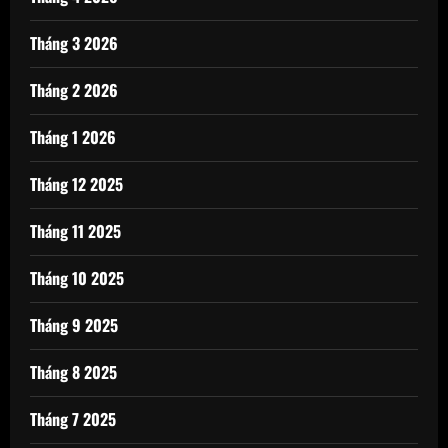
Tháng 3 2026
Tháng 2 2026
Tháng 1 2026
Tháng 12 2025
Tháng 11 2025
Tháng 10 2025
Tháng 9 2025
Tháng 8 2025
Tháng 7 2025