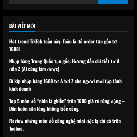
kiếm
cho:
BÀI VIẾT MỚI
Hot trend TikTok tuần này: Toàn là đồ order tận gốc từ
1688!
Nhập hàng Trung Quốc tận gốc: Hướng dẫn chi tiết từ A
đến Z (Ai cũng làm được)
Bí kíp nhập hàng 1688 từ A tới Z cho người mới tập tành
kinh doanh
Top 5 món đồ “nhìn là ghiền” trên 1688 giá rẻ rúng động –
Dân buôn săn lùng không tiếc công
Review những món đồ công nghệ mini độc lạ chỉ có trên
Taobao.