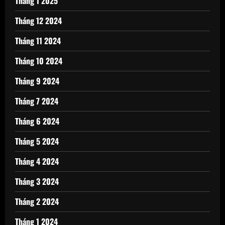
Tháng 1 2025
Tháng 12 2024
Tháng 11 2024
Tháng 10 2024
Tháng 9 2024
Tháng 7 2024
Tháng 6 2024
Tháng 5 2024
Tháng 4 2024
Tháng 3 2024
Tháng 2 2024
Tháng 1 2024