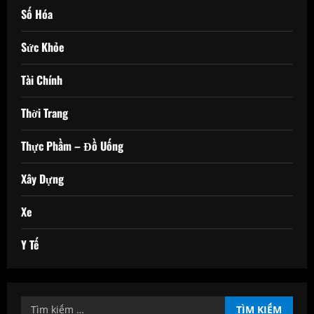
Số Hóa
Sức Khỏe
Tài Chính
Thời Trang
Thực Phầm – Đồ Uống
Xây Dựng
Xe
Y Tế
Tìm