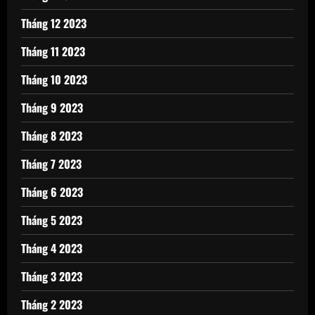
Tháng 12 2023
Tháng 11 2023
Tháng 10 2023
Tháng 9 2023
Tháng 8 2023
Tháng 7 2023
Tháng 6 2023
Tháng 5 2023
Tháng 4 2023
Tháng 3 2023
Tháng 2 2023