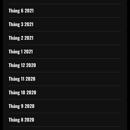
Tháng 6 2021
Tháng 3 2021
Tháng 2 2021
Tháng 1 2021
Tháng 12 2020
Tháng 11 2020
Tháng 10 2020
Tháng 9 2020
Tháng 8 2020