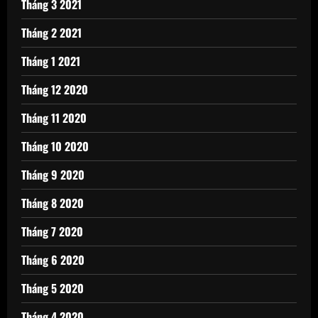
Tháng 3 2021
Tháng 2 2021
Tháng 1 2021
Tháng 12 2020
Tháng 11 2020
Tháng 10 2020
Tháng 9 2020
Tháng 8 2020
Tháng 7 2020
Tháng 6 2020
Tháng 5 2020
Tháng 4 2020