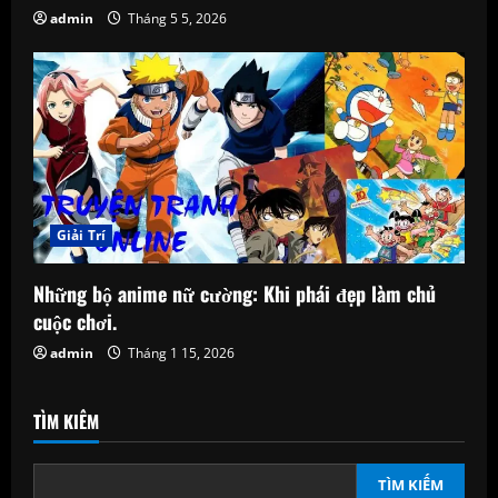
admin
Tháng 5 5, 2026
Giải Trí
Những bộ anime nữ cường: Khi phái đẹp làm chủ
cuộc chơi.
admin
Tháng 1 15, 2026
TÌM KIẾM
TÌM KIẾM