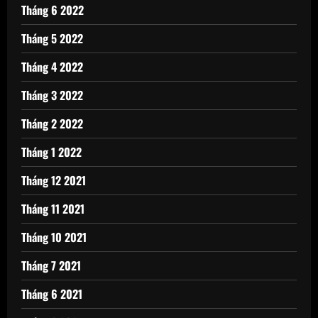
Tháng 6 2022
Tháng 5 2022
Tháng 4 2022
Tháng 3 2022
Tháng 2 2022
Tháng 1 2022
Tháng 12 2021
Tháng 11 2021
Tháng 10 2021
Tháng 7 2021
Tháng 6 2021