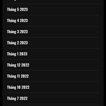
Tháng 5 2023
Tháng 4 2023
Tháng 3 2023
Tháng 2 2023
Tháng 1 2023
Tháng 12 2022
Tháng 11 2022
Tháng 10 2022
Tháng 7 2022