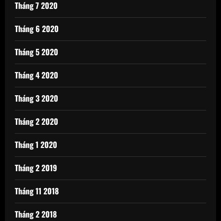
Tháng 7 2020
Tháng 6 2020
Tháng 5 2020
Tháng 4 2020
Tháng 3 2020
Tháng 2 2020
Tháng 1 2020
Tháng 2 2019
Tháng 11 2018
Tháng 2 2018