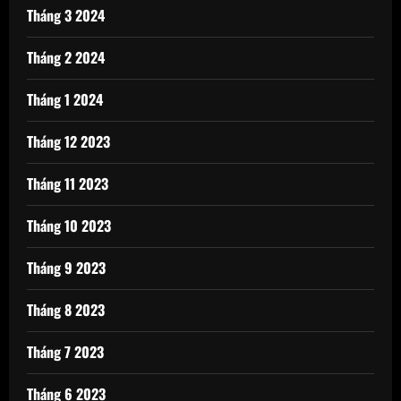
Tháng 3 2024
Tháng 2 2024
Tháng 1 2024
Tháng 12 2023
Tháng 11 2023
Tháng 10 2023
Tháng 9 2023
Tháng 8 2023
Tháng 7 2023
Tháng 6 2023