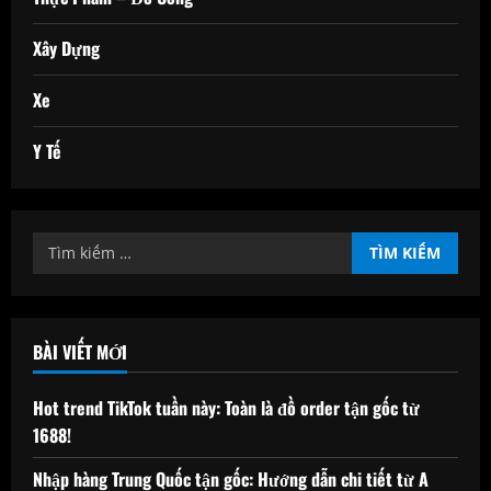
Xây Dựng
Xe
Y Tế
Tìm
kiếm
cho:
BÀI VIẾT MỚI
Hot trend TikTok tuần này: Toàn là đồ order tận gốc từ
1688!
Nhập hàng Trung Quốc tận gốc: Hướng dẫn chi tiết từ A