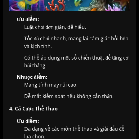
Ưu điểm:
Luật chơi đơn giản, dễ hiểu.
Tốc độ chơi nhanh, mang lại cảm giác hồi hộp
và kịch tính.
Có thể áp dụng một số chiến thuật để tăng cơ
hội thắng.
Nhược điểm:
Mang tính may rủi cao.
Dễ mất kiểm soát nếu không cẩn thận.
4. Cá Cược Thể Thao
Ưu điểm:
Đa dạng về các môn thể thao và giải đấu để
lựa chọn.