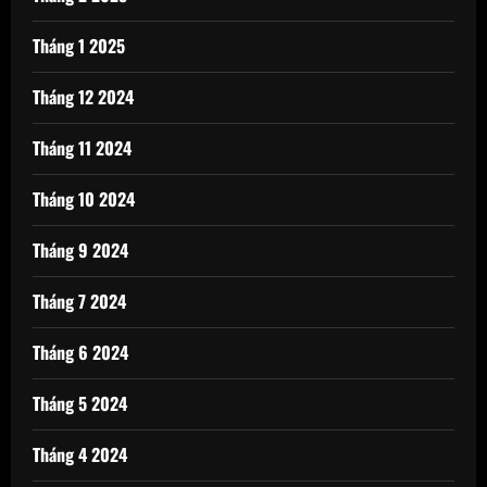
Tháng 1 2025
Tháng 12 2024
Tháng 11 2024
Tháng 10 2024
Tháng 9 2024
Tháng 7 2024
Tháng 6 2024
Tháng 5 2024
Tháng 4 2024