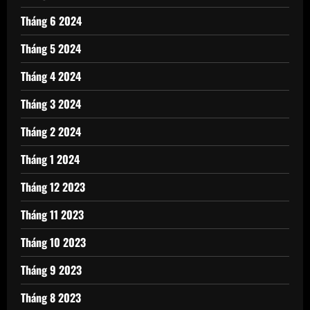
Tháng 6 2024
Tháng 5 2024
Tháng 4 2024
Tháng 3 2024
Tháng 2 2024
Tháng 1 2024
Tháng 12 2023
Tháng 11 2023
Tháng 10 2023
Tháng 9 2023
Tháng 8 2023