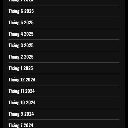
Tháng 6 2025
Tháng 5 2025
Tháng 4 2025
Tháng 3 2025
Tháng 2 2025
Tháng 1 2025
Tháng 12 2024
Tháng 11 2024
Tháng 10 2024
Tháng 9 2024
Tháng 7 2024