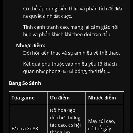
Có thể áp dụng kiến thức và phân tích để đưa
ra quyết định đặt cược.
Tính cạnh tranh cao, mang lại cảm giác hồi
hộp và phấn khích khi theo dõi trận đấu.
Nhược điểm:
Đòi hỏi kiến thức và sự am hiểu về thể thao.
Kết quả phụ thuộc vào nhiều yếu tố khách
quan như phong độ đội bóng, thời tiết,…
Bảng So Sánh
Tựa game
Ưu điểm
Nhược điểm
Đồ họa đẹp,
dễ chơi, tương
May rủi cao,
tác cao, cơ hội
Bắn cá Xo88
có thể gây
thắng lớn,