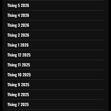
Tháng 5 2026
Tháng 4 2026
Tháng 3 2026
Tháng 2 2026
Tháng 1 2026
Tháng 12 2025
Tháng 11 2025
Tháng 10 2025
Tháng 9 2025
Tháng 8 2025
Tháng 7 2025