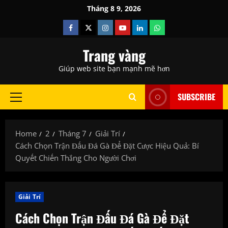
Skip
Tháng 8 9, 2026
to
Facebook
Twitter
Instagram
Youtube
Linkedin
Whatsapp
content
Trang vàng
Giúp web site bạn mạnh mẽ hơn
SUBSCRIBE
Primary
Menu
Home
2
Tháng 7
Giải Trí
Cách Chọn Trận Đấu Đá Gà Để Đặt Cược Hiệu Quả: Bí
Quyết Chiến Thắng Cho Người Chơi
Giải Trí
Cách Chọn Trận Đấu Đá Gà Để Đặt