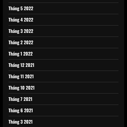
Tháng 5 2022
Tháng 4 2022
Tháng 3 2022
Tháng 2 2022
Tháng 1 2022
Tháng 12 2021
Tháng 11 2021
Tháng 10 2021
Tháng 7 2021
Tháng 6 2021
Tháng 3 2021