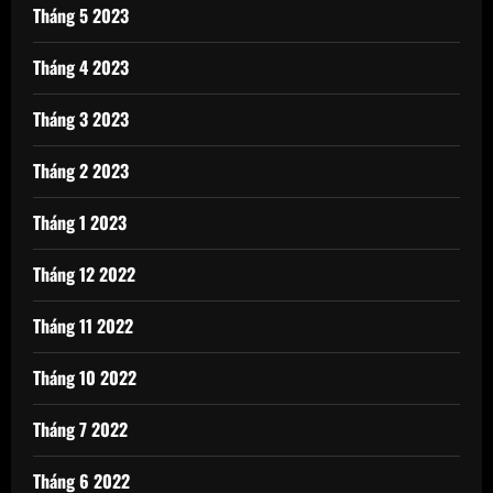
Tháng 5 2023
Tháng 4 2023
Tháng 3 2023
Tháng 2 2023
Tháng 1 2023
Tháng 12 2022
Tháng 11 2022
Tháng 10 2022
Tháng 7 2022
Tháng 6 2022