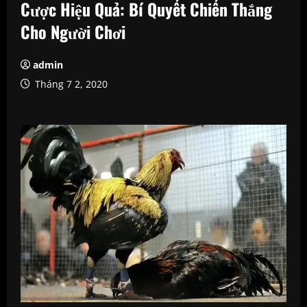
Cược Hiệu Quả: Bí Quyết Chiến Thắng
Cho Người Chơi
admin
Tháng 7 2, 2020