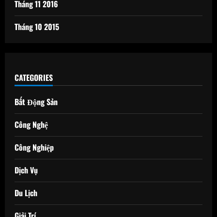
Tháng 11 2016
Tháng 10 2015
CATEGORIES
Bất Động Sản
Công Nghệ
Công Nghiệp
Dịch Vụ
Du Lịch
Giải Trí