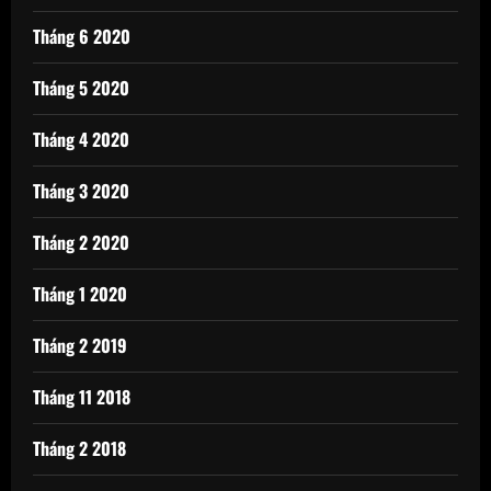
Tháng 6 2020
Tháng 5 2020
Tháng 4 2020
Tháng 3 2020
Tháng 2 2020
Tháng 1 2020
Tháng 2 2019
Tháng 11 2018
Tháng 2 2018