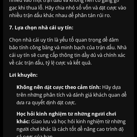
gạc khi thua lỗ. Hãy chia nhỏ số vốn và đặt cược vào
nhiều trận đấu khác nhau để phân tán rủi ro.
7. Lựa chọn nhà cái uy tín:
Chọn nhà cái uy tín là yếu tố quan trọng để đảm
bảo tính công bằng và minh bạch của trận đấu. Nhà
cái uy tín sẽ cung cấp thông tin đầy đủ và chính xác
về các trận đấu, tỷ lệ cược và kết quả.
Lời khuyên:
Không nên đặt cược theo cảm tính:
Hãy dựa
trên những phân tích và đánh giá khách quan để
đưa ra quyết định đặt cược.
Học hỏi kinh nghiệm từ những người chơi
khác:
Giao lưu và học hỏi kinh nghiệm từ những
người chơi khác là cách tốt để nâng cao trình độ
cá cược của bạn.