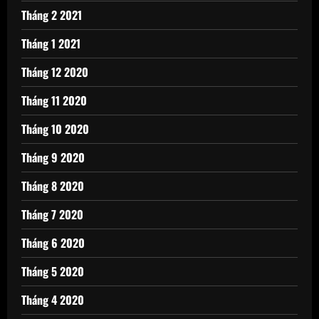
Tháng 2 2021
Tháng 1 2021
Tháng 12 2020
Tháng 11 2020
Tháng 10 2020
Tháng 9 2020
Tháng 8 2020
Tháng 7 2020
Tháng 6 2020
Tháng 5 2020
Tháng 4 2020