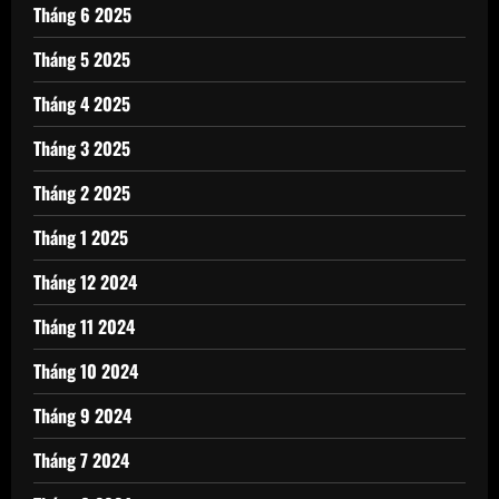
Tháng 6 2025
Tháng 5 2025
Tháng 4 2025
Tháng 3 2025
Tháng 2 2025
Tháng 1 2025
Tháng 12 2024
Tháng 11 2024
Tháng 10 2024
Tháng 9 2024
Tháng 7 2024