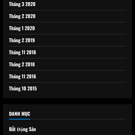
Tháng 3 2020
Tháng 2 2020
Tháng 1 2020
Tháng 2 2019
Tháng 11 2018
Tháng 2 2018
Tháng 11 2016
Tháng 10 2015
DANH MỤC
Bất Động Sản