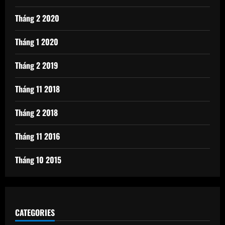
Tháng 2 2020
Tháng 1 2020
Tháng 2 2019
Tháng 11 2018
Tháng 2 2018
Tháng 11 2016
Tháng 10 2015
CATEGORIES