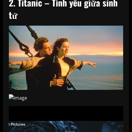
2. Titanic – Tình yêu giữa sinh
tử