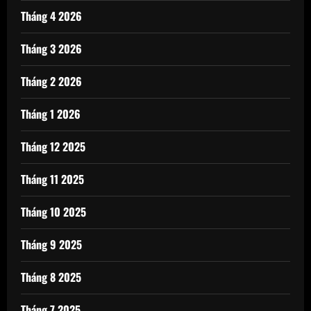
Tháng 4 2026
Tháng 3 2026
Tháng 2 2026
Tháng 1 2026
Tháng 12 2025
Tháng 11 2025
Tháng 10 2025
Tháng 9 2025
Tháng 8 2025
Tháng 7 2025