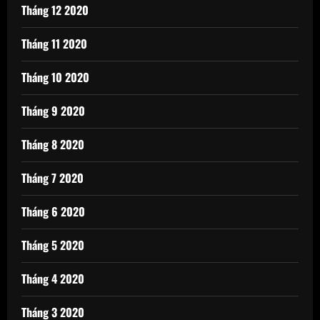
Tháng 12 2020
Tháng 11 2020
Tháng 10 2020
Tháng 9 2020
Tháng 8 2020
Tháng 7 2020
Tháng 6 2020
Tháng 5 2020
Tháng 4 2020
Tháng 3 2020