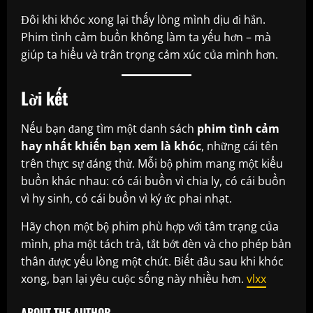
Đôi khi khóc xong lại thấy lòng mình dịu đi hẳn.
Phim tình cảm buồn không làm ta yếu hơn – mà
giúp ta hiểu và trân trọng cảm xúc của mình hơn.
Lời kết
Nếu bạn đang tìm một danh sách
phim tình cảm
hay nhất khiến bạn xem là khóc
, những cái tên
trên thực sự đáng thử. Mỗi bộ phim mang một kiểu
buồn khác nhau: có cái buồn vì chia ly, có cái buồn
vì hy sinh, có cái buồn vì ký ức phai nhạt.
Hãy chọn một bộ phim phù hợp với tâm trạng của
mình, pha một tách trà, tắt bớt đèn và cho phép bản
thân được yếu lòng một chút. Biết đâu sau khi khóc
xong, bạn lại yêu cuộc sống này nhiều hơn.
vlxx
ABOUT THE AUTHOR