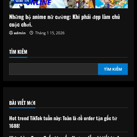
Giải Trí
Những bộ anime nữ cường: Khi phái đẹp làm chủ
cuộc chơi.
admin
Tháng 1 15, 2026
TÌM KIẾM
TÌM KIẾM
BÀI VIẾT MỚI
Hot trend TikTok tuần này: Toàn là đồ order tận gốc từ
1688!