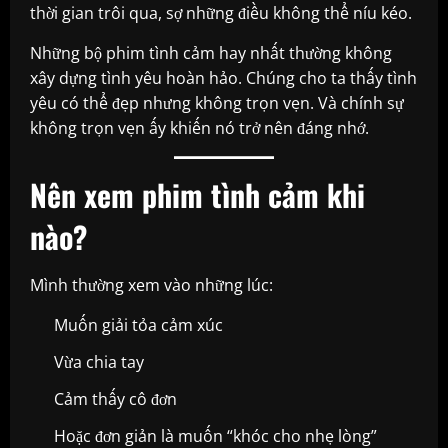
thời gian trôi qua, sợ những điều không thể níu kéo.
Những bộ phim tình cảm hay nhất thường không
xây dựng tình yêu hoàn hảo. Chúng cho ta thấy tình
yêu có thể đẹp nhưng không trọn vẹn. Và chính sự
không trọn vẹn ấy khiến nó trở nên đáng nhớ.
Nên xem phim tình cảm khi
nào?
Mình thường xem vào những lúc:
Muốn giải tỏa cảm xúc
Vừa chia tay
Cảm thấy cô đơn
Hoặc đơn giản là muốn “khóc cho nhẹ lòng”