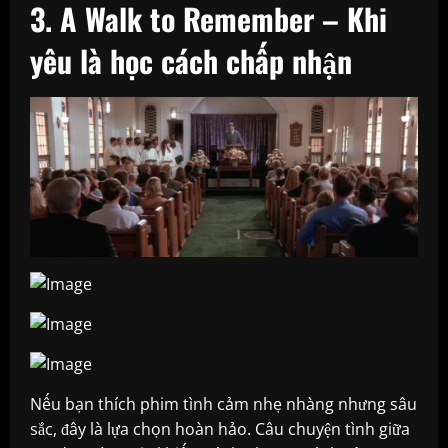
3. A Walk to Remember – Khi
yêu là học cách chấp nhận
Nếu bạn thích phim tình cảm nhẹ nhàng nhưng sâu
sắc, đây là lựa chọn hoàn hảo. Câu chuyện tình giữa