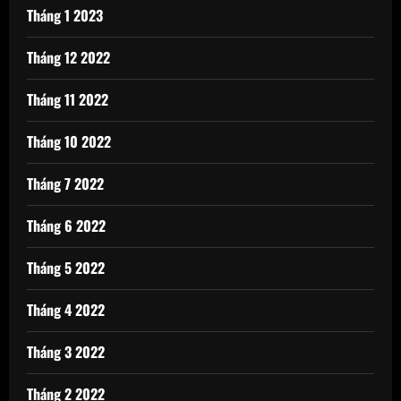
Tháng 1 2023
Tháng 12 2022
Tháng 11 2022
Tháng 10 2022
Tháng 7 2022
Tháng 6 2022
Tháng 5 2022
Tháng 4 2022
Tháng 3 2022
Tháng 2 2022