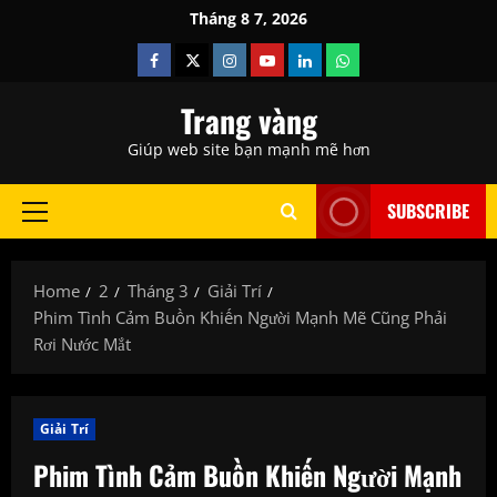
Skip
Tháng 8 7, 2026
to
Facebook
Twitter
Instagram
Youtube
Linkedin
Whatsapp
content
Trang vàng
Giúp web site bạn mạnh mẽ hơn
SUBSCRIBE
Primary
Menu
Home
2
Tháng 3
Giải Trí
Phim Tình Cảm Buồn Khiến Người Mạnh Mẽ Cũng Phải
Rơi Nước Mắt
Giải Trí
Phim Tình Cảm Buồn Khiến Người Mạnh