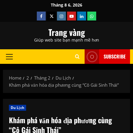
Skip
Tháng 8 6, 2026
to
Facebook
Twitter
Instagram
Youtube
Linkedin
Whatsapp
content
Trang vàng
Giúp web site bạn mạnh mẽ hơn
SUBSCRIBE
Primary
Menu
Home
2
Tháng 2
Du Lịch
Khám phá văn hóa địa phương cùng “Cô Gái Sinh Thái”
Du Lịch
Khám phá văn hóa địa phương cùng
“Cô Gái Sinh Thái”