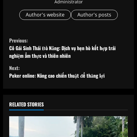
Administrator
Author's website
Author's posts
C
Previous:
o
Cô Gái Sinh Thái Đà Nẵng: Dịch vụ hẹn hò kết hợp trải
nghiệm ẩm thực và thiên nhiên
n
Next:
t
Poker online: Nâng cao chiến thuật để thắng lợi
i
n
RELATED STORIES
u
e