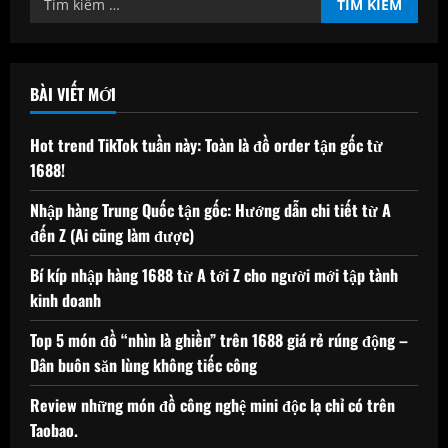
kiếm
cho:
BÀI VIẾT MỚI
Hot trend TikTok tuần này: Toàn là đồ order tận gốc từ
1688!
Nhập hàng Trung Quốc tận gốc: Hướng dẫn chi tiết từ A
đến Z (Ai cũng làm được)
Bí kíp nhập hàng 1688 từ A tới Z cho người mới tập tành
kinh doanh
Top 5 món đồ “nhìn là ghiền” trên 1688 giá rẻ rúng động –
Dân buôn săn lùng không tiếc công
Review những món đồ công nghệ mini độc lạ chỉ có trên
Taobao.