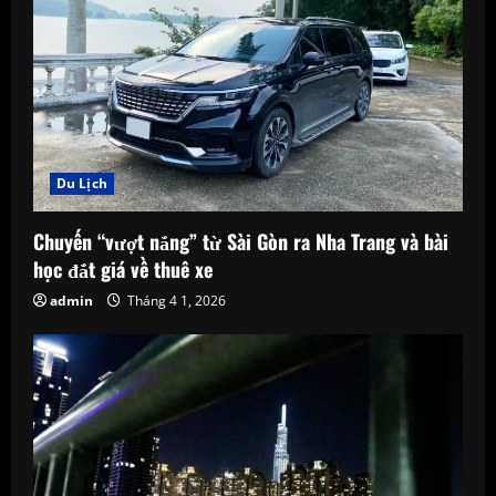
R
e
a
d
Du Lịch
i
n
Chuyến “vượt nắng” từ Sài Gòn ra Nha Trang và bài
học đắt giá về thuê xe
g
admin
Tháng 4 1, 2026