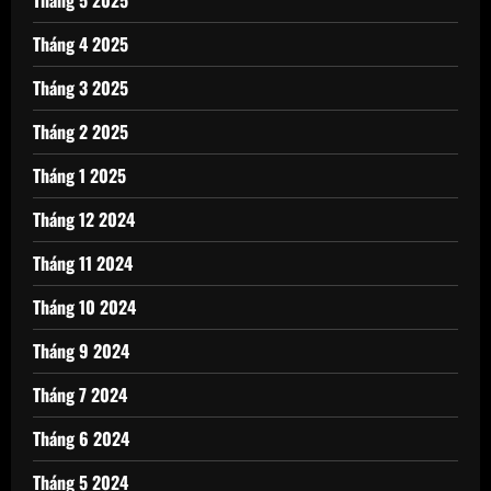
Tháng 5 2025
Tháng 4 2025
Tháng 3 2025
Tháng 2 2025
Tháng 1 2025
Tháng 12 2024
Tháng 11 2024
Tháng 10 2024
Tháng 9 2024
Tháng 7 2024
Tháng 6 2024
Tháng 5 2024