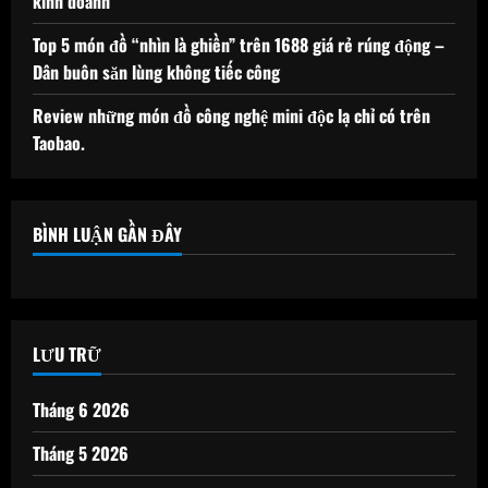
kinh doanh
Top 5 món đồ “nhìn là ghiền” trên 1688 giá rẻ rúng động –
Dân buôn săn lùng không tiếc công
Review những món đồ công nghệ mini độc lạ chỉ có trên
Taobao.
BÌNH LUẬN GẦN ĐÂY
LƯU TRỮ
Tháng 6 2026
Tháng 5 2026