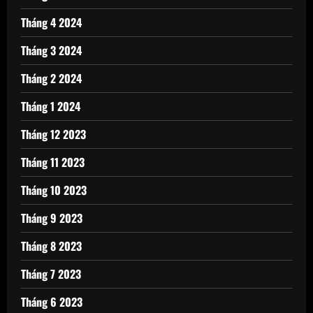
Tháng 4 2024
Tháng 3 2024
Tháng 2 2024
Tháng 1 2024
Tháng 12 2023
Tháng 11 2023
Tháng 10 2023
Tháng 9 2023
Tháng 8 2023
Tháng 7 2023
Tháng 6 2023