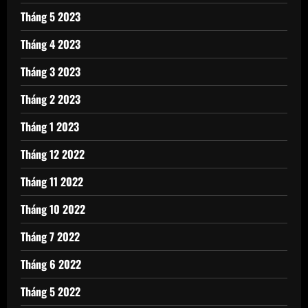
Tháng 5 2023
Tháng 4 2023
Tháng 3 2023
Tháng 2 2023
Tháng 1 2023
Tháng 12 2022
Tháng 11 2022
Tháng 10 2022
Tháng 7 2022
Tháng 6 2022
Tháng 5 2022