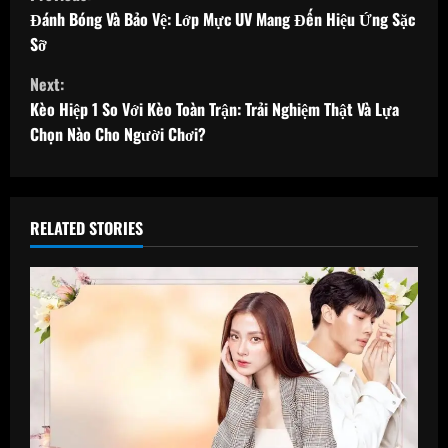
o
Đánh Bóng Và Bảo Vệ: Lớp Mực UV Mang Đến Hiệu Ứng Sặc
Sỡ
n
Next:
t
Kèo Hiệp 1 So Với Kèo Toàn Trận: Trải Nghiệm Thật Và Lựa
Chọn Nào Cho Người Chơi?
i
n
u
RELATED STORIES
e
R
e
a