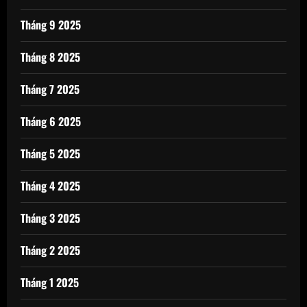
Tháng 9 2025
Tháng 8 2025
Tháng 7 2025
Tháng 6 2025
Tháng 5 2025
Tháng 4 2025
Tháng 3 2025
Tháng 2 2025
Tháng 1 2025