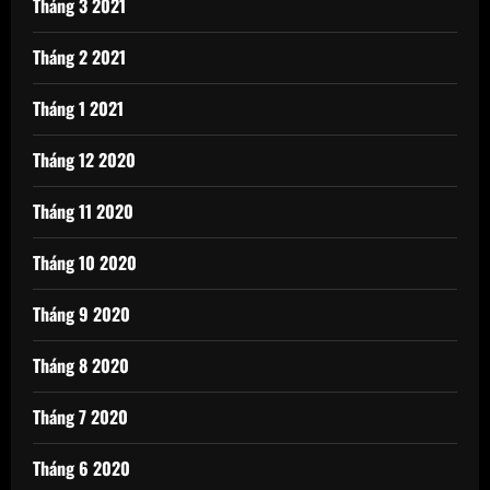
Tháng 3 2021
Tháng 2 2021
Tháng 1 2021
Tháng 12 2020
Tháng 11 2020
Tháng 10 2020
Tháng 9 2020
Tháng 8 2020
Tháng 7 2020
Tháng 6 2020