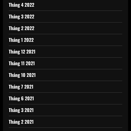
Tháng 4 2022
Tháng 3 2022
Tháng 2 2022
Tháng 1 2022
Tháng 12 2021
Tháng 11 2021
Tháng 10 2021
Tháng 7 2021
Tháng 6 2021
Tháng 3 2021
Tháng 2 2021