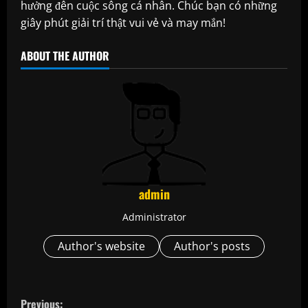
hưởng đến cuộc sống cá nhân. Chúc bạn có những
giây phút giải trí thật vui vẻ và may mắn!
ABOUT THE AUTHOR
admin
Administrator
Author's website
Author's posts
C
Previous: