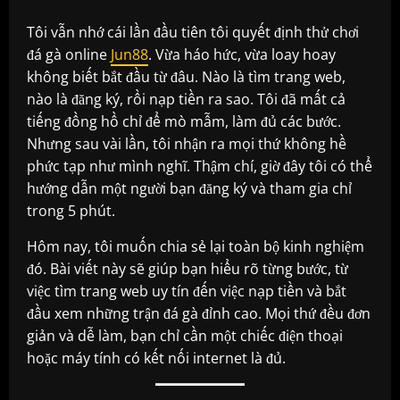
Tôi vẫn nhớ cái lần đầu tiên tôi quyết định thử chơi
đá gà online
Jun88
. Vừa háo hức, vừa loay hoay
không biết bắt đầu từ đâu. Nào là tìm trang web,
nào là đăng ký, rồi nạp tiền ra sao. Tôi đã mất cả
tiếng đồng hồ chỉ để mò mẫm, làm đủ các bước.
Nhưng sau vài lần, tôi nhận ra mọi thứ không hề
phức tạp như mình nghĩ. Thậm chí, giờ đây tôi có thể
hướng dẫn một người bạn đăng ký và tham gia chỉ
trong 5 phút.
Hôm nay, tôi muốn chia sẻ lại toàn bộ kinh nghiệm
đó. Bài viết này sẽ giúp bạn hiểu rõ từng bước, từ
việc tìm trang web uy tín đến việc nạp tiền và bắt
đầu xem những trận đá gà đỉnh cao. Mọi thứ đều đơn
giản và dễ làm, bạn chỉ cần một chiếc điện thoại
hoặc máy tính có kết nối internet là đủ.