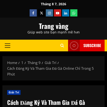
Skip
Tháng 8 7, 2026
to
Facebook
Twitter
Instagram
Youtube
Linkedin
Whatsapp
content
Trang vàng
Giúp web site bạn mạnh mẽ hơn
SUBSCRIBE
Primary
Menu
Home
1
Tháng 9
Giải Trí
Cách Đăng Ký Và Tham Gia Đá Gà Online Chỉ Trong 5
Phút
Giải Trí
Cách Đăng Ký Và Tham Gia Đá Gà