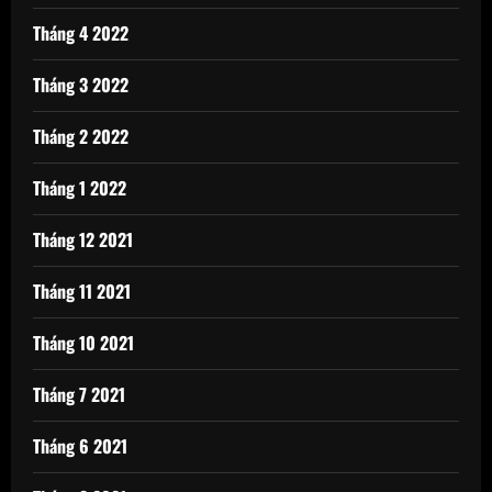
Tháng 4 2022
Tháng 3 2022
Tháng 2 2022
Tháng 1 2022
Tháng 12 2021
Tháng 11 2021
Tháng 10 2021
Tháng 7 2021
Tháng 6 2021