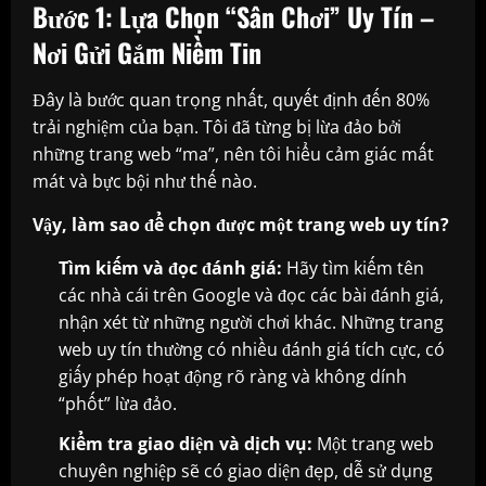
Bước 1: Lựa Chọn “Sân Chơi” Uy Tín –
Nơi Gửi Gắm Niềm Tin
Đây là bước quan trọng nhất, quyết định đến 80%
trải nghiệm của bạn. Tôi đã từng bị lừa đảo bởi
những trang web “ma”, nên tôi hiểu cảm giác mất
mát và bực bội như thế nào.
Vậy, làm sao để chọn được một trang web uy tín?
Tìm kiếm và đọc đánh giá:
Hãy tìm kiếm tên
các nhà cái trên Google và đọc các bài đánh giá,
nhận xét từ những người chơi khác. Những trang
web uy tín thường có nhiều đánh giá tích cực, có
giấy phép hoạt động rõ ràng và không dính
“phốt” lừa đảo.
Kiểm tra giao diện và dịch vụ:
Một trang web
chuyên nghiệp sẽ có giao diện đẹp, dễ sử dụng