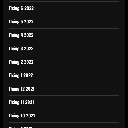
Tháng 6 2022
Tháng 5 2022
Tháng 4 2022
Tháng 3 2022
Tháng 2 2022
Tháng 1 2022
Tháng 12 2021
Tháng 11 2021
Tháng 10 2021