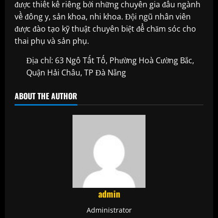
được thiết kế riêng bởi những chuyên gia đầu ngành
về đông y, sản khoa, nhi khoa. Đội ngũ nhân viên
được đào tạo kỹ thuật chuyên biệt để chăm sóc cho
thai phụ và sản phụ.
Địa chỉ: 63 Ngô Tất Tố, Phường Hoà Cường Bắc,
Quận Hải Châu, TP Đà Nẵng
ABOUT THE AUTHOR
admin
Administrator