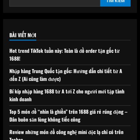
TÌM KIẾM
BÀI VIẾT MỚI
Hot trend TikTok tuần này: Toàn là đồ order tận gốc từ
1688!
Nhập hàng Trung Quốc tận gốc: Hướng dẫn chi tiết từ A
đến Z (Ai cũng làm được)
Bí kíp nhập hàng 1688 từ A tới Z cho người mới tập tành
kinh doanh
Top 5 món đồ “nhìn là ghiền” trên 1688 giá rẻ rúng động –
Dân buôn săn lùng không tiếc công
Review những món đồ công nghệ mini độc lạ chỉ có trên
Taobao.