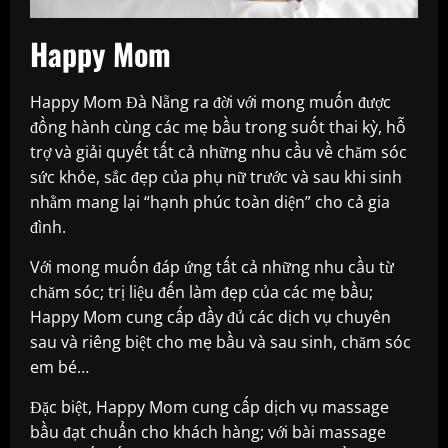
Happy Mom
Happy Mom Đà Nẵng ra đời với mong muốn được
đồng hành cùng các mẹ bầu trong suốt thai kỳ, hỗ
trợ và giải quyết tất cả những nhu cầu về chăm sóc
sức khỏe, sắc đẹp của phụ nữ trước và sau khi sinh
nhằm mang lại “hạnh phúc toàn diện” cho cả gia
đình.
Với mong muốn đáp ứng tất cả những nhu cầu từ
chăm sóc; trị liệu đến làm đẹp của các mẹ bầu;
Happy Mom cung cấp đầy đủ các dịch vụ chuyên
sau và riêng biệt cho mẹ bầu và sau sinh, chăm sóc
em bé…
Đặc biệt, Happy Mom cung cấp dịch vụ massage
bầu đạt chuẩn cho khách hàng; với bài massage