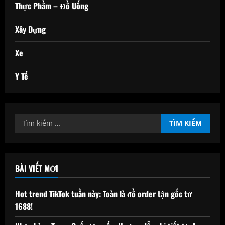
Thực Phầm – Đồ Uống
Xây Dựng
Xe
Y Tế
Tìm
kiếm
cho:
BÀI VIẾT MỚI
Hot trend TikTok tuần này: Toàn là đồ order tận gốc từ
1688!