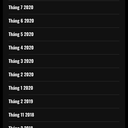
Tháng 7 2020
Tháng 6 2020
Tháng 5 2020
Tháng 4 2020
Tháng 3 2020
Tháng 2 2020
Tháng 1 2020
Tháng 2 2019
Tháng 11 2018
Tháng 2 2018