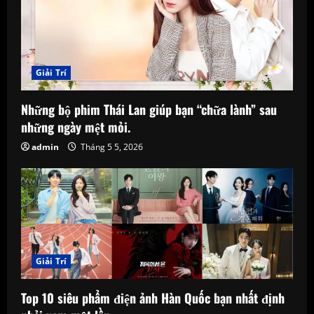
e
a
d
Giải Trí
i
Những bộ phim Thái Lan giúp bạn “chữa lành” sau
những ngày mệt mỏi.
n
admin
Tháng 5 5, 2026
g
Giải Trí
Top 10 siêu phẩm điện ảnh Hàn Quốc bạn nhất định