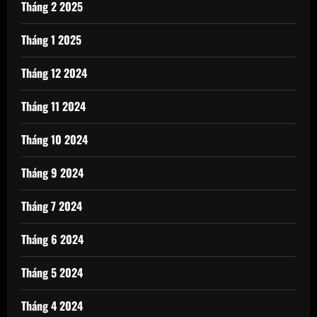
Tháng 2 2025
Tháng 1 2025
Tháng 12 2024
Tháng 11 2024
Tháng 10 2024
Tháng 9 2024
Tháng 7 2024
Tháng 6 2024
Tháng 5 2024
Tháng 4 2024