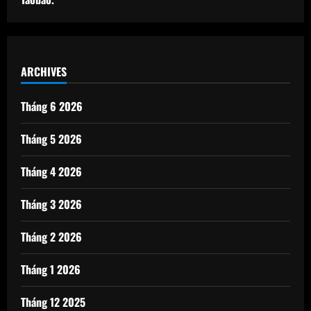
ARCHIVES
Tháng 6 2026
Tháng 5 2026
Tháng 4 2026
Tháng 3 2026
Tháng 2 2026
Tháng 1 2026
Tháng 12 2025